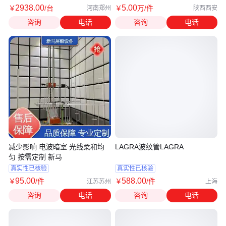
2938
.00
5
.00
￥
/台
￥
万
/件
河南郑州
陕西西安
咨询
电话
咨询
电话
减少影响 电波暗室 光线柔和均
LAGRA波纹管LAGRA
匀 按需定制 新马
真实性已核验
真实性已核验
95
.00
588
.00
￥
/件
￥
/件
江苏苏州
上海
咨询
电话
咨询
电话