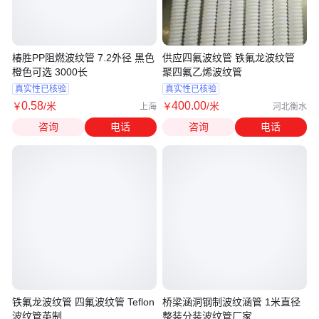
椿胜PP阻燃波纹管 7.2外径 黑色
供应四氟波纹管 铁氟龙波纹管
橙色可选 3000长
聚四氟乙烯波纹管
真实性已核验
真实性已核验
0
.58
400
.00
￥
/米
￥
/米
上海
河北衡水
咨询
电话
咨询
电话
铁氟龙波纹管 四氟波纹管 Teflon
桥梁涵洞钢制波纹涵管 1米直径
波纹管英制
整装分装波纹管厂家