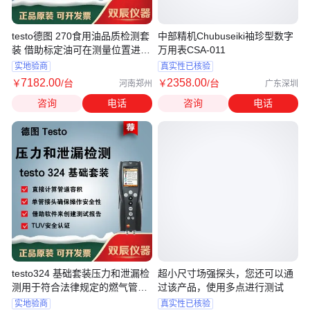
testo德图 270食用油品质检测套
中部精机Chubuseiki袖珍型数字
装 借助标定油可在测量位置进行
万用表CSA-011
校准
实地验商
真实性已核验
7182
.00
2358
.00
￥
/台
￥
/台
河南郑州
广东深圳
咨询
电话
咨询
电话
testo324 基础套装压力和泄漏检
超小尺寸场强探头，您还可以通
测用于符合法律规定的燃气管路
过该产品，使用多点进行测试
测量
实地验商
真实性已核验