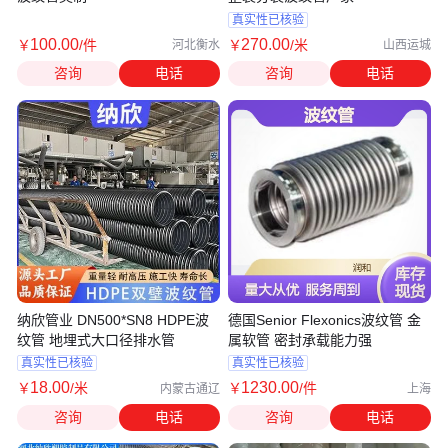
真实性已核验
100
.00
270
.00
￥
/件
￥
/米
河北衡水
山西运城
咨询
电话
咨询
电话
纳欣管业 DN500*SN8 HDPE波
德国Senior Flexonics波纹管 金
纹管 地埋式大口径排水管
属软管 密封承载能力强
真实性已核验
真实性已核验
18
.00
1230
.00
￥
/米
￥
/件
内蒙古通辽
上海
咨询
电话
咨询
电话