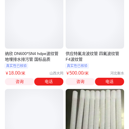
纳欣 DN600*SN4 hdpe波纹管
供应特氟龙波纹管 四氟波纹管
地埋排水排污管 国标品质
F4波纹管
真实性已核验
真实性已核验
18
.00
500
.00
￥
/米
￥
/米
山西大同
河北衡水
咨询
电话
咨询
电话