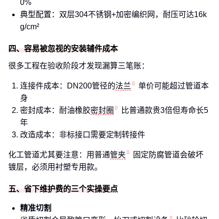
0%
典型配置：双层304不锈钢+加密编织网，耐压可达16k
g/cm²
四、容易被忽视的安装辅件成本
很多工程在验收阶段才发现漏算三笔账：
连接件成本：DN200管径的
法兰
单价可能超过管道本
身
密封成本：耐油橡胶
密封圈
比普通款贵3倍但寿命长5
年
改造成本：非标接口需要定制转接件
化工管道尤其要注意：用普通
管夹
固定防腐管道会破坏
镀层，必须用衬塑专用款。
五、省下维护费的三个实操要点
精准切割