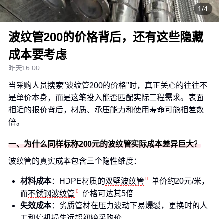
1/4
波纹管200的价格背后，还有这些隐藏
成本要考虑
昨天16:00
当采购人员搜索"波纹管200的价格"时，真正关心的往往不
是单价本身，而是这笔投入能否匹配实际工程需求。表面
相近的报价背后，材质、承压能力和使用寿命可能相差数
倍。
一、为什么同样标称200元的波纹管实际成本差异巨大？
波纹管的真实成本包含三个隐性维度：
材料成本
：HDPE材质的
双壁波纹管
单价约20元/米，
而
不锈钢波纹管
价格可达其5倍
失效成本
：劣质管材在压力波动下易爆裂，更换时的人
工和停机损失远超初始采购价