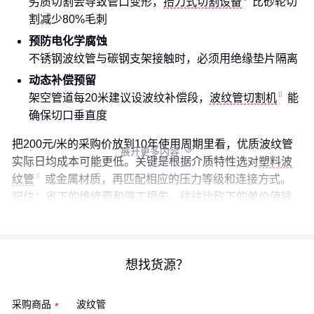
劣质切割会导致管口变形，
抬刀式切割设备
比砂轮切
割减少80%毛刺
预防电化学腐蚀
不锈钢波纹管与碳钢支架接触时，必须用绝缘垫片隔离
动态补偿预留
架空管道每20米建议设波纹补偿段，
波纹管切割机
能
确保切口垂直度
把200元/米的采购价放到10年使用周期里看，优质波纹管
展开更多内容

实际日均成本可能更低。关键是根据介质特性选对
塑料波
纹管
或金属材质，再匹配相应的压力等级和连接方式。
记住：省下的维修费和停工损失，往往比砍下的单价值钱
得多。
想找货源？
采购商品