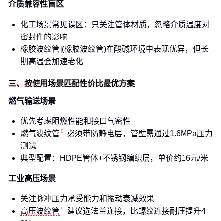
介质兼容性盲区
化工场景常见误区：只关注管体材质，忽略介质温度对
密封件的影响
橡胶波纹管](橡胶波纹管)在酸碱环境中表现优异，但长
期高温会加速老化
三、按使用场景匹配性价比最优方案
燃气输送场景
优先考虑阻燃性能和接口气密性
燃气波纹管
必须带防静电层，管壁需通过1.6MPa压力
测试
典型配置：HDPE管体+不锈钢编织层，单价约16元/米
工业高压场景
关注脉冲压力承受能力和振动衰减效果
高压波纹管
建议选法兰连接，比螺纹连接耐压提升4