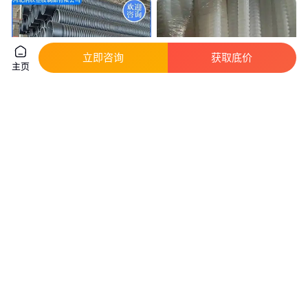
立即咨询
获取底价
主页
纳欣 高密度聚乙烯 hdpe波纹管
河北标汇 四氟波纹管 聚四氟乙
地埋式大口径排水管
烯波纹管 PTFE波纹管 铁氟龙波
纹管厂家
真实性已核验
真实性已核验
18
.00
500
.00
￥
/米
￥
/件
河南信阳
河北衡水
咨询
电话
咨询
电话