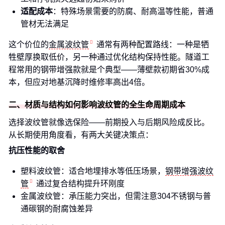
适配成本
：特殊场景需要的防腐、耐高温等性能，普通
管材无法满足
这个价位的
金属波纹管
通常有两种配置路线：一种是牺
牲壁厚换取低价，另一种通过优化结构保持性能。隧道工
程常用的钢带增强款就是个典型——薄壁款初期省30%成
本，但应对地基沉降时维修率高出4倍。
二、材质与结构如何影响波纹管的全生命周期成本
选择波纹管就像选保险——前期投入与后期风险成反比。
从长期使用角度看，有两大关键决策点：
抗压性能的取舍
塑料波纹管：适合地埋排水等低压场景，
钢带增强波纹
管
通过复合结构提升环刚度
金属波纹管：承压能力突出，但需注意304不锈钢与普
通碳钢的耐腐蚀差异