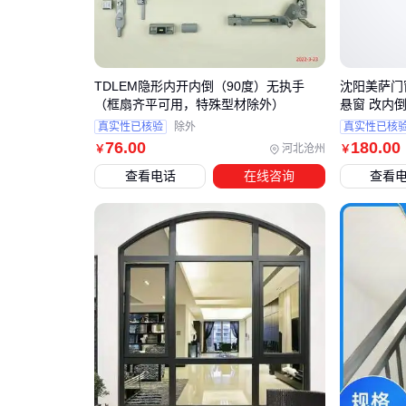
TDLEM隐形内开内倒（90度）无执手
沈阳美萨门
（框扇齐平可用，特殊型材除外）
悬窗 改内
格 改上旋
真实性已核验
除外
真实性已核
76
.00
180
.00
河北沧州
￥
￥
查看电话
在线咨询
查看