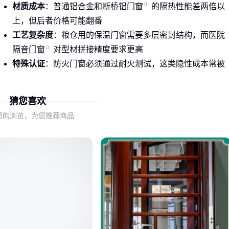
材质成本
：普通铝合金和
断桥铝门窗
的隔热性能差两倍以
上，但后者价格可能翻番
工艺复杂度
：粮仓用的保温门窗需要多层密封结构，而医院
隔音门窗
对型材拼接精度要求更高
特殊认证
：防火门窗必须通过耐火测试，这类隐性成本常被
低估
猜您喜欢
比如医院走廊用的隔音门，表面看只是多了层密封条，实际需
要钢质门框+岩棉填充才能达到降噪要求：
您的浏览，为您推荐商品
结论
：报价单上没写明的工艺细节，才是决定门窗真实价值的
关键 🔍
二、从材质到工艺的本质区别
选门窗就像选汽车发动机——外观看不出差别，但内在结构决
定使用寿命：