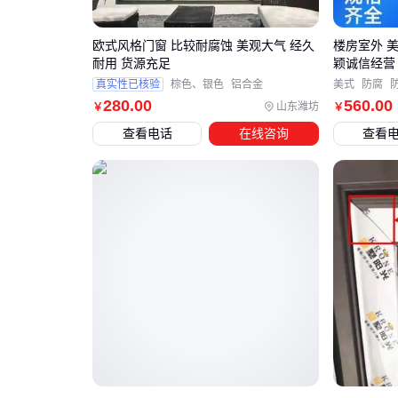
欧式风格门窗 比较耐腐蚀 美观大气 经久
楼房室外 
耐用 货源充足
颖诚信经营
真实性已核验
棕色、银色
铝合金
美式
防腐
280
.00
560
.00
山东潍坊
￥
￥
查看电话
在线咨询
查看