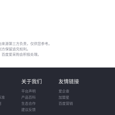
由来源第三方负责，仅供您参考。
利方保留追究权利。
，百度爱采购会积极处理。
则
关于我们
友情链接
平台声明
爱企查
标准
产品百科
加盟星
则
生态合作
百度营销
建议反馈