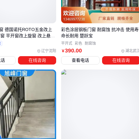
塑钢门窗
：性价比高但易老化，适合短期使用的临时场所
铝合金门窗
：抗风压强却导热快，南方潮湿地区要慎选
断桥铝门窗
：用尼龙条阻断热传导，但劣质产品可能用PVC
冒充
窗 德国诺托ROTO五金改上
彩色涂层钢板门窗 耐腐蚀 抗冲击 使用寿
倒窗 平开窗改上旋窗 改上悬价
命长耐用 楚跃宝
特殊场景更需要针对性设计：
化工泄爆门窗
的铰链必须能快
厂家
验
平开式
彩色
耐腐蚀
速释放冲击波，而实验室门窗的玻璃要防化防爆。
390
.00
辽宁沈阳
湖北武
￥
结论
：材质只是基础，工艺处理方式才是性能分水岭 ⚙️
电话
在线咨询
查看电话
在线咨询
三、根据使用场景匹配门窗类型
不同需求对应完全不同的选型逻辑：
安全防护场景
优先选带防盗格栅的
防盗门窗
，注意查看型材厚度是否
≥1.8mm
仓库等场所可加装防爆膜，比单纯增加玻璃厚度更经济