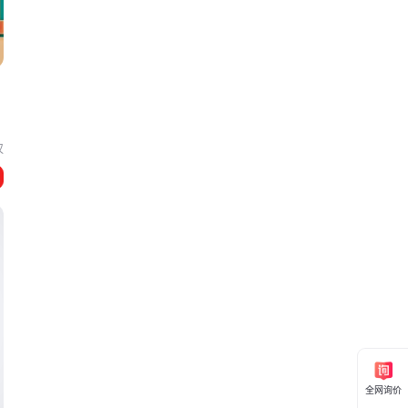
汉
全网询价