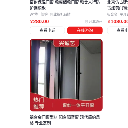
密封保温门窗 粮库储粮门窗 粮仓人行防
北京仿古建
护挡粮板
古建筑门窗
WY型
防护
伟业粮机品牌
铝合金
平开
280
.00
1080
.0
河北沧州
￥
￥
查看电话
在线咨询
查看
铝合金门窗型材 阳台隔音窗 现代简约风
格 专业定制