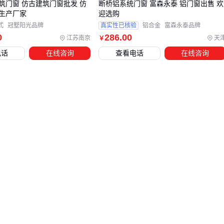
筑门窗 仿古建筑门窗批发 仿
断桥铝系统门窗 富森永泰 铝门窗出售 欢
五、安装不当，再好的门窗也白费
生产厂家
迎选购
式
冠墅阳光品牌
真实性已核验
铝合金
富森永泰品牌
这些细节能避免后期80%的维修：
0
286
.00
江苏南京
天
￥
电话
在线咨询
查看电话
在线咨询
窗框与墙体间隙要用发泡胶填满，单纯打螺丝会变形
滑轮轨道要预留热胀冷缩空间，北方地区至少留3mm
安装垫片选尼龙材质，塑料件冬天易脆化
结论
：安装团队的专业度比门窗品牌更重要 🛠️
采购门窗时要算全生命周期成本——便宜但3年一换的门窗，
际支出可能比高价耐用品多50%。重点考察型材工艺、五金品
牌和安装方案，别被单价迷惑。需要具体参数对比可参考
铝合
金门窗
和
塑钢门窗
的实测数据。