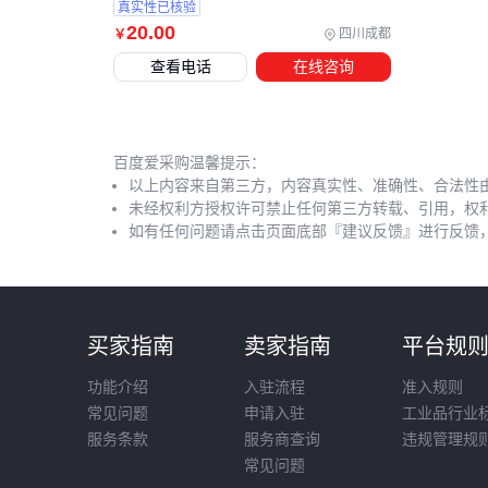
真实性已核验
20
.00
四川成都
￥
查看电话
在线咨询
百度爱采购温馨提示：
以上内容来自第三方，内容真实性、准确性、合法性
未经权利方授权许可禁止任何第三方转载、引用，权
如有任何问题请点击页面底部『建议反馈』进行反馈
买家指南
卖家指南
平台规
功能介绍
入驻流程
准入规则
常见问题
申请入驻
工业品行业
服务条款
服务商查询
违规管理规
常见问题