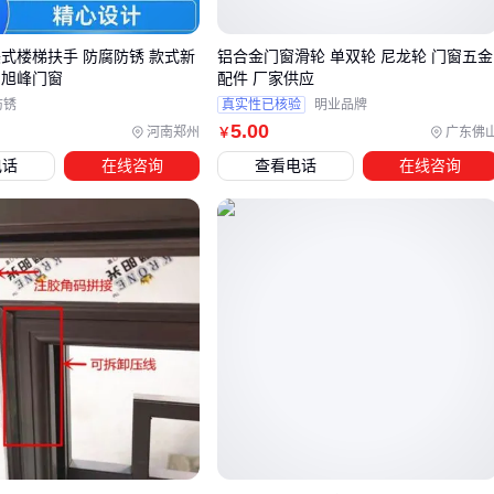
能耗控制场景
美式楼梯扶手 防腐防锈 款式新
铝合金门窗滑轮 单双轮 尼龙轮 门窗五金
节能门窗
的关键在密封条和玻璃间隔层，双道密封比单道
 旭峰门窗
配件 厂家供应
贵15%但省电30%
防锈
真实性已核验
明业品牌
5
.00
北方地区选三层中空玻璃，南方重点看防紫外线涂层
河南郑州
广东佛
￥
电话
在线咨询
查看电话
在线咨询
结论
：先明确核心需求是防盗、隔音还是节能，再对比具体参
数 📊
四、容易被忽视的门窗配套成本
五金件相当于门窗的"关节"，劣质配件会让高端型材功亏一
篑：
合页要选304不锈钢的，锌合金材质遇潮湿易断裂
密封胶老化是漏风主因，耐候胶比普通胶贵但多用5年
结论
：配套件占总成本20%，却影响80%的使用体验 🔧