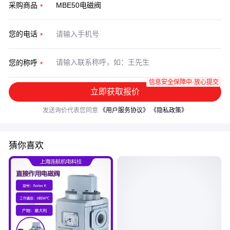
采购商品
您的电话
您的称呼
信息安全保障中·放心提交
立即获取报价
发送询价代表您同意
《用户服务协议》
《隐私政策》
猜你喜欢