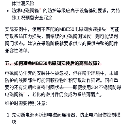
体泄漏风险
防爆电磁阀箱
的防护等级应高于设备基础要求，为特
殊工况预留安全冗余
实际案例中，使用不匹配的
MBE50电磁阀快速接头
可能
导致系统压力损失，而错误的
电磁阀测试仪
则可能误判
阀门状态。建议在采购阶段就要求供应商提供完整的配件
兼容性清单。
五、如何避免MBE50电磁阀安装后的高频故障？
电磁阀防尘套的安装往往被忽视，但在粉尘环境中，未加
防护的线圈部件可能因颗粒物堆积导致动作延迟。同样重
要的还有定期检查密封圈状态——即便使用
304不锈钢防爆
电磁阀箱
，老化的密封件仍会成为系统薄弱点。
维护时需要特别注意：
先切断电源再拆卸电磁阀连接器，防止电涌损伤控制模
块