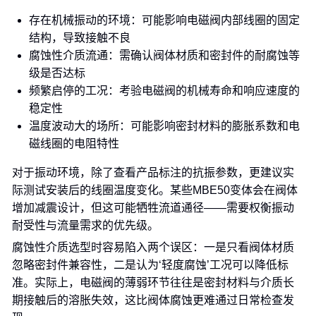
存在机械振动的环境：可能影响电磁阀内部线圈的固定
结构，导致接触不良
腐蚀性介质流通：需确认阀体材质和密封件的耐腐蚀等
级是否达标
频繁启停的工况：考验电磁阀的机械寿命和响应速度的
稳定性
温度波动大的场所：可能影响密封材料的膨胀系数和电
磁线圈的电阻特性
对于振动环境，除了查看产品标注的抗振参数，更建议实
际测试安装后的线圈温度变化。某些MBE50变体会在阀体
增加减震设计，但这可能牺牲流道通径——需要权衡振动
耐受性与流量需求的优先级。
腐蚀性介质选型时容易陷入两个误区：一是只看阀体材质
忽略密封件兼容性，二是认为‘轻度腐蚀’工况可以降低标
准。实际上，电磁阀的薄弱环节往往是密封材料与介质长
期接触后的溶胀失效，这比阀体腐蚀更难通过日常检查发