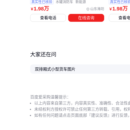
真实性已核验
水罐消防车
新能源
真实性已核
1
.98
万
1
.98
万
山东潍坊
￥
￥
查看电话
在线咨询
查看
大家还在问
双排厢式小型货车图片
百度爱采购温馨提示：
以上内容来自第三方，内容真实性、准确性、合法性
未经权利方授权许可禁止任何第三方转载、引用，权
如有任何问题请点击页面底部『建议反馈』进行反馈