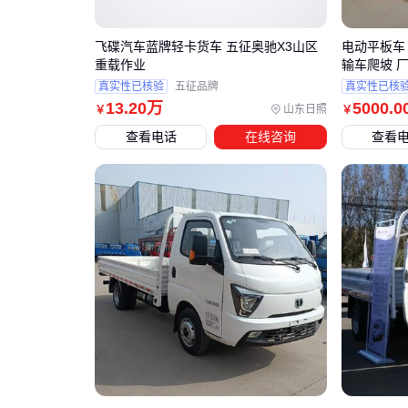
飞碟汽车蓝牌轻卡货车 五征奥驰X3山区
电动平板车
重载作业
输车爬坡 
真实性已核验
五征品牌
真实性已核
13
.20
万
5000
.0
山东日照
￥
￥
查看电话
在线咨询
查看