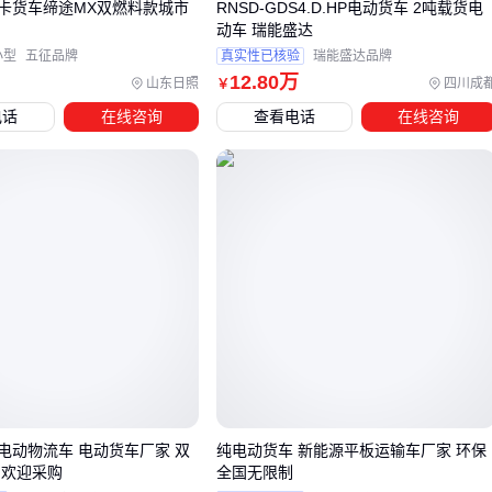
重点说两个增长迅速的细分领域：
卡货车缔途MX双燃料款城市
RNSD-GDS4.D.HP电动货车 2吨载货电
动车 瑞能盛达
电动厢式货车
：政策驱动下，续航300km车型已满足日均
小型
五征品牌
真实性已核验
瑞能盛达品牌
12
.80
万
200km配送需求。某生鲜平台实测数据显示，相比燃油车每
山东日照
四川成
￥
台车年省9.2万运营成本
电话
在线咨询
查看电话
在线咨询
冷链升级需求
：新国标要求医药运输必须配备温度监控系
统，普通冷藏厢式货车需额外加装数据记录仪
结论
：特殊需求要预留15%改装预算 💡
四、厢式货车采购后还需考虑哪些配套设备
很多用户买完车才发现这些隐性需求：
装卸效率升级
月均装卸300次以上的场景，手动装卸人工成本占比高达18
液压
货车装卸平台
使装卸时间缩短至传统方式的1/4
电动物流车 电动货车厂家 双
纯电动货车 新能源平板运输车厂家 环保
 欢迎采购
全国无限制
车辆防护体系