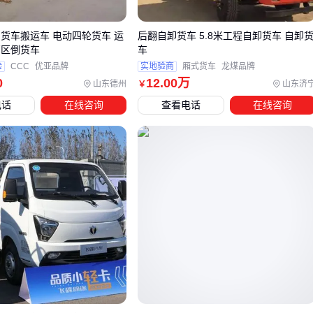
用这张对比表快速锁定方向：
 货车搬运车 电动四轮货车 运
后翻自卸货车 5.8米工程自卸货车 自卸
厂区倒货车
车
场景特征
首选车型
关键参数
验
CCC
优亚品牌
实地验商
厢式货车
龙煤品牌
0
12
.00
万
山东德州
山东济
￥
城配轻抛
纯电轻型厢式
续航≥150km，货厢
电话
在线咨询
查看电话
在线咨询
货
货车
≥8m³
冷藏厢式货车
厢体-18℃恒温，聚氨酯
冷链物流
保温
危险品运
防爆危险品厢
双层骨架+导静电带
输
式车
高栏
货运卡车
跨境物流
40尺集装箱适配