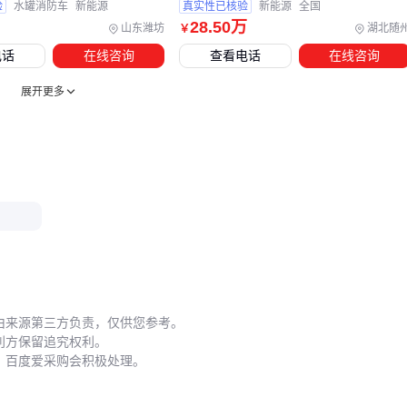
验
水罐消防车
新能源
真实性已核验
新能源
全国
28
.50
万
山东潍坊
湖北随
￥
长期露天停放导致厢体老化速度加快2倍
电话
在线咨询
查看电话
在线咨询
定制化
货车遮阳帘
能有效阻隔80%紫外线损伤
展开更多
结论
：配套设备投入回报周期通常＜8个月 📆
五、厢式货车使用中的关键维护与避坑
这些细节教科书不会告诉你：
维修陷阱
：路边店用非标件维修导致传动系统二次损坏率高
达40%
保养周期
：柴油货运卡车每5万公里必须清洗DPF，否则油
增加23%
由来源第三方负责，仅供您参考。
应急工具
：随车应备专业
货车维修工具
，普通套筒可能损
利方保留追究权利。
坏重载螺栓
，百度爱采购会积极处理。
结论
：预防性维护比故障维修成本低60% 🛠️