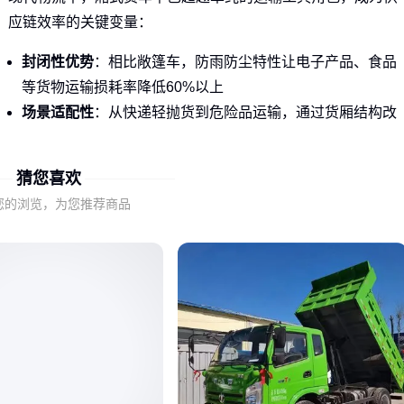
应链效率的关键变量：
封闭性优势
：相比敞篷车，防雨防尘特性让电子产品、食品
等货物运输损耗率降低60%以上
场景适配性
：从快递轻抛货到危险品运输，通过货厢结构改
造就能满足九成以上运输需求
合规刚需
：运输化学品等
危险品厢式车
必须符合GB21668
猜您喜欢
标准，普通货车无法替代
您的浏览，为您推荐商品
特别值得注意的是
飞翼厢式货车
这类变体，双侧翼展设计使
装卸效率提升3倍，适合高频次零担物流场景。
结论
：先明确运输货物属性，再倒推车型需求 🔍
二、厢式货车的分类与常见误区
采购时容易被表象参数误导，这几个维度才是选型核心：
按载重划分