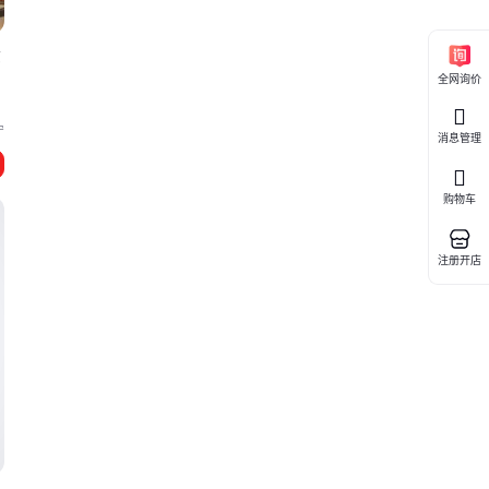
货
全网询价
宁
消息管理
购物车
注册开店