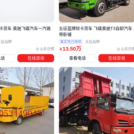
轻型厢式货车
：总质量≤4.5吨，适合城市配送（如4.2米货
厢）
重型厢式货车
：总质量≥12吨，专线物流主力（如13米半
卡货车 奥驰飞碟汽车一汽锡
五征蓝牌轻卡货车 飞碟奥驰T3自卸汽车
带卧铺
挂）
五征品牌
真实性已核验
五征品牌
13
.50
万
典型认知误区
山东日照
山东日
￥
电话
在线咨询
查看电话
在线咨询
误区1："大吨位=高收益"——超载罚款+油耗增加可能反亏
15%利润
误区2："通用车厢最划算"——精密仪器运输因减震不足的货
损率高达8%
误区3："新能源不成熟"——城市配送场景下电动车型每公里
成本已低于燃油车30%
结论
：脱离场景谈参数都是伪命题 ⚠️
三、如何根据业务需求选择最合适的厢式货车