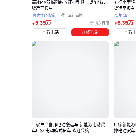
缔途MX双燃料款五征小型轻卡货车城市
五征小型轻
货运平板车
货运平板车
真实性已核验
小型
五征品牌
实地验厂
6
.35
万
6
.35
万
山东日照
￥
￥
查看电话
在线咨询
查看
厂家生产喜邦电动搬运车 新能源电动货
厂家新能源
车厂家 电动箱式货车 欢迎采购
排电动货车