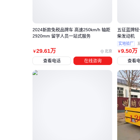
2024新款免税品牌车 高速250km/h 轴距
五征蓝牌轻
2920mm 留学人员一站式服务
柴发动机
实地验厂
29
.61
万
9
.50
万
北京
￥
￥
查看电话
在线咨询
查看