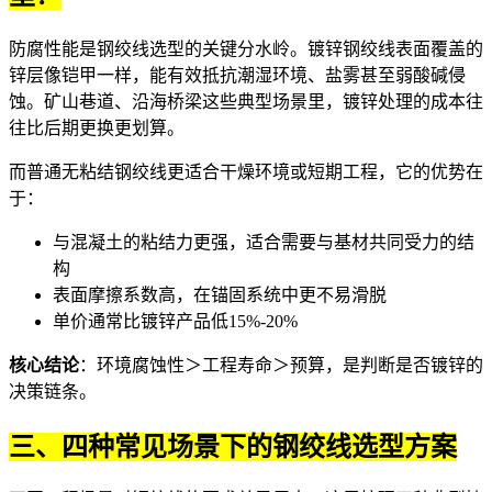
防腐性能是钢绞线选型的关键分水岭。
镀锌钢绞线
表面覆盖的
锌层像铠甲一样，能有效抵抗潮湿环境、盐雾甚至弱酸碱侵
蚀。矿山巷道、沿海桥梁这些典型场景里，镀锌处理的成本往
往比后期更换更划算。
而普通
无粘结钢绞线
更适合干燥环境或短期工程，它的优势在
于：
与混凝土的粘结力更强，适合需要与基材共同受力的结
构
表面摩擦系数高，在锚固系统中更不易滑脱
单价通常比镀锌产品低15%-20%
核心结论
：环境腐蚀性＞工程寿命＞预算，是判断是否镀锌的
决策链条。
三、四种常见场景下的钢绞线选型方案