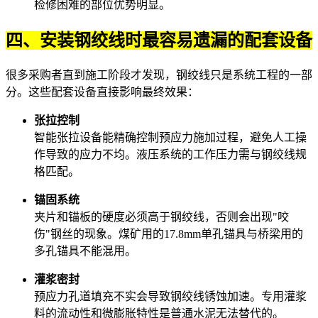
检修困难的部位优势明显。
四、安装钢绞线时最容易遗漏的配套设备
很多采购者直到施工阶段才发现，钢绞线只是系统工程的一部
分。这些配套设备直接影响最终效果：
张拉控制
智能
张拉设备
能精确控制预应力施加过程，避免人工操
作导致的应力不均。液压系统的工作压力需与钢绞线规
格匹配。
锚固系统
夹片
和锚板的硬度必须高于钢绞线，否则会出现"咬
伤"钢丝的现象。煤矿用的17.8mm单孔
锚具
与桥梁用的
多孔锚具不能混用。
灌浆密封
预应力孔道填充不实会导致钢绞线锈蚀加速。专用
灌浆
料
的流动性和微膨胀特性是普通水泥无法替代的。