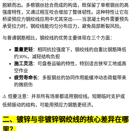
脱颖而出。多根钢丝捻合而成的构造，既保留了单根钢丝的高
强度特性，又通过相互咬合增加了整体韧性。这种特性让它在
桥梁预应力钢绞线
应用中尤其突出——当混凝土构件需要预先
承受拉力时，钢绞线能均匀分布应力，避免局部断裂风险。
与普通钢筋相比，钢绞线的优势主要体现在三个方面：
重量更轻
：相同抗拉强度下，钢绞线的自重比钢筋降低
约30%，减轻结构负担
施工灵活
：可盘卷运输的特性，特别适合狭窄工地或高
空作业
疲劳寿命长
：多股钢丝的协同作用能缓冲动态荷载带来
的微损伤
⚠️ 但要注意：并非所有场景都适用钢绞线。短期临时支护或
低频振动的结构，可能用
预应力钢筋
更经济。
二、镀锌与非镀锌钢绞线的核心差异在哪
里？