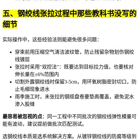
五、钢绞线张拉过程中那些教科书没写的
细节
实际操作中，这些经验法则能避免很多问题：
穿束前用压缩空气清洁
波纹管
，防止残留杂物划伤钢绞
线镀层
张拉时采用"双控法"：既要达到目标拉力值，也要核对
伸长量在±6%范围内
切割外露钢绞线时保留3-5cm，用环氧树脂密封切口，防
止毛细现象进水
雨季施工时，未张拉的
钢缆
盘卷要垫高覆盖，避免泥水
渗入股缝
最容易被忽视的点
：同一工程中不同批次的钢绞线弹性模量可
能有波动，建议提前做批次匹配测试。
选钢绞线本质是选系统解决方案。从
镀锌钢绞线
的防腐等级到