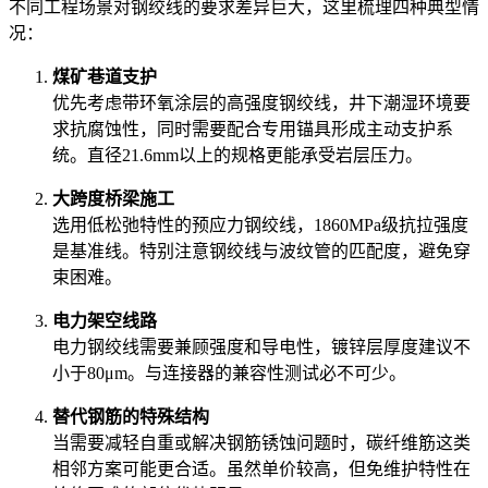
不同工程场景对钢绞线的要求差异巨大，这里梳理四种典型情
况：
煤矿巷道支护
优先考虑带环氧涂层的
高强度钢绞线
，井下潮湿环境要
求抗腐蚀性，同时需要配合专用
锚具
形成主动支护系
统。直径21.6mm以上的规格更能承受岩层压力。
大跨度桥梁施工
选用低松弛特性的
预应力钢绞线
，1860MPa级抗拉强度
是基准线。特别注意钢绞线与
波纹管
的匹配度，避免穿
束困难。
电力架空线路
电力钢绞线
需要兼顾强度和导电性，镀锌层厚度建议不
小于80μm。与
连接器
的兼容性测试必不可少。
替代钢筋的特殊结构
当需要减轻自重或解决钢筋锈蚀问题时，
碳纤维筋
这类
相邻方案可能更合适。虽然单价较高，但免维护特性在