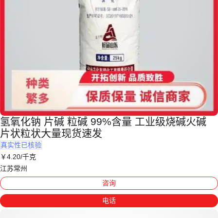
氢氧化钠 片碱 粒碱 99%含量 工业级烧碱火碱
片状粒状大量现货速发
真实性已核验
￥
4
.20
/千克
江苏常州
咨询
电话