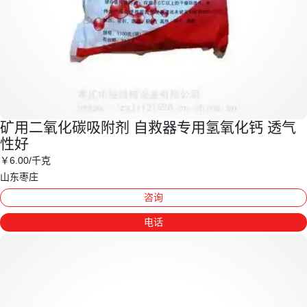
矿用二氧化碳吸附剂 自救器专用氢氧化钙 透气
性好
￥
6
.00
/千克
山东枣庄
咨询
电话