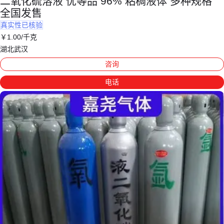
二氧化硫溶液 优等品 96% 粘稠液体 多种规格
全国发售
真实性已核验
￥
1
.00
/千克
湖北武汉
咨询
电话