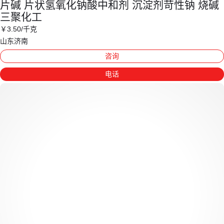
片碱 片状氢氧化钠酸中和剂 沉淀剂苛性钠 烧碱
三聚化工
￥
3
.50
/千克
山东济南
咨询
电话