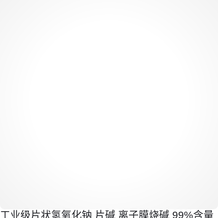
工业级片状氢氧化钠 片碱 离子膜烧碱 99%含量