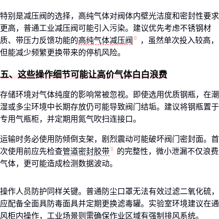
特别是减压阀的选择，高纯气体对阀体内壁光洁度和密封性要求
更高，普通工业减压阀可能引入污染。建议优先考虑不锈钢材
质、带压力反馈功能的
高纯气体减压阀
，虽然单次投入较高，
但能减少频繁更换带来的停机风险。
五、这些操作细节可能让高价气体白白浪费
存储环境对气体纯度的影响常被忽视。即使选用优质钢瓶，在潮
湿或多尘环境中长期存放仍可能导致阀门结垢。建议将钢瓶置于
专用气瓶柜，并定期用氮气吹扫连接口。
运输时务必使用防倾倒支架，剧烈震动可能破坏阀门密封面。首
次使用前应先检查
管道密封胶带
的完整性，微小泄漏不仅浪费
气体，更可能造成检测数据波动。
操作人员防护同样关键。普通防尘口罩无法有效过滤二氧化硫，
应配备全面具防毒面具并定期更换滤毒罐。实验室环境建议在通
风柜内操作，工业场景则需确保作业区域有强制排风系统。