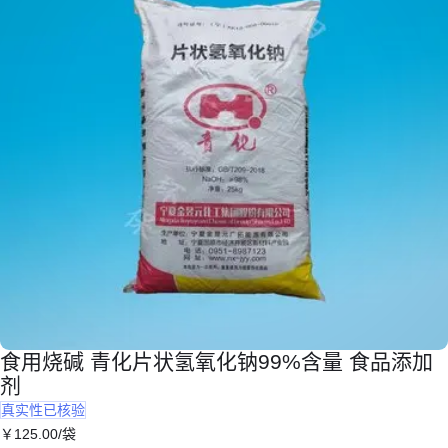
食用烧碱 青化片状氢氧化钠99%含量 食品添加
剂
真实性已核验
￥
125
.00
/袋