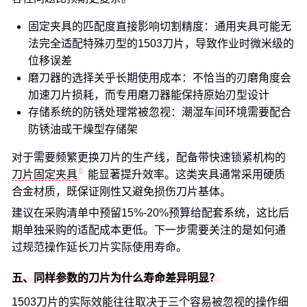
固定夹具的匹配度直接影响切割精度：通用夹具可能无
法完全适配特殊刃型的1503刀片，导致作业时微米级的
位移误差
磨刀器的选择关乎长期使用成本：不恰当的刃磨角度会
加速刀片损耗，而专用磨刀器能保持原始刃型设计
存储系统的防锈处理常被忽视：潮湿车间环境需要配合
防锈油或干燥型存储架
对于需要频繁更换刀片的生产线，配备带快速锁紧机构的
刀片固定夹具
能显著提升效率。这类夹具通常采用硬质
合金材质，既保证刚性又避免损伤刀片基体。
建议在采购清单中预留15%-20%预算给配套系统，这比后
期单独采购的适配成本更低。下一步需要关注的是如何通
过规范操作延长刀片实际使用寿命。
五、同样参数的刀片为什么寿命差异明显？
1503刀片的实际效能往往取决于三个容易被忽视的操作细