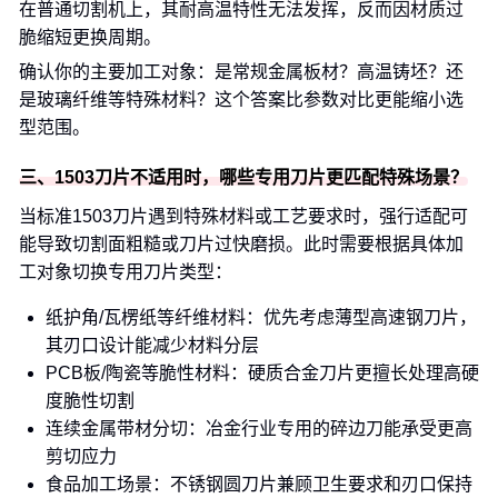
在普通切割机上，其耐高温特性无法发挥，反而因材质过
脆缩短更换周期。
确认你的主要加工对象：是常规金属板材？高温铸坯？还
是玻璃纤维等特殊材料？这个答案比参数对比更能缩小选
型范围。
三、1503刀片不适用时，哪些专用刀片更匹配特殊场景？
当标准1503刀片遇到特殊材料或工艺要求时，强行适配可
能导致切割面粗糙或刀片过快磨损。此时需要根据具体加
工对象切换专用刀片类型：
纸护角/瓦楞纸等纤维材料：优先考虑薄型高速钢刀片，
其刃口设计能减少材料分层
PCB板/陶瓷等脆性材料：硬质合金刀片更擅长处理高硬
度脆性切割
连续金属带材分切：冶金行业专用的碎边刀能承受更高
剪切应力
食品加工场景：不锈钢圆刀片兼顾卫生要求和刃口保持