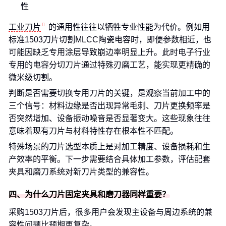
性
工业刀片
的通用性往往以牺牲专业性能为代价。例如用
标准1503刀片切割MLCC陶瓷电容时，即便参数相近，也
可能因缺乏专用涂层导致崩边率明显上升。此时电子行业
专用的电容分切刀片通过特殊刃磨工艺，能实现更精确的
微米级切割。
判断是否需要切换专用刀片的关键，是观察当前加工中的
三个信号：材料边缘是否出现异常毛刺、刀片更换频率是
否突然增加、设备振动噪音是否显著变大。这些现象往往
意味着现有刀片与材料特性存在根本性不匹配。
特殊场景的刀片选型本质上是对加工精度、设备损耗和生
产效率的平衡。下一步需要结合具体加工参数，评估配套
夹具和磨刀系统对新刀片类型的兼容性。
四、为什么刀片固定夹具和磨刀器同样重要？
采购1503刀片后，很多用户会发现主设备与周边系统的兼
容性问题比预期更复杂。