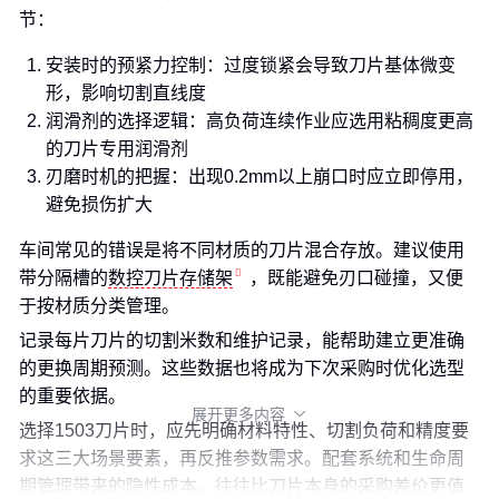
节：
安装时的预紧力控制：过度锁紧会导致刀片基体微变
形，影响切割直线度
润滑剂的选择逻辑：高负荷连续作业应选用粘稠度更高
的刀片专用润滑剂
刃磨时机的把握：出现0.2mm以上崩口时应立即停用，
避免损伤扩大
车间常见的错误是将不同材质的刀片混合存放。建议使用
带分隔槽的
数控刀片存储架
，既能避免刃口碰撞，又便
于按材质分类管理。
记录每片刀片的切割米数和维护记录，能帮助建立更准确
的更换周期预测。这些数据也将成为下次采购时优化选型
的重要依据。
展开更多内容

选择1503刀片时，应先明确材料特性、切割负荷和精度要
求这三大场景要素，再反推参数需求。配套系统和生命周
期管理带来的隐性成本，往往比刀片本身的采购差价更值