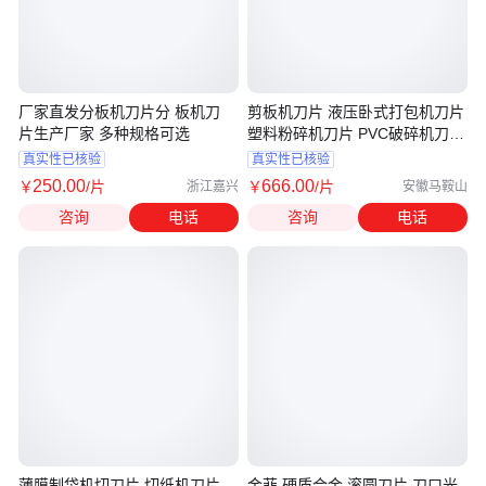
厂家直发分板机刀片分 板机刀
剪板机刀片 液压卧式打包机刀片
片生产厂家 多种规格可选
塑料粉碎机刀片 PVC破碎机刀片
铜米机刀片
真实性已核验
真实性已核验
250
.00
666
.00
￥
/片
￥
/片
浙江嘉兴
安徽马鞍山
咨询
电话
咨询
电话
薄膜制袋机切刀片 切纸机刀片
金菲 硬质合金 滚圆刀片 刀口光