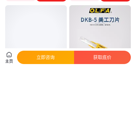
立即咨询
获取底价
主页
虎牌 进口 硬质合金刀片 直柄高
日本OLFA原装刀片30度美工刀
速钢刨刀 可定制 品牌供应
片DKB-5刀片汽车贴膜刀片手工
刀片
真实性已核验
12
.00
6
.60
￥
/个
￥
/个
河北唐山
上海
咨询
电话
咨询
电话