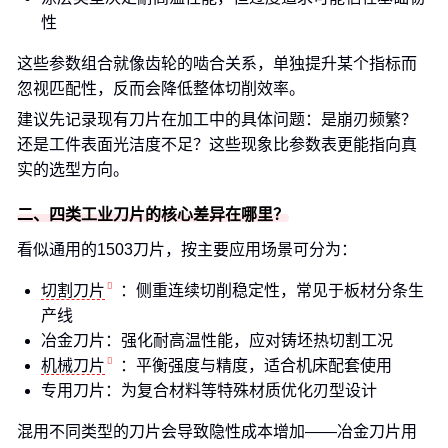
性
这些参数组合就像齿轮的啮合关系，单独提升某个指标而
忽视匹配性，反而会降低整体切削效率。
建议先记录现有刀片在加工中的具体问题：是崩刃频繁？
还是工件表面光洁度不足？这些现象比参数表更能指向真
实的选型方向。
二、四类工业刀片的核心差异在哪里？
看似通用的1503刀片，按主要应用场景可分为：
切割刀片
：侧重连续切削稳定性，常见于板材分条生
产线
冶金刀片：强化耐高温性能，应对铸坯热切割工况
机械刀片
：平衡强度与精度，适合机床配套使用
专用刀片：为复合材料等特殊材质优化刃型设计
混用不同类型的刀片会导致隐性成本增加——冶金刀片用