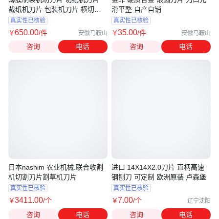
裁纸机刀片 包装机刀片 横切机
滑平整 自产自销
刀片
真实性已核验
真实性已核验
650
.00
35
.00
￥
/件
￥
/件
安徽马鞍山
安徽马鞍山
咨询
电话
咨询
电话
日本nashim 农业机械.联合收割
进口 14X14X2.0刀片 直柄高速
机切割刀片割草机刀片
钢刨刀 可定制 欧洲原装 卢森堡
真实性已核验
真实性已核验
3411
.00
7
.00
￥
/个
￥
/个
辽宁沈阳
咨询
电话
咨询
电话