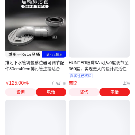
排污下水管坑位移位器可调节配
HUNTER喷嘴6A 可从0度调节至
件30cm40cm排污管连接适合科
360度，实现更大的设计灵活性
勒马桶
真实性已核验
125
.00
￥
/件
面议
广东广州
上海
咨询
电话
咨询
电话