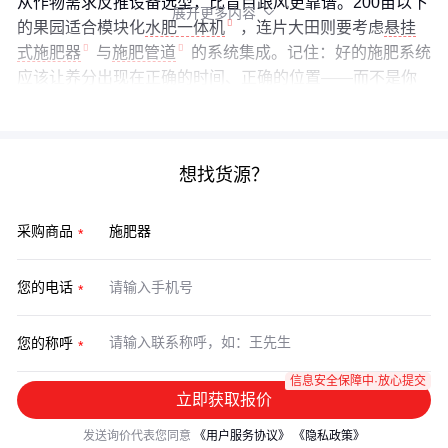
从作物需求反推设备选型，比盲目跟风更靠谱。200亩以下
展开更多内容

的果园适合模块化
水肥一体机
，连片大田则要考虑
悬挂
式施肥器
与
施肥管道
的系统集成。记住：好的施肥系统
应该让养分出现在正确的时间、正确的位置——而不是你
的账本里。
想找货源？
采购商品
您的电话
您的称呼
信息安全保障中·放心提交
立即获取报价
发送询价代表您同意
《用户服务协议》
《隐私政策》