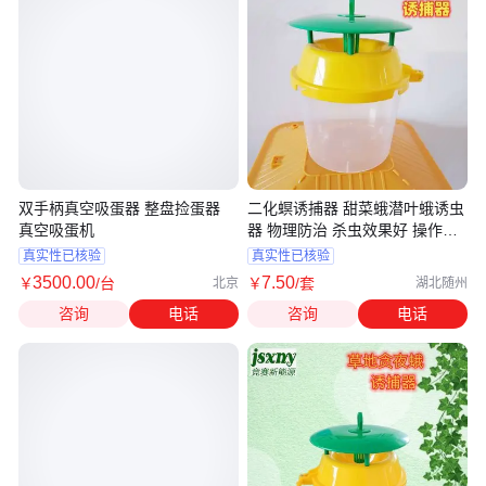
双手柄真空吸蛋器 整盘捡蛋器
二化螟诱捕器 甜菜蛾潜叶蛾诱虫
真空吸蛋机
器 物理防治 杀虫效果好 操作简
单
真实性已核验
真实性已核验
3500
.00
7
.50
￥
/台
￥
/套
北京
湖北随州
咨询
电话
咨询
电话