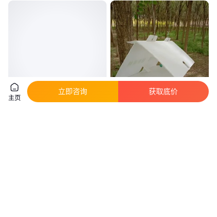
立即咨询
获取底价
主页
鸡鸭鹅电动灌喂器
三角型诱捕器 番茄稻田玉米诱虫
器 诱杀害虫种类多 诱杀效果好
真实性已核验
真实性已核验
2500
.00
8
.50
￥
/台
￥
/套
北京
湖北随州
咨询
电话
咨询
电话