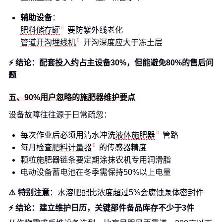
辅助设备
：
肥料储存罐
要防紫外线老化
管道开沟埋线机
开沟深度应大于冻土层
⚡ 结论：配套投入约占主设备30%，但能避免80%的售后问
题
五、90%用户忽略的施肥器维护要点
设备故障往往源于日常疏忽：
每次作业后必须用清水冲洗
液体施肥器
管路
每月检查
肥料计量器
的传感器精度
颗粒施肥器链条要定期涂抹农机专用润滑脂
电动设备蓄电池在冬季需保持50%以上电量
⚠️ 特别注意
：水溶肥配比浓度超过5%会腐蚀泵体密封件
⚡ 结论：建立维护日历，关键部件备品库存不少于3件