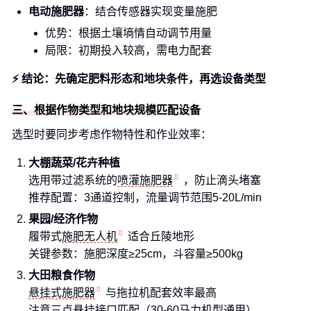
电动施肥器
：结合传感器实现变量施肥
优势：根据土壤墒情自动调节用量
局限：初期投入较高，需电力配套
⚡ 结论：先确定肥料形态和地块条件，再选设备类型
三、根据作物类型和地块规模匹配设备
选型时要同步考虑作物特性和作业效率：
大棚蔬菜/花卉种植
选用带过滤系统的
喷灌施肥器
，防止滴头堵塞
推荐配置：3通道控制，流量调节范围5-20L/min
果园/经济作物
履带式
施肥无人机
适合丘陵地形
关键参数：施肥深度≥25cm，斗容量≥500kg
大田粮食作物
悬挂式施肥器
与拖拉机配套效率最高
注意三点悬挂接口匹配（30-60马力机型通用）