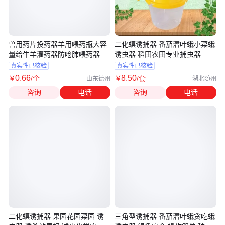
兽用药片投药器羊用喂药瓶大容
二化螟诱捕器 番茄潜叶蛾小菜蛾
量给牛羊灌药器防呛肺喂药器
诱虫器 稻田农田专业捕虫器
真实性已核验
真实性已核验
0
.66
8
.50
￥
/个
￥
/套
山东德州
湖北随州
咨询
电话
咨询
电话
二化螟诱捕器 果园花园菜园 诱
三角型诱捕器 番茄潜叶蛾贪吃蛾