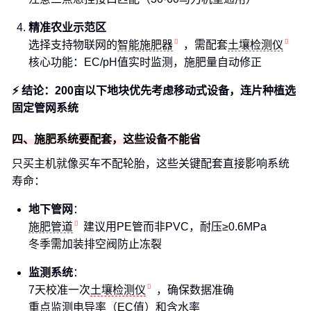
精准农业示范区
选择支持物联网的
智能施肥器
，需配套
土壤检测仪
核心功能：EC/pH值实时监测，施肥量自动修正
⚡ 结论：200亩以下地块优先考虑移动式设备，连片种植选
固定管网系统
四、施肥系统要配套，这些设备不能省
只买主机就像买车不配轮胎，这些关键配套直接影响系统
寿命：
地下管网
：
施肥管道
建议用PE管而非PVC，耐压≥0.6MPa
冬季需加装排空阀防止冻裂
监测系统
：
7天校准一次
土壤检测仪
，确保数据准确
重点监测电导率（EC值）和含水率