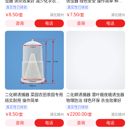
虫器 诱杀效果好 减少化学农药
诱虫器 绿色安全 操作简单 种类
施用量
齐全
真实性已核验
真实性已核验
8
.50
7
.50
￥
/套
￥
/套
湖北随州
湖北随州
咨询
电话
咨询
电话
二化螟诱捕器 菜园农田茶园专用
二化螟诱捕器 潜叶蛾夜蛾诱虫器
结实耐用 操作简单
物理防治 绿色环保 杀虫效果好
真实性已核验
真实性已核验
8
.50
2200
.00
￥
/套
￥
/套
湖北随州
湖北随州
咨询
电话
咨询
电话