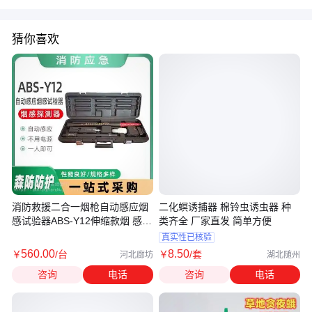
猜你喜欢
消防救援二合一烟枪自动感应烟
二化螟诱捕器 棉铃虫诱虫器 种
感试验器ABS-Y12伸缩款烟 感试
类齐全 厂家直发 简单方便
验器
真实性已核验
560
.00
8
.50
￥
/台
￥
/套
河北廊坊
湖北随州
咨询
电话
咨询
电话