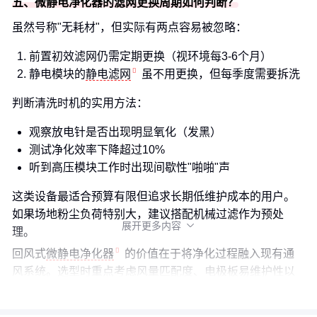
五、微静电净化器的滤网更换周期如何判断？
虽然号称"无耗材"，但实际有两点容易被忽略：
前置初效滤网仍需定期更换（视环境每3-6个月）
静电模块的
静电滤网
虽不用更换，但每季度需要拆洗
判断清洗时机的实用方法：
观察放电针是否出现明显氧化（发黑）
测试净化效率下降超过10%
听到高压模块工作时出现间歇性"啪啪"声
这类设备最适合预算有限但追求长期低维护成本的用户。
如果场地粉尘负荷特别大，建议搭配机械过滤作为预处
展开更多内容

理。
回风式
微静电净化器
的价值在于将净化过程融入现有通
风系统。选型时重点考虑风量匹配度、电极板易维护性以
及配套监测方案，比单纯比较净化率数字更有意义。