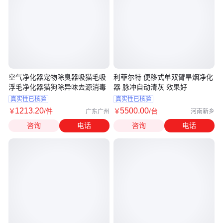
空气净化器宠物除臭器吸猫毛吸
利菲尔特 便移式单双臂旱烟净化
浮毛净化器猫狗除异味去源消毒
器 脉冲自动清灰 效果好
真实性已核验
真实性已核验
1213
.20
5500
.00
￥
/件
￥
/台
广东广州
河南新乡
咨询
电话
咨询
电话