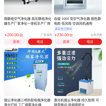
微静电空气净化器 高压静电净化
垚骏 1000 型空气净化器 银色静
器生产厂家净化一体机生产厂商
电款 低风阻 空调风机通用
真实性已核验
200
.00
230
.00
￥
/台
￥
/台
广东深圳
山东济南
咨询
电话
咨询
电话
烟尘净化器三喷防胶吸烟净化器
激光机烟尘净化器 经久耐用 可
激光打标 工厂烟雾净化器
随意移动 吸烟面积大