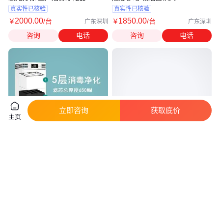
真实性已核验
真实性已核验
2000
.00
1850
.00
￥
/台
￥
/台
广东深圳
广东深圳
咨询
电话
咨询
电话
立即咨询
获取底价
主页
米微除菌净化器空气消毒净化
科瑞特 来图定制 源头制造商 微
机，消毒净化效果高达99.9%
静电空气净化器 垃圾处理厂
实地验厂
1
.28
386
.00
￥
万
/台
￥
/台
河北石家庄
山东德州
咨询
电话
咨询
电话