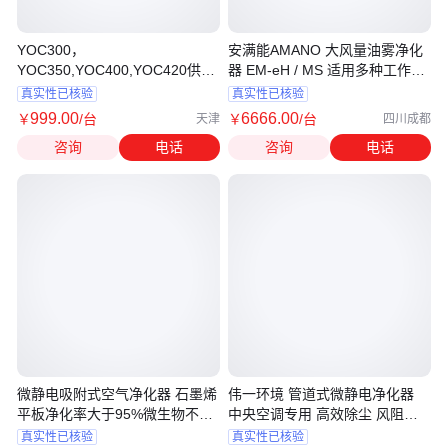
YOC300，
安满能AMANO 大风量油雾净化
YOC350,YOC400,YOC420供应
器 EM-eH / MS 适用多种工作机
韩国YHB净化器-太敬
的油雾收集
真实性已核验
真实性已核验
999
.00
6666
.00
￥
/台
￥
/台
天津
四川成都
咨询
电话
咨询
电话
微静电吸附式空气净化器 石墨烯
伟一环境 管道式微静电净化器
平板净化率大于95%微生物不小
中央空调专用 高效除尘 风阻低
10%
于10Pa
真实性已核验
真实性已核验