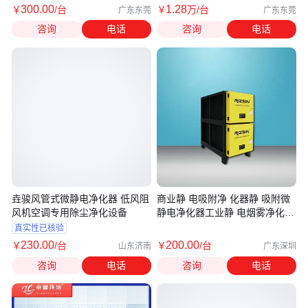
300
.00
1
.28
￥
/台
￥
万
/台
广东东莞
广东东莞
咨询
电话
咨询
电话
垚骏风管式微静电净化器 低风阻
商业静 电吸附净 化器静 吸附微
风机空调专用除尘净化设备
静电净化器工业静 电烟雾净化
器
真实性已核验
230
.00
200
.00
￥
/台
￥
/台
山东济南
广东深圳
咨询
电话
咨询
电话