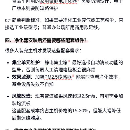
食品车间用的
家用微静电净化器
需要防潮设计，电子
厂版本则要防短路保护
👉 简单判断标准：如果需要净化工业废气或工艺粉尘，直
接选工业级型号；普通办公场所用商用款足够。
四、净化器安装后还需要哪些配套组件？
很多人装完主机才发现这些配套需求：
集尘单元维护
：
静电集尘箱
最好选带自动清灰功能的
型号，否则每周人工清理电极板会很麻烦
效果监测
：加装
PM2.5传感器
能实时查看净化效率，
避免设备失效不自知
风管改造
：现有管道如果风速超过2.5m/s，可能需要加
装均流板
这些配套成本约占主机价格的15-30%，但能大幅降低
后期运维难度。