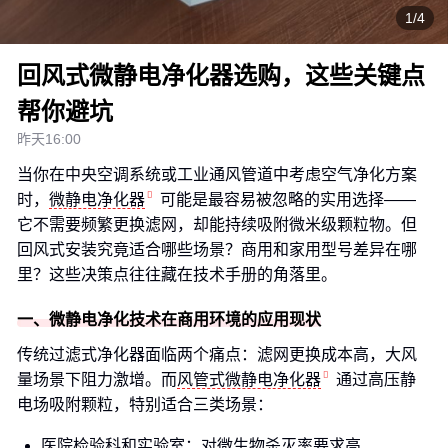
1/4
回风式微静电净化器选购，这些关键点
帮你避坑
昨天16:00
当你在中央空调系统或工业通风管道中考虑空气净化方案
时，
微静电净化器
可能是最容易被忽略的实用选择——
它不需要频繁更换滤网，却能持续吸附微米级颗粒物。但
回风式安装究竟适合哪些场景？商用和家用型号差异在哪
里？这些决策点往往藏在技术手册的角落里。
一、微静电净化技术在商用环境的应用现状
传统过滤式净化器面临两个痛点：滤网更换成本高，大风
量场景下阻力激增。而
风管式微静电净化器
通过高压静
电场吸附颗粒，特别适合三类场景：
医院检验科和实验室：对微生物杀灭率要求高