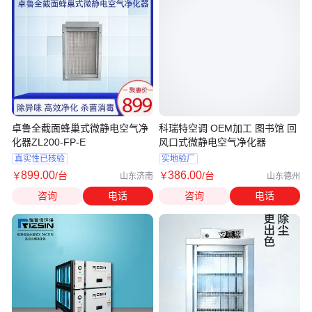
卓鲁全截面蜂巢式微静电空气净
科瑞特空调 OEM加工 图书馆 回
化器ZL200-FP-E
风口式微静电空气净化器
真实性已核验
实地验厂
899
.00
386
.00
￥
/台
￥
/台
山东济南
山东德州
咨询
电话
咨询
电话