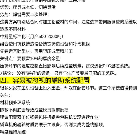
优势：模具成本低，切换灵活
劣势：焊缝需要二次处理
这类方案特别适合同时加工铝型材的车间，注意选择带伺服调速的系统以
适应不同材料。
中批量标准化（月产500-2000吨）
组合使用
铸铁铸造设备
铸铁铸造设备和冷弯机组
先铸造基础型材，再用辊压成型精加工
关键点：要预留10%的厚度余量
压铸环节的温度控制直接影响后续成型质量，建议选配PLC温控系统。
⚡️结论：
没有"最好"的设备，只有与生产节奏最匹配的工艺链。
四、容易被忽视的辅助系统配置
很多买家在主机设备上投入重金，却栽在配套环节。这三个系统值得特别
关注：
材料预处理系统
除锈不彻底会导致成型模具提前磨损
建议配置双工位
钢卷包装机
钢卷包装机实现连续作业
矫直机的辊轮材质要硬于主设备，否则会成为整线瓶颈。
精度维持系统