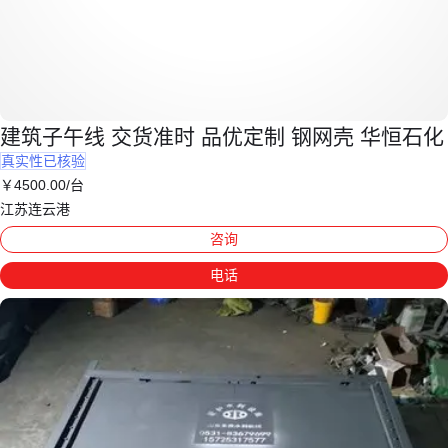
建筑子午线 交货准时 品优定制 钢网壳 华恒石化
真实性已核验
￥
4500
.00
/台
江苏连云港
咨询
电话