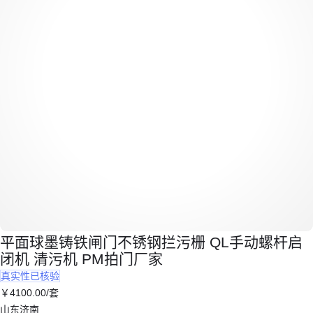
平面球墨铸铁闸门不锈钢拦污栅 QL手动螺杆启
闭机 清污机 PM拍门厂家
真实性已核验
￥
4100
.00
/套
山东济南