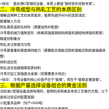
⚡️结论：
能处理C型钢的设备，本质上都是"钢材变形控制专家"。
二、冷弯成型与热轧工艺的本质区别
理解这两种工艺的本质差异，能帮你避开80%的选型误区：
能量输入方式
热轧靠高温软化材料（需要加热炉配套）
冷弯靠机械力强制变形（依赖高强度
钢结构焊接机
钢结构焊接机框架）
精度控制重点
热轧关注厚度均匀性
冷弯更看重轮廓度保持能力（需要配合
钢板切割机
钢板切割机做端面修
整）
材料适应性
热轧适合低碳钢等软质材料
冷弯可加工高强度合金钢（但需要更大吨位）
⚡️结论：
冷弯设备的核心价值不在于"能做"，而在于"能稳定重复做"。
三、根据产量选择设备组合的黄金法则
当标准C型钢设备选择有限时，聪明的采购者会考虑工艺替代方案。以下
是经过验证的配置思路：
小批量多品种（月产<500吨）
用
不锈钢冲压机
不锈钢冲压机分段冲压再焊接