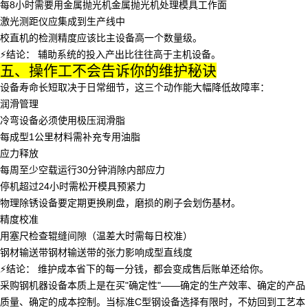
每8小时需要用
金属抛光机
金属抛光机处理模具工作面
激光测距仪应集成到生产线中
校直机的检测精度应该比主设备高一个数量级。
⚡️结论：
辅助系统的投入产出比往往高于主机设备。
五、操作工不会告诉你的维护秘诀
设备寿命长短取决于日常细节，这三个动作能大幅降低故障率：
润滑管理
冷弯设备必须使用极压润滑脂
每成型1公里材料需补充专用油脂
应力释放
每周至少空载运行30分钟消除内部应力
停机超过24小时需松开模具预紧力
物理除锈设备要定期更换刷盘，磨损的刷子会划伤基材。
精度校准
用塞尺检查辊缝间隙（温差大时需每日校准）
钢材输送带
钢材输送带的张力影响成型直线度
⚡️结论：
维护成本省下的每一分钱，都会变成售后账单还给你。
采购钢机器设备本质上是在买"确定性"——确定的生产效率、确定的产品
质量、确定的成本控制。当标准C型钢设备选择有限时，不妨回到工艺本