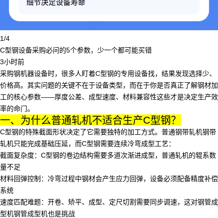
1/4
C型钢设备采购必问的5个参数，少一个都可能买错
3小时前
采购钢机器设备时，很多人盯着C型钢的专用设备找，结果发现选择少、
价格高。其实问题的关键不在于设备类型，而在于你是否真正了解钢材加
工的核心参数——厚度公差、成型速度、材料兼容性这些才是决定生产效
率的命门。
一、为什么普通轧机不适合生产C型钢？
C型钢的特殊截面形状决定了它需要独特的加工方式。普通
钢带轧机
钢带
轧机只能完成基础压延，而C型钢需要连续冷弯成型工艺：
截面复杂度
：C型钢的卷边结构需要多道次渐进成型，普通轧机的辊系数
量不足
材料回弹控制
：冷弯过程中钢材会产生应力回弹，设备必须配备精度补偿
系统
速度匹配难题
：开卷、矫平、成型、定尺切割需要同步调速，这对
钢管成
型机
钢管成型机也是挑战