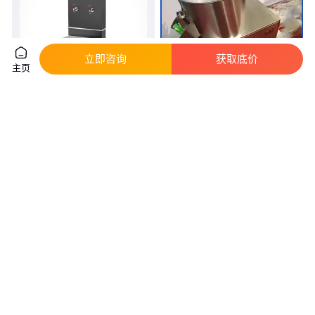
立即咨询
获取底价
主页
碧丽自动工厂车间用开水机
去皮机削皮机 小芋头芋艿土豆机
12KW电子控温M400净化65升商
滚筒式洋芋刮皮机
用饮水设备
真实性已核验
1
.27
590
.00
￥
万
/件
￥
/件
广东佛山
上海
咨询
电话
咨询
电话