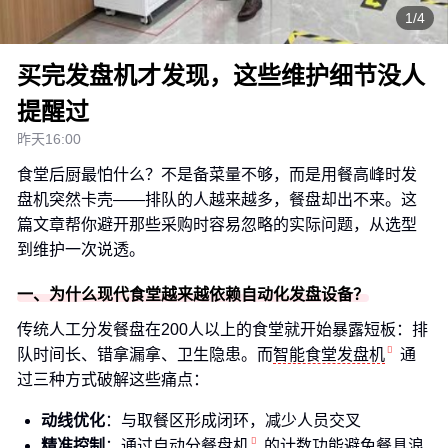
1/4
买完发盘机才发现，这些维护细节没人
提醒过
昨天16:00
食堂后厨最怕什么？不是备菜量不够，而是用餐高峰时发
盘机突然卡壳——排队的人越来越多，餐盘却出不来。这
篇文章帮你避开那些采购时容易忽略的实际问题，从选型
到维护一次说透。
一、为什么现代食堂越来越依赖自动化发盘设备？
传统人工分发餐盘在200人以上的食堂就开始暴露短板：排
队时间长、错拿漏拿、卫生隐患。而
智能食堂发盘机
通
过三种方式破解这些痛点：
动线优化
：与取餐区形成闭环，减少人员交叉
精准控制
：通过
自动分餐盘机
的计数功能避免餐具浪