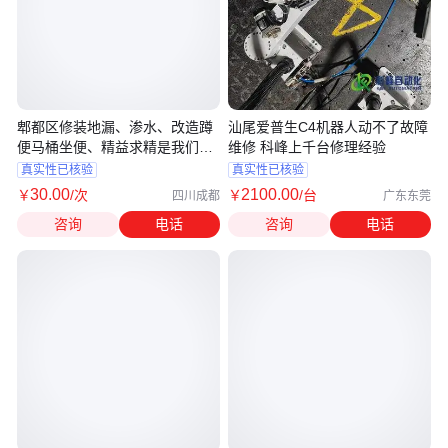
郫都区修装地漏、渗水、改造蹲
汕尾爱普生C4机器人动不了故障
便马桶坐便、精益求精是我们的
维修 科峰上千台修理经验
服务宗旨
真实性已核验
真实性已核验
30
.00
2100
.00
￥
/次
￥
/台
四川成都
广东东莞
咨询
电话
咨询
电话