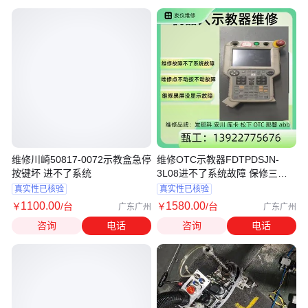
维修川崎50817-0072示教盒急停
维修OTC示教器FDTPDSJN-
按键坏 进不了系统
3L08进不了系统故障 保修三个
月
真实性已核验
真实性已核验
1100
.00
1580
.00
￥
/台
￥
/台
广东广州
广东广州
咨询
电话
咨询
电话