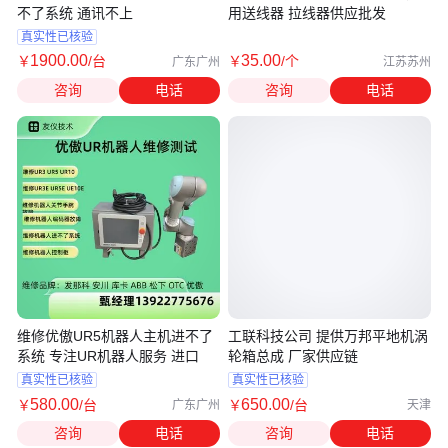
不了系统 通讯不上
用送线器 拉线器供应批发
真实性已核验
1900
.00
35
.00
￥
/台
￥
/个
广东广州
江苏苏州
咨询
电话
咨询
电话
维修优傲UR5机器人主机进不了
工联科技公司 提供万邦平地机涡
系统 专注UR机器人服务 进口
轮箱总成 厂家供应链
真实性已核验
真实性已核验
580
.00
650
.00
￥
/台
￥
/台
广东广州
天津
咨询
电话
咨询
电话