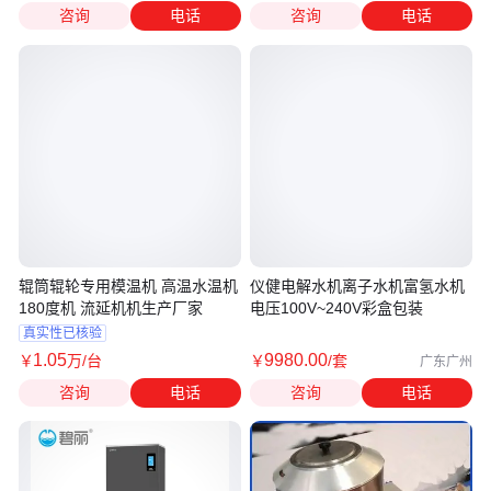
咨询
电话
咨询
电话
辊筒辊轮专用模温机 高温水温机
仪健电解水机离子水机富氢水机
180度机 流延机机生产厂家
电压100V~240V彩盒包装
真实性已核验
1
.05
9980
.00
￥
万
/台
￥
/套
广东广州
咨询
电话
咨询
电话