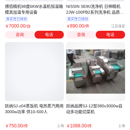
搏佰精机98度6KW水温机恒温箱
NISSIN SEIKI洗净机 日伸精机
模具加温专用设备
2JW-100PB2系列洗净机 品质可
靠
真实性已核验
真实性已核验
7000
.00
890
.00
￥
/台
￥
/件
江苏淮安
咨询
电话
咨询
电话
跃纳SJ-z04蒸饭机 电热蒸汽两用
跃纳品牌SJ-12型380v3000w自
3000w功率 供10-500人
动多功能切菜机
750
.00
1088
.00
￥
/件
￥
/件
上海
上海