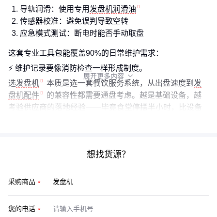
导轨润滑：使用专用
发盘机润滑油
传感器校准：避免误判导致空转
应急模式测试：断电时能否手动取盘
这套专业工具包能覆盖90%的日常维护需求：
⚡️ 维护记录要像消防检查一样形成制度。
展开更多内容

选
发盘机
本质是选一套餐饮服务系统，从出盘速度到
发
盘机配件
的兼容性都需要通盘考虑。越是基础设备，越
考验供应商的落地经验——毕竟食堂停摆半小时，比设备
贵20%要命多了。
想找货源？
采购商品
您的电话