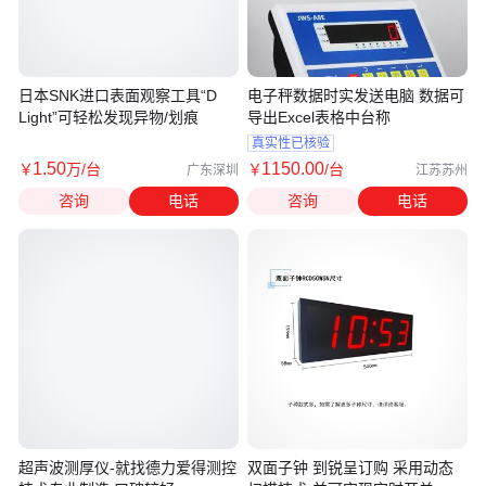
日本SNK进口表面观察工具“D
电子秤数据时实发送电脑 数据可
Light”可轻松发现异物/划痕
导出Excel表格中台称
真实性已核验
1
.50
1150
.00
￥
万
/台
￥
/台
广东深圳
江苏苏州
咨询
电话
咨询
电话
超声波测厚仪-就找德力爱得测控
双面子钟 到锐呈订购 采用动态