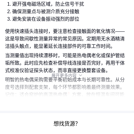
避开强电磁场区域，防止信号干扰
确保测量点与被测介质充分接触
避免安装在设备振动强烈的部位
使用快速插头连接时，要注意检查接触面的氧化情况——
这是导致间歇性测量异常的常见原因。定期用无水酒精清
洁插头触点，能显著延长连接部件的可靠工作时间。
当测量值出现持续漂移时，可能是热电偶老化或保护管结
垢所致。此时应先检查补偿导线连接是否完好，再用干体
式校准仪验证探头状态，而非直接更换整套设备。
展开更多内容

明智的热电偶采购需要平衡初始成本与长期可靠性。从分
度号选择到配套支架，每个环节都影响着最终测量效果。
记住：适合窑炉的
高温热电偶
方案，放在恒温车间可能
反而造成不必要的成本负担。
想找货源？