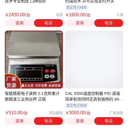
技术专业制造 口碑较好
扫描技术 并可实现定时开关
真实性已核验
2450
.00
1600
.00
￥
/台
￥
/台
北京
上海
咨询
电话
咨询
电话
智能精密电子桌称 0.1克称重计
CAL 9300温度控制器 PID 调谐
数精准工业用台秤 正联
简单有效同时还具有独特的 dAC
功能
真实性已核验
510
.00
3000
.00
￥
/台
￥
/台
河北廊坊
广东深圳
咨询
电话
咨询
电话