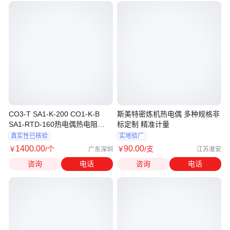
CO3-T SA1-K-200 CO1-K-B
斯美特密炼机热电偶 多种规格非
SA1-RTD-160热电偶热电阻
标定制 精准计量
OMEGA
真实性已核验
实地验厂
1400
.00
90
.00
￥
/个
￥
/支
广东深圳
江苏淮安
咨询
电话
咨询
电话