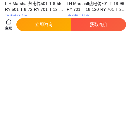
L.H.Marshall热电偶501-T-8-55-
LH.Marshall热电偶701-T-18-96-
RY 501-T-8-72-RY 701-T-12-
RY 701-T-18-120-RY 701-T-20-
31-RY
31-RY
真实性已核验
真实性已核验
9999
.00
799
.00
￥
/台
￥
/个
天津
天津
立即咨询
获取底价
主页
咨询
电话
咨询
电话
斯美特WZPF-230耐腐铠装热电
WRR2-320铂铑热电偶 高温测量
偶 四氟 L=350MM 0-200℃
专家 响应迅速 结构坚固
实地验厂
实地验厂
170
.00
2900
.00
￥
/台
￥
/台
江苏淮安
江苏淮安