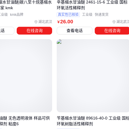
对于需要更强稀释效果的情况，可以考虑与
环氧树脂稀释剂
基缩水甘油醚|碳八至十烷基缩水
辛基缩水甘油醚 2461-15-6 工业级 国标
家 kmk
环氧活性稀释剂
复配使用：
工业级
kmk品牌
真实性已核验
工业级
快递发货
⚡ 结论
：先明确工艺温度、固化速度和环保要求，再匹配对应
26
.00
湖北武汉
湖北武
￥
型号。
电话
在线咨询
查看电话
在线咨询
四、使用苯基缩水甘油醚时需要考虑哪些配套材料？
完整的环氧体系需要三大组件协同：
树脂基础
双酚A型是通用选择，而
酚醛环氧树脂
更适合高温场景
固化系统
胺类
环氧固化剂
反应速度快，酸酐类更耐高温
⚡ 结论
：配套材料的选择直接影响苯基缩水甘油醚的性能表
现。
油醚 无色透明液体 样品可供
苄基缩水甘油醚 89616-40-0 工业级 国
释剂 粘度6
环氧树脂活性稀释剂
五、苯基缩水甘油醚使用中的常见问题与解决方案