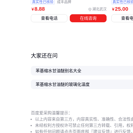
真实性已核验
成丰品牌
真实性已核
8
.88
25
.00
湖北武汉
￥
￥
查看电话
在线咨询
查看
大家还在问
苯基缩水甘油醚别名大全
苯基缩水甘油醚的玻璃化温度
百度爱采购温馨提示：
以上内容来自第三方，内容真实性、准确性、合法性
未经权利方授权许可禁止任何第三方转载、引用，权
如有任何问题请点击页面底部『建议反馈』进行反馈