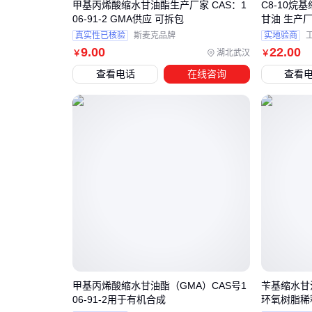
甲基丙烯酸缩水甘油酯生产厂家 CAS：1
C8-10烷
06-91-2 GMA供应 可拆包
甘油 生产厂
真实性已核验
斯麦克品牌
实地验商
9
.00
22
.00
湖北武汉
￥
￥
查看电话
在线咨询
查看
甲基丙烯酸缩水甘油酯（GMA）CAS号1
苄基缩水甘
06-91-2用于有机合成
环氧树脂稀