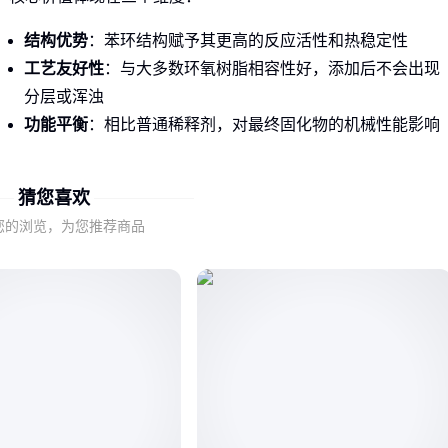
结构优势
：苯环结构赋予其更高的反应活性和热稳定性
工艺友好性
：与大多数环氧树脂相容性好，添加后不会出现
分层或浑浊
功能平衡
：相比普通稀释剂，对最终固化物的机械性能影响
更小
猜您喜欢
当前工业级产品主要分为两类：
您的浏览，为您推荐商品
标准型：纯度≥99%，适用于常规环氧体系
高反应型：含特殊催化剂，适合低温固化场景
⚡ 结论
：当你的配方既需要良好流动性又要保持强度时，苯基
缩水甘油醚往往是更优解。
二、苯基缩水甘油醚与其他稀释剂的本质区别
与
丁基缩水甘油醚
等脂肪族稀释剂相比，苯基缩水甘油醚的