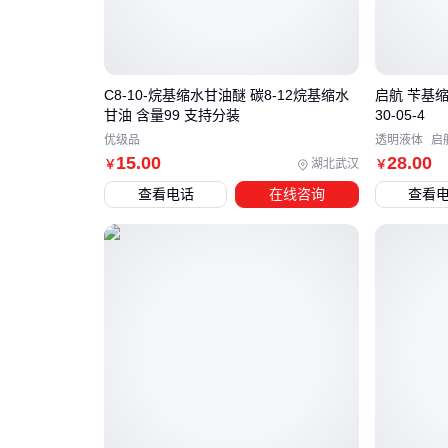
C8-10-烷基缩水甘油醚 碳8-12烷基缩水
启航 苄基缩
甘油 含量99 支持分装
30-05-4
优级品
透明液体
启
15
.00
28
.00
湖北武汉
￥
￥
查看电话
在线咨询
查看