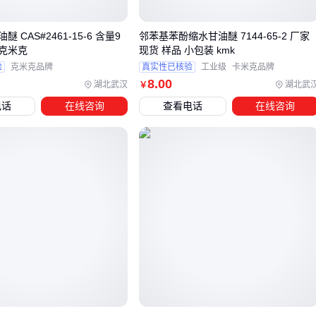
⚡ 结论
：需要耐高温或快速固化的场景，苯基型优势明显。
 CAS#2461-15-6 含量9
邻苯基苯酚缩水甘油醚 7144-65-2 厂家
三、如何根据需求选择最合适的苯基缩水甘油醚产品？
 克米克
现货 样品 小包装 kmk
验
克米克品牌
真实性已核验
工业级
卡米克品牌
选型时需要重点评估四个维度：
8
.00
湖北武汉
湖北武
￥
纯度等级
电话
在线咨询
查看电话
在线咨询
电子级要求≥99.5%
工业级≥99%即可
包装规格
小试：25kg桶装
量产：200kg吨桶或槽车
特殊改性
预催化型适合低温环境
低挥发型减少车间异味