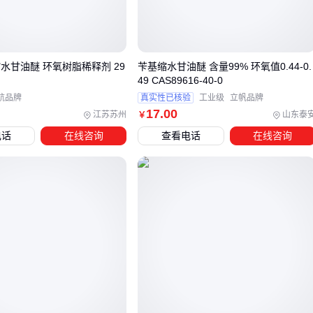
差异点非常明确：
特性
苯基型
脂肪族型
水甘油醚 环氧树脂稀释剂 29
苄基缩水甘油醚 含量99% 环氧值0.44-0.
耐温性
更高
一般
49 CAS89616-40-0
航品牌
真实性已核验
工业级
立帆品牌
17
.00
反应速度
更快
较慢
江苏苏州
山东泰
￥
电话
在线咨询
查看电话
在线咨询
粘度调节
中等
更强
成本
较高
较低
关键差异源于分子结构：
苯环的共轭体系提升了热稳定性
空间位阻效应使得开环反应更可控
与芳香胺类固化剂的协同效应更显著