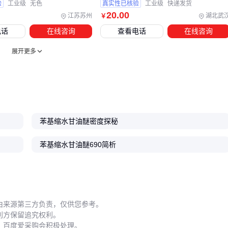
验
工业级
无色
真实性已核验
工业级
快递发货
20
.00
江苏苏州
湖北武
￥
实际操作中容易忽视的细节：
电话
在线咨询
查看电话
在线咨询
储存条件
展开更多
需避光密封保存，开封后建议6个月内用完
添加顺序
应先与树脂混合均匀再加固化剂
安全防护
接触皮肤后立即用肥皂水冲洗
苯基缩水甘油醚密度探秘
⚡ 结论
：正确的使用方法能让苯基缩水甘油醚发挥最佳效果。
苯基缩水甘油醚690简析
选择苯基缩水甘油醚时，建议先小试验证与现有配方的相容
性。对于防腐涂料等特殊应用，可优先考虑高纯度型号配合
环
氧树脂防腐钢管
专用固化系统。记住：好的稀释剂应该让配
方更简单，而不是带来新问题。
由来源第三方负责，仅供您参考。
利方保留追究权利。
，百度爱采购会积极处理。