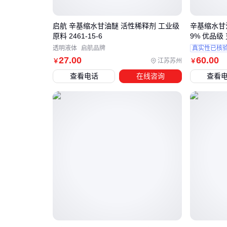
启航 辛基缩水甘油醚 活性稀释剂 工业级
辛基缩水甘油醚
原料 2461-15-6
9% 优品级
透明液体
启航品牌
真实性已核
27
.00
60
.00
江苏苏州
￥
￥
查看电话
在线咨询
查看