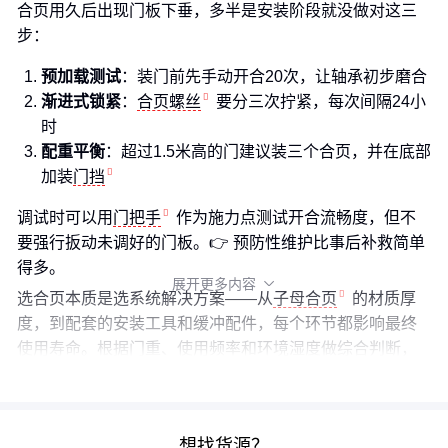
合页用久后出现门板下垂，多半是安装阶段就没做对这三
步：
预加载测试
：装门前先手动开合20次，让轴承初步磨合
渐进式锁紧
：
合页螺丝
要分三次拧紧，每次间隔24小
时
配重平衡
：超过1.5米高的门建议装三个合页，并在底部
加装
门挡
调试时可以用
门把手
作为施力点测试开合流畅度，但不
要强行扳动未调好的门板。👉 预防性维护比事后补救简单
得多。
展开更多内容

选合页本质是选系统解决方案——从
子母合页
的材质厚
度，到配套的安装工具和缓冲配件，每个环节都影响最终
使用寿命。根据门重、使用频率和环境湿度做综合判断，
比单纯追求"高配置"更实际。
想找货源？