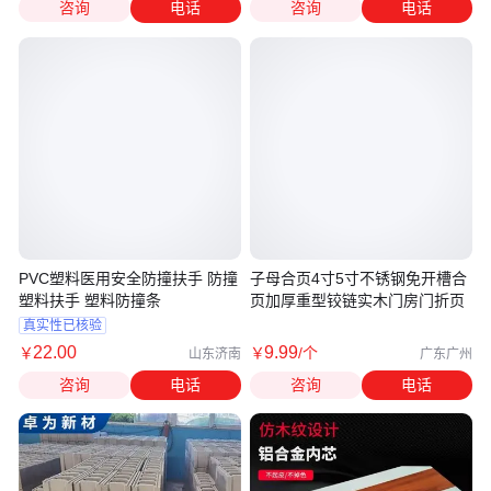
咨询
电话
咨询
电话
PVC塑料医用安全防撞扶手 防撞
子母合页4寸5寸不锈钢免开槽合
塑料扶手 塑料防撞条
页加厚重型铰链实木门房门折页
真实性已核验
22
.00
9
.99
￥
￥
/个
山东济南
广东广州
咨询
电话
咨询
电话