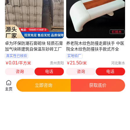
卓为环保防潮石膏砌块 轻质石膏
养老院木纹色防撞走廊扶手 中医
加气块砖建筑自保温灰砂砖工厂
院全木纹色防撞扶手款式齐全
真实性已核验
实地验厂
0
.01
21
.50
￥
/平方米
￥
/米
贵州贵阳
河北衡水
咨询
电话
咨询
电话
立即咨询
获取底价
主页