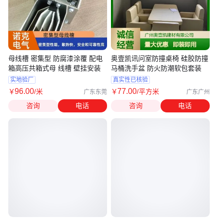
母线槽 密集型 防腐漆涂覆 配电
奥壹凯讯问室防撞桌椅 硅胶防撞
箱高压共箱式母 线槽 壁挂安装
马桶洗手盆 防火防潮软包套装
实地验厂
真实性已核验
96
.00
77
.00
￥
/米
￥
/平方米
广东东莞
广东广州
咨询
电话
咨询
电话