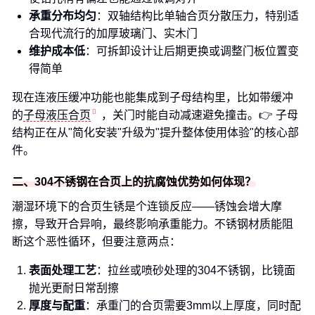
承重分布均匀
：双轴结构比单轴合页分散压力，特别适
合现代流行的加厚玻璃门、实木门
维护成本低
：可拆卸设计让后期更换或调整门板位置变
得简单
现在连液压缓冲功能也能集成到子母结构里，比如带缓冲
的
子母液压合页
，关门时能自动减速避免撞击。👉 子母
结构正在从"简化安装"升级为"提升整体使用体验"的核心部
件。
二、304不锈钢在合页上的抗腐蚀优势如何体现？
潮湿环境下的合页生锈是个连锁反应——锈蚀会增大摩
擦，导致开合异响，最终影响承重能力。不锈钢材质能阻
断这个恶性循环，但要注意两点：
表面处理工艺
：拉丝或喷砂处理的304不锈钢，比镜面
抛光更耐日常刮擦
厚度与配重
：承重门的合页需要3mm以上厚度，同时配