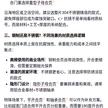
合门重选择
重型子母合页
沿海地区或卫浴空间，建议选整片304不锈钢铸造的款式，
避免焊接部位成为腐蚀突破口。👉 抗锈不是单纯看材质标
号，而是材料+工艺+厚度的系统配合。
三、铜制还是不锈钢？不同场景的材质选择逻辑
材质选择本质上是在抗腐蚀性、承重能力和成本之间找平
衡点：
高频使用的商业场所
：铜制合页自带润滑性，开合更顺
滑，但需要定期抛光保养
潮湿的居家环境
：不锈钢更省心，注意选择带防锈涂层
的款式
隐形门设计
：
隐形子母合页
要兼顾承重和美观，通常
用铝合金基材+不锈钢轴承
特殊场景下，
平开合页
和
轴承合页
可以作为补充方案。
比如超宽门适合用平开合页分担重量，而需要180度开合的