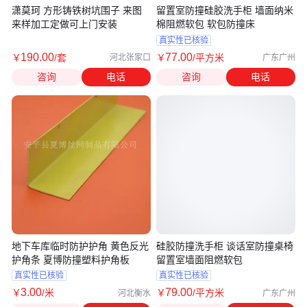
潇莫珂 方形铸铁树坑围子 来图
留置室防撞硅胶洗手柜 墙面纳米
来样加工定做可上门安装
棉阻燃软包 软包防撞床
真实性已核验
190
.00
77
.00
￥
/套
￥
/平方米
河北张家口
广东广州
咨询
电话
咨询
电话
地下车库临时防护护角 黄色反光
硅胶防撞洗手柜 谈话室防撞桌椅
护角条 夏博防撞塑料护角板
留置室墙面阻燃软包
真实性已核验
真实性已核验
3
.00
79
.00
￥
/米
￥
/平方米
河北衡水
广东广州