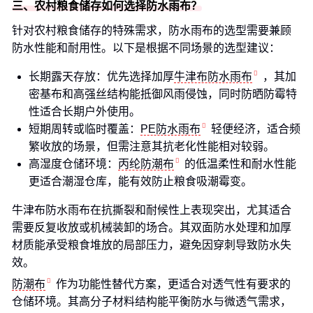
三、农村粮食储存如何选择防水雨布？
针对农村粮食储存的特殊需求，防水雨布的选型需要兼顾
防水性能和耐用性。以下是根据不同场景的选型建议：
长期露天存放：优先选择加厚
牛津布防水雨布
，其加
密基布和高强丝结构能抵御风雨侵蚀，同时防晒防霉特
性适合长期户外使用。
短期周转或临时覆盖：
PE防水雨布
轻便经济，适合频
繁收放的场景，但需注意其抗老化性能相对较弱。
高湿度仓储环境：
丙纶防潮布
的低温柔性和耐水性能
更适合潮湿仓库，能有效防止粮食吸潮霉变。
牛津布防水雨布在抗撕裂和耐候性上表现突出，尤其适合
需要反复收放或机械装卸的场合。其双面防水处理和加厚
材质能承受粮食堆放的局部压力，避免因穿刺导致防水失
效。
防潮布
作为功能性替代方案，更适合对透气性有要求的
仓储环境。其高分子材料结构能平衡防水与微透气需求，