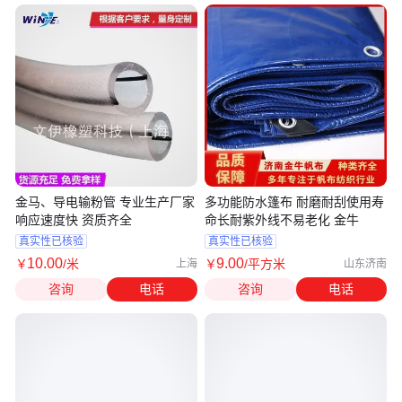
金马、导电输粉管 专业生产厂家
多功能防水篷布 耐磨耐刮使用寿
响应速度快 资质齐全
命长耐紫外线不易老化 金牛
真实性已核验
真实性已核验
10
.00
9
.00
￥
/米
￥
/平方米
上海
山东济南
咨询
电话
咨询
电话