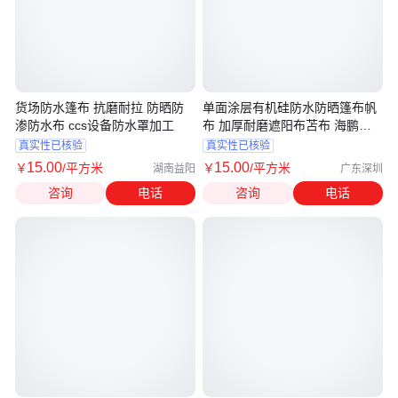
货场防水篷布 抗磨耐拉 防晒防
单面涂层有机硅防水防晒篷布帆
渗防水布 ccs设备防水罩加工
布 加厚耐磨遮阳布苫布 海鹏定
制
真实性已核验
真实性已核验
15
.00
15
.00
￥
/平方米
￥
/平方米
湖南益阳
广东深圳
咨询
电话
咨询
电话