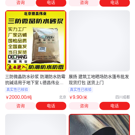
咨询
电话
咨询
电话
三防微晶防水砂浆 防潮防水防霉
展扬 建筑工地晒场防水篷布批发
抗碱适用于地下室 L德昌伟业
现货打包 送货上门
3002A
真实性已核验
真实性已核验
2000
.00
9
.90
￥
/吨
￥
/米
北京
四川成都
咨询
电话
咨询
电话