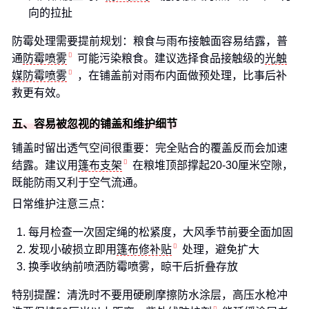
向的拉扯
防霉处理需要提前规划：粮食与雨布接触面容易结露，普
通
防霉喷雾
可能污染粮食。建议选择食品接触级的
光触
媒防霉喷雾
，在铺盖前对雨布内面做预处理，比事后补
救更有效。
五、容易被忽视的铺盖和维护细节
铺盖时留出透气空间很重要：完全贴合的覆盖反而会加速
结露。建议用
篷布支架
在粮堆顶部撑起20-30厘米空隙，
既能防雨又利于空气流通。
日常维护注意三点：
每月检查一次固定绳的松紧度，大风季节前要全面加固
发现小破损立即用
篷布修补贴
处理，避免扩大
换季收纳前喷洒防霉喷雾，晾干后折叠存放
特别提醒：清洗时不要用硬刷摩擦防水涂层，高压水枪冲