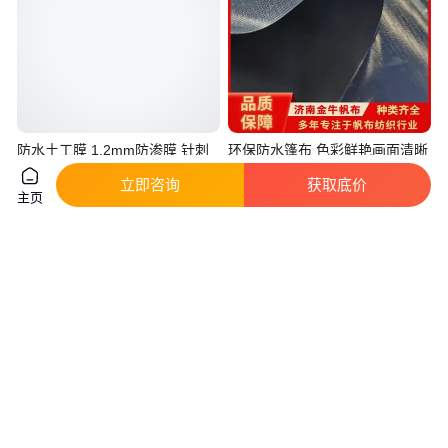
防水土工膜 1.2mm防渗膜 针刺
环保防水篷布 色彩鲜艳画面清晰
无纺土工布隧道防水板
多种厚度可选满足不同需求 金牛
立即咨询
获取底价
真实性已核验
主页
0
.80
9
.00
￥
/平方米
￥
/平方米
山东德州
山东济南
咨询
电话
咨询
电话