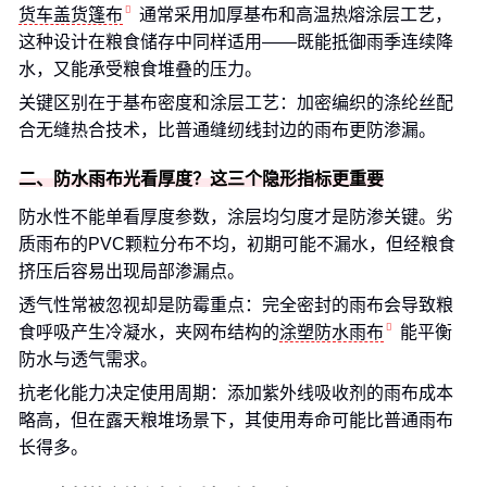
货车盖货篷布
通常采用加厚基布和高温热熔涂层工艺，
这种设计在粮食储存中同样适用——既能抵御雨季连续降
水，又能承受粮食堆叠的压力。
关键区别在于基布密度和涂层工艺：加密编织的涤纶丝配
合无缝热合技术，比普通缝纫线封边的雨布更防渗漏。
二、防水雨布光看厚度？这三个隐形指标更重要
防水性不能单看厚度参数，涂层均匀度才是防渗关键。劣
质雨布的PVC颗粒分布不均，初期可能不漏水，但经粮食
挤压后容易出现局部渗漏点。
透气性常被忽视却是防霉重点：完全密封的雨布会导致粮
食呼吸产生冷凝水，夹网布结构的
涂塑防水雨布
能平衡
防水与透气需求。
抗老化能力决定使用周期：添加紫外线吸收剂的雨布成本
略高，但在露天粮堆场景下，其使用寿命可能比普通雨布
长得多。