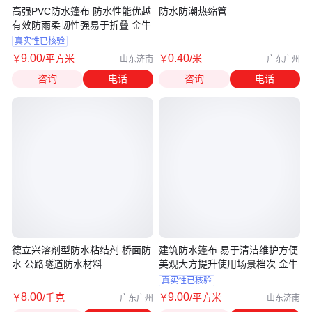
高强PVC防水篷布 防水性能优越
防水防潮热缩管
有效防雨柔韧性强易于折叠 金牛
真实性已核验
9
.00
0
.40
￥
/平方米
￥
/米
山东济南
广东广州
咨询
电话
咨询
电话
德立兴溶剂型防水粘结剂 桥面防
建筑防水篷布 易于清洁维护方便
水 公路隧道防水材料
美观大方提升使用场景档次 金牛
真实性已核验
8
.00
9
.00
￥
/千克
￥
/平方米
广东广州
山东济南