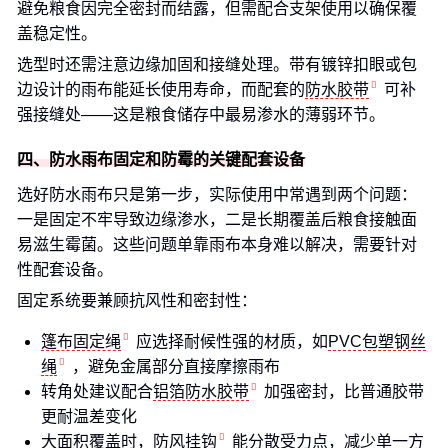
避免粮食因完全密封而结露，但需配合支架使用以确保覆
盖稳定性。
选型时还需注意边缘加固和接缝处理。带有镀锌扣眼或包
边设计的雨布能延长使用寿命，而配套的
防水胶带
可补
强接缝处——这是粮食储存中最易渗水的薄弱环节。
四、防水雨布固定和防霉的关键配套设备
选好防水雨布只是第一步，实际使用中常遇到两个问题：
一是固定不牢导致边缘渗水，二是长期覆盖后粮食接触面
易滋生霉菌。这些问题单靠雨布本身难以解决，需要针对
性配套设备。
固定系统要兼顾抗风性和密封性：
篷布固定绳
应选择耐候性强的材质，如
PVC包塑钢丝
绳
，避免金属部分直接摩擦雨布
转角处建议配合
铝箔防水胶带
加强密封，比普通胶带
更耐温差变化
大面积覆盖时，
防风挂钩
能分散受力点，减少单一方