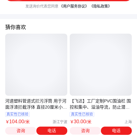
发送询价代表您同意
《用户服务协议》
《隐私政策》
猜你喜欢
河道塑料管道式拦污浮筒 用于河
【飞达】工厂定制PVC围油栏 围
面浮渣拦截浮体 直径20厘米小浮
控和集中、溢油导流，防止潜在
排
溢油
真实性已核验
真实性已核验
104
.00
30
.00
￥
/米
￥
/米
浙江宁波
上海
咨询
电话
咨询
电话