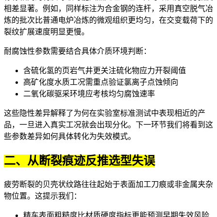
相差显著。例如，同样标注为合金钢的连杆，采用真空脱气冶
炼的批次比普通电炉冶炼的微观组织更均匀，在交变载荷下的
裂纹扩展速度明显更慢。
耐腐蚀性参数需要结合具体介质环境判断：
含硫化氢的页岩气井更关注硫化物应力开裂阈值
高矿化度水质工况需重点验证氯离子点蚀倾向
二氧化碳驱采环境应考核均匀腐蚀速率
这些隐性差异解释了为何在实验室标准测试中表现相近的产
品，一旦进入真实工况就会出现分化。下一环节我们将看到这
些参数差异如何具体转化为失效模式。
二、从断裂痕迹反推选型失误
疲劳断裂的贝壳状纹路往往起始于表面加工刀痕或非金属夹杂
物位置。这提示我们：
精车表面粗糙度比材质硬度指标更能预测早期失效风险