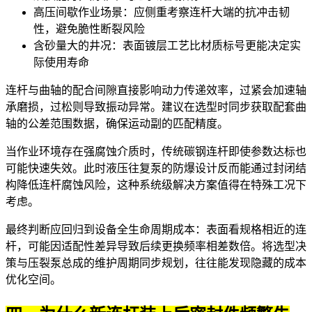
高压间歇作业场景：应侧重考察连杆大端的抗冲击韧
性，避免脆性断裂风险
含砂量大的井况：表面镀层工艺比材质标号更能决定实
际使用寿命
连杆与曲轴的配合间隙直接影响动力传递效率，过紧会加速轴
承磨损，过松则导致振动异常。建议在选型时同步获取配套曲
轴的公差范围数据，确保运动副的匹配精度。
当作业环境存在强腐蚀介质时，传统碳钢连杆即使参数达标也
可能快速失效。此时
液压往复泵
的防爆设计反而能通过封闭结
构降低连杆腐蚀风险，这种系统级解决方案值得在特殊工况下
考虑。
最终判断应回归到设备全生命周期成本：表面看规格相近的连
杆，可能因适配性差异导致后续更换频率相差数倍。将选型决
策与
压裂泵总成
的维护周期同步规划，往往能发现隐藏的成本
优化空间。