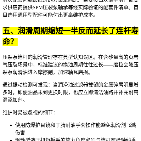
求供应商提供
SPM压裂泵轴承
等经实际验证的配套件清单。盲
目选用通用型配件可能付出更高维护成本。
五、润滑周期缩短一半反而延长了连杆寿
命？
压裂泵连杆的润滑管理存在典型认知误区。在含砂量高的页岩
气压裂场景中，标准建议的换油周期往往过长——磨粒会随
压
裂泵润滑油
进入摩擦副，加速轴瓦磨损。
通过振动检测可发现：当
润滑油过滤器
截留的金属碎屑明显增
多时，即便油品未到更换时限，也应立即清洁油路并补充耐高
温添加剂。
维护时易被忽视的细节：
使用
防爆护目镜
和
丁腈耐油手套
操作能避免润滑剂飞溅
伤害
驱动型
液压扭矩扳手
的施力角度必须与连杆螺栓轴线垂