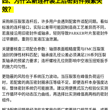
四、为什么新连杆装上后密封件频繁失
效？
采购新压裂泵连杆后，许多用户会遇到配套件适配问题。看似
标准的连杆接口，实际公差带可能因制造商工艺差异而不同，
若直接沿用旧密封件或轴承，轻则导致
PARKER叶片泵密封件
过早磨损，重则引发液压油泄漏。
关键要核查三项配合参数：轴颈表面粗糙度需与
FMC压裂泵
油封
的弹性材料匹配；轴承座孔径公差必须满足
239系列压裂
泵轴承
的预紧力要求；连杆螺栓孔位则影响
中空液压扭矩扳手
的施力均匀性。
更隐蔽的风险在于系统压力波动。当压裂泵在峰值负荷运行
时，若配套的
高压密封圈
承压等级不足，即便连杆本身强度达
标，整体密封系统仍可能崩溃。建议用
便携式压力校验仪
实测
工作循环中的动态压力曲线，再选择比实测峰值高两档的密封
组件。
解决配套问题最经济的方案是向原厂索要接口规范手册，或要