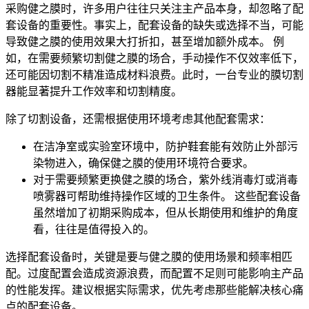
采购健之膜时，许多用户往往只关注主产品本身，却忽略了配
套设备的重要性。事实上，配套设备的缺失或选择不当，可能
导致健之膜的使用效果大打折扣，甚至增加额外成本。 例
如，在需要频繁切割健之膜的场合，手动操作不仅效率低下，
还可能因切割不精准造成材料浪费。此时，一台专业的
膜切割
器
能显著提升工作效率和切割精度。
除了切割设备，还需根据使用环境考虑其他配套需求：
在洁净室或实验室环境中，
防护鞋套
能有效防止外部污
染物进入，确保健之膜的使用环境符合要求。
对于需要频繁更换健之膜的场合，
紫外线消毒灯
或
消毒
喷雾器
可帮助维持操作区域的卫生条件。 这些配套设备
虽然增加了初期采购成本，但从长期使用和维护的角度
看，往往是值得投入的。
选择配套设备时，关键是要与健之膜的使用场景和频率相匹
配。过度配置会造成资源浪费，而配置不足则可能影响主产品
的性能发挥。建议根据实际需求，优先考虑那些能解决核心痛
点的配套设备。