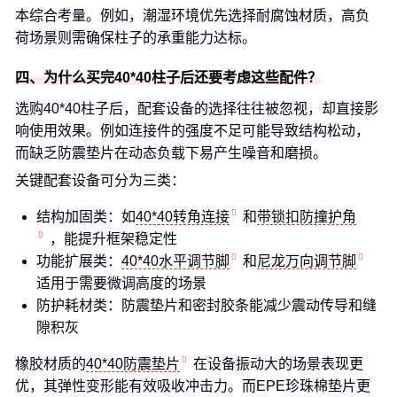
本综合考量。例如，潮湿环境优先选择耐腐蚀材质，高负
荷场景则需确保柱子的承重能力达标。
四、为什么买完40*40柱子后还要考虑这些配件？
选购40*40柱子后，配套设备的选择往往被忽视，却直接影
响使用效果。例如连接件的强度不足可能导致结构松动，
而缺乏防震垫片在动态负载下易产生噪音和磨损。
关键配套设备可分为三类：
结构加固类：如
40*40转角连接
和
带锁扣防撞护角
，能提升框架稳定性
功能扩展类：
40*40水平调节脚
和
尼龙万向调节脚
适用于需要微调高度的场景
防护耗材类：防震垫片和密封胶条能减少震动传导和缝
隙积灰
橡胶材质的
40*40防震垫片
在设备振动大的场景表现更
优，其弹性变形能有效吸收冲击力。而EPE珍珠棉垫片更