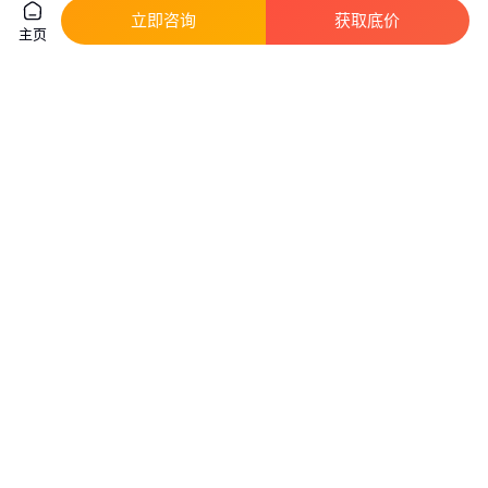
立即咨询
获取底价
主页
解放小三轴冷藏车前四后四 总质
桦甸5线10轴拖挂车14米-15
量25吨可按揭核载14吨多保鲜冷
米-17米不同价格发布
冻
真实性已核验
真实性已核验
19
.78
面议
￥
万
湖北随州
山东济宁
咨询
电话
咨询
电话