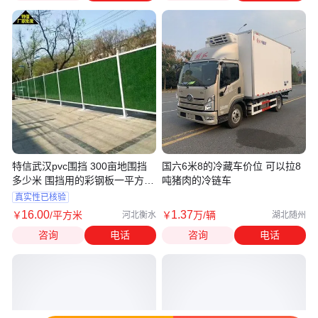
特信武汉pvc围挡 300亩地围挡
国六6米8的冷藏车价位 可以拉8
多少米 围挡用的彩钢板一平方多
吨猪肉的冷链车
少钱
真实性已核验
16
.00
1
.37
￥
/平方米
￥
万
/辆
河北衡水
湖北随州
咨询
电话
咨询
电话