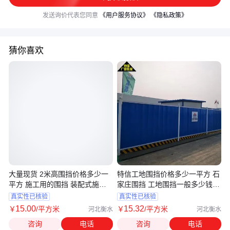
发送询价代表您同意
《用户服务协议》
《隐私政策》
猜你喜欢
大量现货 2米高围挡价格多少一
特信工地围挡价格多少一平方 石
平方 施工用的围挡 装配式施工
家庄围挡 工地围挡一般多少钱一
围挡
米
真实性已核验
真实性已核验
15
.00
15
.32
￥
/平方米
￥
/平方米
河北衡水
河北衡水
咨询
电话
咨询
电话