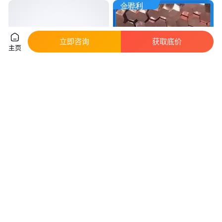
立即咨询
获取底价
主页
供应薄壁H65黄铜管 T2紫铜管
美标C1100 应用于制造导电性良
铜毛细管 铜套切割空心铜管
好的产品 红铜方管 金骅利
真实性已核验
68
.20
56
.50
￥
/千克
￥
/千克
广东东莞
广东深圳
咨询
电话
咨询
电话