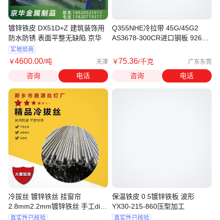
镀锌铁皮 DX51D+Z 建筑装饰用
Q355NHE冷拉带 45G/45G2
防水防锈 表面平整无缺陷 京华
AS3678-300CR进口钢板 9260
60Si2Mn 4024铁皮
实地验商
4600
.00
75
.36
￥
/吨
￥
/千克
天津
广东东莞
咨询
电话
咨询
电话
冷拔丝 镀锌铁丝 挂窗帘
保温铁皮 0.5镀锌铁板 波形
2.8mm2.2mm镀锌铁丝 手工diy
YX30-215-860压型加工
冷拔丝
真实性已核验
真实性已核验