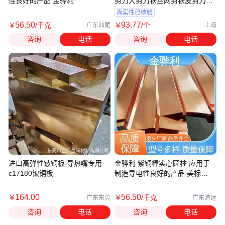
性良好的产品 金骅利
剪刀大剪刀铁丝网剪铁皮剪刀工
业剪 1505-300mm
真实性已核验
56
.50
93
.77
￥
/千克
￥
/个
广东汕尾
上海
咨询
电话
咨询
电话
进口高弹性铍铜板 导热嘴专用
金骅利 紫铜棒实心圆柱 应用于
c17180铍铜板
制造导电性良好的产品 美标
C1100
164
.00
56
.50
￥
￥
/千克
广东东莞
广东清远
咨询
电话
咨询
电话