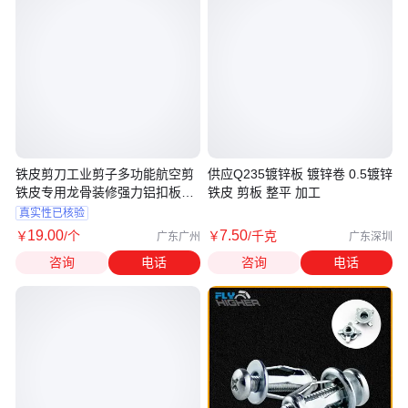
铁皮剪刀工业剪子多功能航空剪
供应Q235镀锌板 镀锌卷 0.5镀锌
铁皮专用龙骨装修强力铝扣板剪
铁皮 剪板 整平 加工
刀
真实性已核验
19
.00
7
.50
￥
/个
￥
/千克
广东广州
广东深圳
咨询
电话
咨询
电话