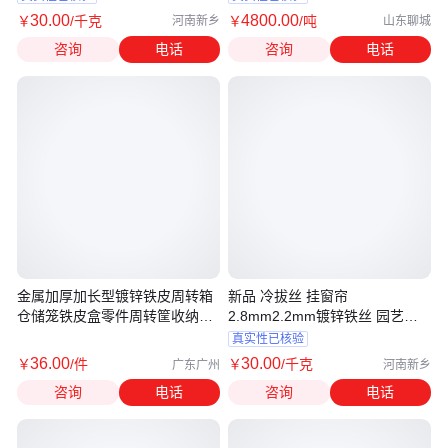
30
.00
4800
.00
￥
/千克
￥
/吨
河南新乡
山东聊城
咨询
电话
咨询
电话
金属加厚加长型镀锌铁皮周转箱
新品 冷拔丝 挂窗帘
仓储笼铁皮盒零件周转筐收纳箱
2.8mm2.2mm镀锌铁丝 园艺造
子
型 冷拔丝
真实性已核验
36
.00
30
.00
￥
/件
￥
/千克
广东广州
河南新乡
咨询
电话
咨询
电话