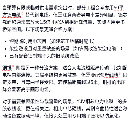
当预算有限或临时供电需求突出时，部分工程会考虑用
50平
方铝电缆
替代铜电缆。但需注意两者导电率差异明显，铝芯
截面积通常需放大1.5倍才能达到相近载流量，实际占用更多
桥架空间。以下场景更适合铝方案：
短期临时用电项目（如建筑工地临时配电）
架空敷设且对重量敏感的场景（如
农网改造架空电缆
）
已有配套铝制端子头的旧系统改造
铜排
则是另一种分流方案，适合大电流短距离传输，比如配
电柜内部连接。其扁平结构更易散热，但需要配套
母线槽
固
定支架，且弯曲半径受限。若传输距离超过5米，铜排的电压
降会显著高于圆形电缆。
对于需要兼顾柔性与载流量的场景，YJV
铜芯电力电缆
的多
股软线设计更值得关注。相比单芯硬线，其耐弯曲特性适合移
动设备或振动环境，但接头处需用专用端子压接以防氧化。