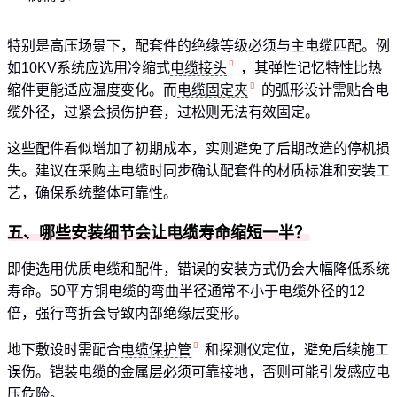
特别是高压场景下，配套件的绝缘等级必须与主电缆匹配。例
如10KV系统应选用冷缩式
电缆接头
，其弹性记忆特性比热
缩件更能适应温度变化。而
电缆固定夹
的弧形设计需贴合电
缆外径，过紧会损伤护套，过松则无法有效固定。
这些配件看似增加了初期成本，实则避免了后期改造的停机损
失。建议在采购主电缆时同步确认配套件的材质标准和安装工
艺，确保系统整体可靠性。
五、哪些安装细节会让电缆寿命缩短一半？
即使选用优质电缆和配件，错误的安装方式仍会大幅降低系统
寿命。50平方铜电缆的弯曲半径通常不小于电缆外径的12
倍，强行弯折会导致内部绝缘层变形。
地下敷设时需配合
电缆保护管
和探测仪定位，避免后续施工
误伤。铠装电缆的金属层必须可靠接地，否则可能引发感应电
压危险。