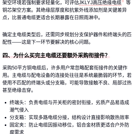
架空环境若强制要求轻量化，可评估
JKLYJ高压绝缘电缆
等
铜芯架空方案。其绝缘层厚度和抗紫外线添加剂是关键差异
点，比普通电缆更适合长期暴露在日照雨淋中。
确定主电缆类型后，还需同步规划分支保护器件和终端头的匹
配性——这是下一环节要解决的核心问题。
四、为什么买完主电缆还要额外采购衔接件？
采购50平方铜电缆后，许多用户常忽略配套衔接件的关键作
用。主电缆与配电设备的连接处往往是系统最脆弱的环节，若
使用不匹配的终端头或分支箱，可能导致接触不良、局部过热
甚至绝缘击穿。
终端头：负责电缆与开关柜的密封衔接，劣质产品易造成
潮气侵入
分支箱：实现多路电缆分接，结构设计直接影响散热效率
固定夹：防止电缆因振动移位，铝合金材质更适合户外防
腐需求