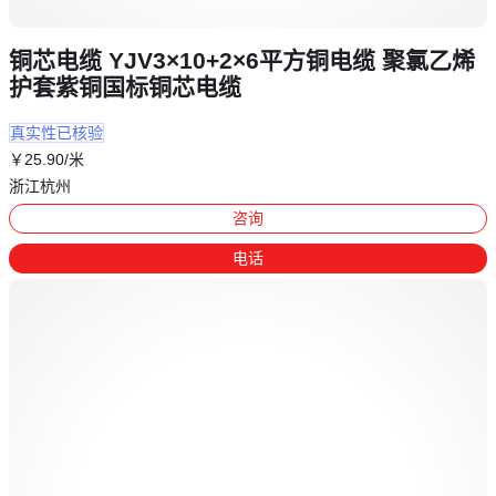
铜芯电缆 YJV3×10+2×6平方铜电缆 聚氯乙烯
护套紫铜国标铜芯电缆
真实性已核验
￥
25
.90
/米
浙江杭州
咨询
电话