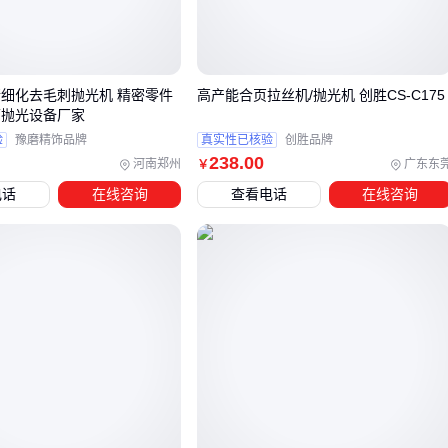
磨头压力调节系统：分段压力控制能力决定复杂曲面的抛光
均匀性
工件夹持机构：自适应夹具能减少连杆变形导致的尺寸偏差
磨料输送装置：持续稳定的磨料供给影响表面粗糙度一致性
精细化去毛刺抛光机 精密零件
高产能合页拉丝机/抛光机 创胜CS-C175
面抛光设备厂家
这些机械系统的匹配度往往在采购时容易被忽略，但会直接关
验
豫磨精饰品牌
真实性已核验
创胜品牌
系到后期是否需要频繁返工或设备改造。
238
.00
河南郑州
广东东
￥
电话
在线咨询
查看电话
在线咨询
三、哪些场景下可以省去专用连杆抛光机的采购？
当连杆抛光需求属于低频次或低精度要求时，可优先评估替代
方案的可行性。
对于简单去毛刺需求：
金属去毛刺机
或
工业级砂带机
配
合专用夹具即可满足，尤其适合维修车间等非连续作业场景
针对小批量多规格生产：
手推式砂带机
或
双头砂带机
通
过更换
砂带
粒度能兼顾不同阶段的粗精抛光
若已有
振动抛光机
等通用设备：通过定制工装和调整介质