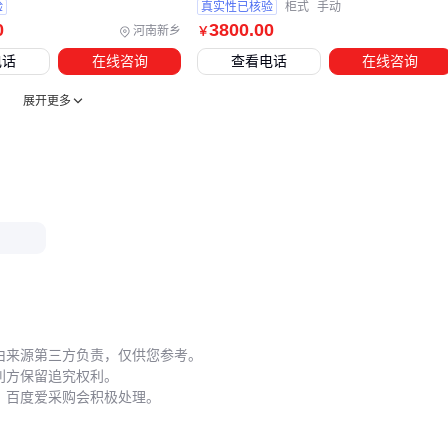
验
真实性已核验
柜式
手动
单位时间磨损率（直接影响更换周期和停机成本）
0
3800
.00
河南新乡
￥
定制化耗材虽单价较高，但能减少因规格不匹配导致的异常磨
电话
在线咨询
查看电话
在线咨询
损。例如采用热熔接头的大菱型格抛光机带，相比通用型号更
展开更多
能保持传动稳定性，从而延长砂带等配套耗材的使用寿命。这
种隐性成本节约在连续作业场景中尤为明显。
五、维护盲区如何缩短设备寿命？
连杆抛光机的机械结构对维护极为敏感。传动系统积尘、润滑
不足等问题若未及时处理，可能引发主轴偏摆等不可逆损伤。
而这类问题往往在保修期后才集中爆发，导致用户面临高额维
修或置换成本。
日常维护中常被忽视的关键点包括：
由来源第三方负责，仅供您参考。
利方保留追究权利。
抛光轮动平衡校正（影响轴承寿命）
，百度爱采购会积极处理。
导轨防锈处理（潮湿环境需使用专用
防锈油
）