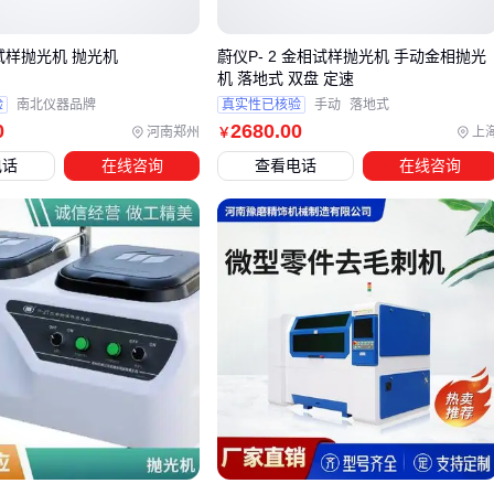
组合，可能覆盖部分连杆抛光工艺
P-2型金相试样抛光机 抛光机
蔚仪P- 2 金相试样抛光机 手动金相抛光
但专用
凸轮轴抛光机
在连续生产中仍不可替代，其优势主要
机 落地式 双盘 定速
体现在：
验
南北仪器品牌
真实性已核验
手动
落地式
0
2680
.00
河南郑州
上
￥
同步抛光多个连杆轴颈的机构设计，避免人工翻面导致的精
电话
在线咨询
查看电话
在线咨询
度波动
内置的冷却系统能更好控制热处理变形，这对淬火工艺后的
连杆尤为关键
针对异形连杆的仿形抛光模块，普通设备难以实现稳定接触
压力
决策时需要重点验证替代方案的真实效率损耗。例如用
砂带机
处理一批连杆的时间可能是专用设备的3-5倍，这种时间成本
在批量生产中会显著摊薄设备价差。
最终判断应回到工艺路线：若生产流程中已有精密磨床完成主
要尺寸加工，后续抛光只需处理微量余量，那么简化设备配置