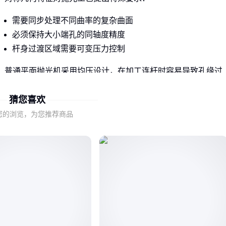
需要同步处理不同曲率的复杂曲面
必须保持大小端孔的同轴度精度
杆身过渡区域需要可变压力控制
普通平面抛光机采用均压设计，在加工连杆时容易导致孔缘过
抛而杆身抛光不足。这种工艺适配性差异正是采购时需要重点
猜您喜欢
验证的维度。
您的浏览，为您推荐商品
当加工精度要求较高时，
连杆去毛刺机
等替代方案可能因工
艺原理不同导致关键面达不到设计要求，这也是专用设备不可
替代的核心价值。
二、哪些机械结构差异会直接影响抛光效果？
看似相同的连杆抛光机，在以下关键结构设计上的差异会显著
影响最终加工质量：