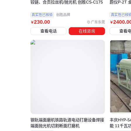
铰链、合页拉丝机/抛光机 创胜CS-C175
蔚仪P-2T
真实性已核验
创胜品牌
真实性已核
230
.00
2400
.0
广东东莞
￥
￥
查看电话
在线咨询
查看
钢轨端面磨机铁路轨道电动打磨设备焊接
丰庆HYP-
端面抛光机切割断面打磨机
能 11千瓦