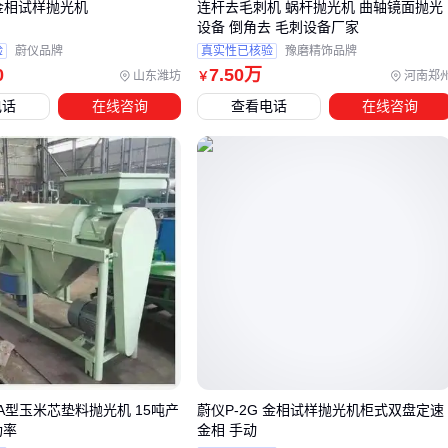
 金相试样抛光机
连杆去毛刺机 蜗杆抛光机 曲轴镜面抛光
可能更经济。反之，若抛光工序需要承担尺寸修正职能，就必
设备 倒角去 毛刺设备厂家
须坚持专用设备方案。
验
蔚仪品牌
真实性已核验
豫磨精饰品牌
0
7
.50
万
山东潍坊
河南郑
￥
四、耗材适配成本：为什么主机价格只是开始？
电话
在线咨询
查看电话
在线咨询
采购连杆抛光机时，许多用户容易陷入只看主机参数的误区。
实际上，砂带、
抛光轮
等耗材的适配性和持续投入，往往在
长期使用中产生更大成本差异。不同材质的耗材不仅影响抛光
效果，还直接关系到设备运行稳定性和更换频率。 以常见的
氧
化铝悬浮抛光液
为例，其与
金属镜面抛光轮
的配合效果，
会显著影响连杆表面的光洁度一致性。若为节省初期成本选择
低适配性耗材，可能导致抛光不均匀、返工率上升等问题。
判断耗材适配性需重点关注三个维度：
与主设备传动结构的匹配度（如
抛光机皮带
的齿形和厚
度）
5A型玉米芯垫料抛光机 15吨产
蔚仪P-2G 金相试样抛光机柜式双盘定速
功率
金相 手动
对连杆材质的针对性（如
铜抛光液
对铜合金的兼容性）