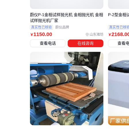
蔚仪P-1金相试样抛光机 金相抛光机 金相
试样抛光机厂家
真实性已核验
蔚仪品牌
真实性已核
1150
.00
2168
.0
山东潍坊
￥
￥
查看电话
在线咨询
查看