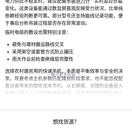
电力供应不稳定时，建议配备
吊装测力计
实时监控负载
变化。这类设备能通过数显屏直观反映受力状况，比单纯
依赖经验判断更可靠。部分型号还支持曲线记录功能，便
于事后分析吊装过程是否存在异常波动。
临时电缆的敷设也需特别注意：
避免与建材搬运路线交叉
采用架空或套管方式防止碾压
雨天作业前检查绝缘层完整性
选择农村建房用的快速吊机，本质是平衡效率与安全的决
展开更多内容

策。既要考虑主机参数匹配建房阶段需求，也不能忽视配
套设备带来的隐性成本节约。从长期看，合理的设备投入
会通过减少人工干预和事故风险，实现更可控的整体施工
成本。
想找货源？