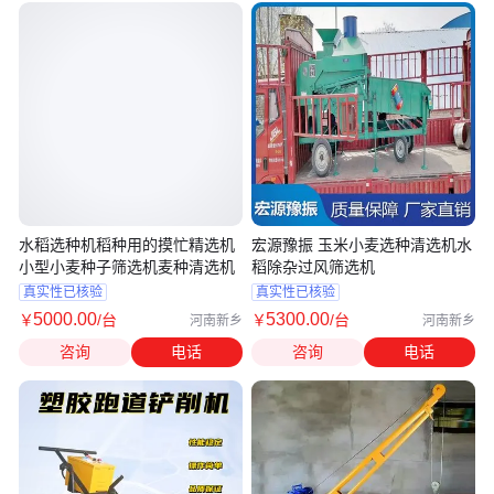
水稻选种机稻种用的摸忙精选机
宏源豫振 玉米小麦选种清选机水
小型小麦种子筛选机麦种清选机
稻除杂过风筛选机
真实性已核验
真实性已核验
5000
.00
5300
.00
￥
/台
￥
/台
河南新乡
河南新乡
咨询
电话
咨询
电话