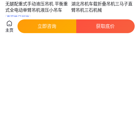
无腿配重式手动液压吊机 平衡重
湖北吊机车载折叠吊机三马子直
式全电动单臂吊机液压小吊车
臂吊机三石机械
真实性已核验
6800
.00
2
.70
￥
/台
￥
万
/辆
河南郑州
山东济宁
立即咨询
获取底价
主页
咨询
电话
咨询
电话
阿茨勒 柜式七氟丙烷灭火装置
箱式七氟丙烷灭火装置新型灭火
质量保证3C证件齐全
器箱提供3C检验报告
真实性已核验
2200
.00
2896
.00
￥
/套
￥
/套
上海
四川雅安