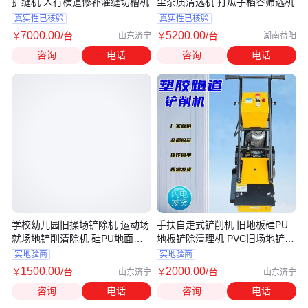
扩缝机 人行横道修补灌缝切槽机
尘杂质清选机 打瓜子稻谷筛选机
真实性已核验
真实性已核验
7000
.00
5200
.00
￥
/台
￥
/台
山东济宁
湖南益阳
咨询
电话
咨询
电话
学校幼儿园旧操场铲除机 运动场
手扶自走式铲削机 旧地板硅PU
就场地铲削清除机 硅PU地面清
地板铲除清理机 PVC旧场地铲地
理机
清除机
实地验商
实地验商
1500
.00
2000
.00
￥
/台
￥
/台
山东济宁
山东济宁
咨询
电话
咨询
电话