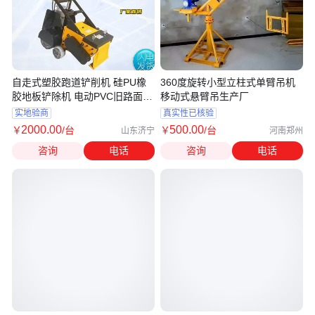
自走式塑胶跑道铲削机 硅PU橡
360度旋转小型立柱式单臂吊机
胶地板铲除机 电动PVC旧路面铲
移动式悬臂吊生产厂
地机
实地验商
真实性已核验
2000
.00
500
.00
￥
/台
￥
/台
山东济宁
河南郑州
咨询
电话
咨询
电话