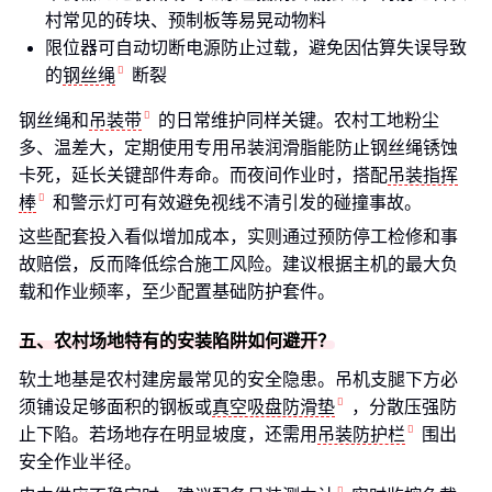
村常见的砖块、预制板等易晃动物料
限位器可自动切断电源防止过载，避免因估算失误导致
的
钢丝绳
断裂
钢丝绳和
吊装带
的日常维护同样关键。农村工地粉尘
多、温差大，定期使用专用吊装润滑脂能防止钢丝绳锈蚀
卡死，延长关键部件寿命。而夜间作业时，搭配
吊装指挥
棒
和警示灯可有效避免视线不清引发的碰撞事故。
这些配套投入看似增加成本，实则通过预防停工检修和事
故赔偿，反而降低综合施工风险。建议根据主机的最大负
载和作业频率，至少配置基础防护套件。
五、农村场地特有的安装陷阱如何避开？
软土地基是农村建房最常见的安全隐患。吊机支腿下方必
须铺设足够面积的钢板或
真空吸盘防滑垫
，分散压强防
止下陷。若场地存在明显坡度，还需用
吊装防护栏
围出
安全作业半径。