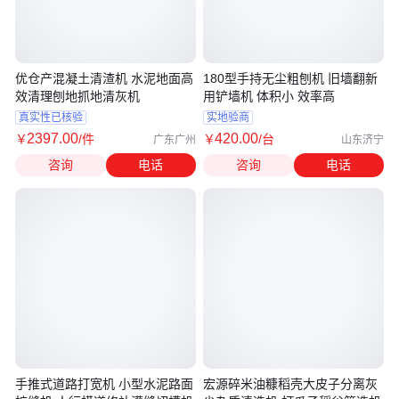
优仓产混凝土清渣机 水泥地面高
180型手持无尘粗刨机 旧墙翻新
效清理刨地抓地清灰机
用铲墙机 体积小 效率高
真实性已核验
实地验商
2397
.00
420
.00
￥
/件
￥
/台
广东广州
山东济宁
咨询
电话
咨询
电话
手推式道路打宽机 小型水泥路面
宏源碎米油糠稻壳大皮子分离灰