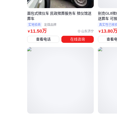
面包式殡仪车 民政殡葬服务车 殡仪馆送
别克GL8
葬车
送葬车 可按
实地验商
龙煤品牌
真实性已核
11
.50
万
13
.80
山东济宁
￥
￥
查看电话
在线咨询
查看