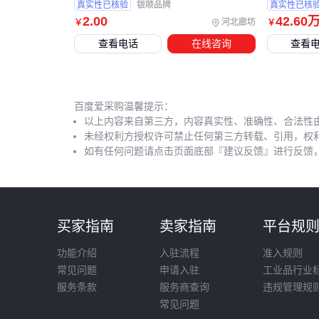
真实性已核验
银顺品牌
真实性已核
2
.00
42
.60
河北廊坊
￥
￥
查看电话
在线咨询
查看
百度爱采购温馨提示：
以上内容来自第三方，内容真实性、准确性、合法性
未经权利方授权许可禁止任何第三方转载、引用，权
如有任何问题请点击页面底部『建议反馈』进行反馈
买家指南
卖家指南
平台规
功能介绍
入驻流程
准入规则
常见问题
申请入驻
工业品行业
服务条款
服务商查询
违规管理规
常见问题