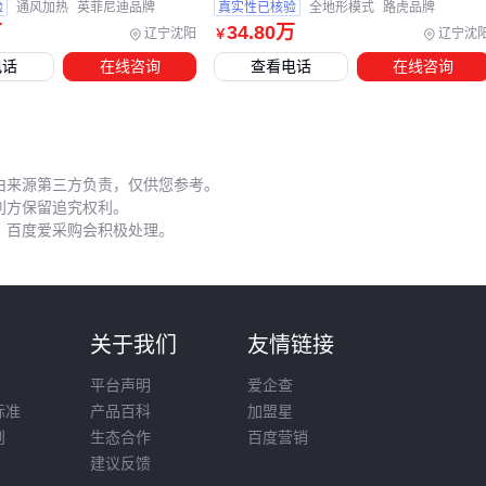
验
通风加热
英菲尼迪品牌
真实性已核验
全地形模式
路虎品牌
殡仪车专用空调
需要独立于驾驶舱的循环系统
万
34
.80
万
辽宁沈阳
辽宁沈
￥
冬季应加装暖风除霜装置
电话
在线咨询
查看电话
在线咨询
一次性耗材如
加厚尸体处理袋
和防腐药剂也需要提前规划采
购量，避免临时缺货影响服务。
⚡ 核心结论：配套预算应占主车款的15%-20%，重点保障消毒
由来源第三方负责，仅供您参考。
和温控系统。
利方保留追究权利。
，百度爱采购会积极处理。
五、殡仪馆车日常使用中的5个关键维护点
延长设备使用寿命需要注意这些细节：
则
关于我们
友情链接
冷藏系统维护
每月检查制冷剂压力
平台声明
爱企查
标准
产品百科
加盟星
每季度清理冷凝器翅片
则
生态合作
百度营销
密封件保养
建议反馈