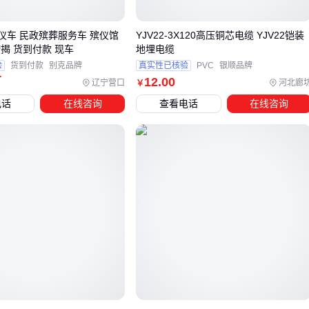
集成式冰棺适合固定路线短途运输
殡仪车 民政殡葬服务车 殡仪馆
YJV22-3X120高压铜芯电缆 YJV22铠装
分体式
移动太平间
更适合需要长时间遗体保存的场合
揭 货到付款 现车
地埋电缆
极端气候地区建议选择带备用电源的双制冷系统
验
货到付款
别克品牌
真实性已核验
PVC
银顺品牌
万
12
.00
车辆承载能力
辽宁营口
河北廊
￥
电话
在线咨询
查看电话
在线咨询
单具遗体运输选5-8座车型即可
需要同时运送棺木等物品时，载质量需超过3吨
功能扩展性
带滑轨设计的车型更方便遗体转运
可拆卸座椅能灵活调整空间布局
特殊需求配置
传染病防控需标配负压系统
多宗教服务场所建议选择中性内饰
对于需要长期保存遗体的机构，也可以考虑独立的
遗体冷藏柜