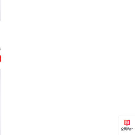
定
全网询价