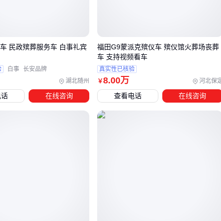
的低温启动性能，而南方用户则需要强化制冷系统的抗高温能
力。主要影响因素包括：
气候条件
：温差超过30℃的地区应考虑双温区
遗体运输车
仪车 民政殡葬服务车 白事礼宾
福田G9蒙派克殡仪车 殡仪馆火葬场丧葬
道路状况
：山区需要更高底盘通过性，城区则追求紧凑车身
车 支持视频看车
验
白事
长安品牌
真实性已核验
民俗习惯
：部分地区要求配备可开合观瞻窗的
电动殡仪车
8
.00
万
湖北随州
河北保
￥
值得注意的是，部分城市已开始试点新能源殡仪车，这类车型
电话
在线咨询
查看电话
在线咨询
在噪音控制和排放方面表现突出，但续航能力仍需根据运输半
径谨慎评估。
⚡ 核心结论：跨区域服务商建议选择轴距3米以上的长轴车型，
兼顾道路适应性与内部空间。
三、从冰棺配置到车辆尺寸的完整选型逻辑
选型时需要系统考虑四个关键维度：
冷藏系统类型