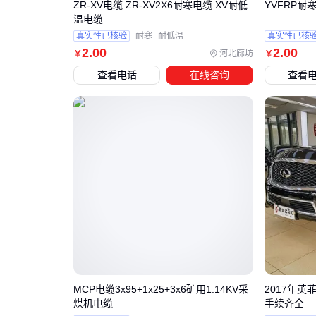
ZR-XV电缆 ZR-XV2X6耐寒电缆 XV耐低
YVFRP耐
温电缆
真实性已核验
耐寒
耐低温
真实性已核
2
.00
2
.00
河北廊坊
￥
￥
查看电话
在线咨询
查看
MCP电缆3x95+1x25+3x6矿用1.14KV采
2017年英
煤机电缆
手续齐全