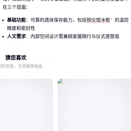
在三个层面：
基础功能
：可靠的遗体保存能力，包括
殡仪馆冰棺
的温控
精度和密封性
人文需求
：内部空间设计需兼顾家属随行与仪式感营造
合规要求
：符合民政部门对
民政殡仪馆灵车
的排放标准与
改装规范
猜您喜欢
这类车型通常会在尾部配置专业冷藏单元，不锈钢材质既便于
您的浏览，为您推荐商品
消毒又能防止异味渗透。部分高端型号还会增加独立送风系
统，实现遗体存放区与乘员区的空气隔离。
⚡ 核心结论：选购时建议优先关注冷藏单元的持续制冷能力，
而非单纯看车辆外观尺寸。
二、为什么不同地区对殡仪馆车要求不同
地域差异直接影响殡仪馆车的选型逻辑。北方地区更看重车辆