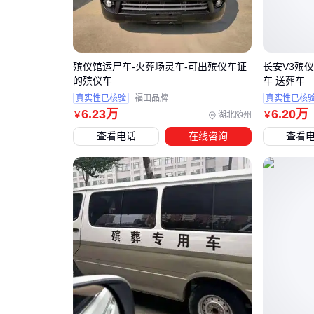
殡仪馆运尸车-火葬场灵车-可出殡仪车证
长安V3殡
的殡仪车
车 送葬车
真实性已核验
福田品牌
真实性已核
6
.23
万
6
.20
万
湖北随州
￥
￥
查看电话
在线咨询
查看