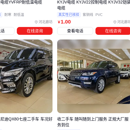
作为补充方案。这类设备通常采用医用级不锈钢内胆，温度
寒电缆YVFRP耐低温电缆
KYJV电缆 KYJV22控制电缆 KYJV32铠
电缆
调节范围更宽。
验
耐寒
耐低温
真实性已核验
紫铜线
PVC
⚡ 核心结论：先明确单日最大运输量和服务半径，再倒推所需
1
.00
河北廊坊
河北廊
￥
车辆配置。
电话
在线咨询
查看电话
在线咨询
四、容易被忽视的殡仪车配套系统
采购主体车辆后，这些配套设备直接影响使用体验：
消毒系统
车载式
殡仪车消毒设备
应具备雾化和紫外线双重模式
每周至少需要深度消毒一次运输舱
转运辅助
带防滑纹路的
遗体接运担架
能减少搬运风险
建议配备3种以上长度的固定带
菲尼迪QX80七座二手车 车况好
收二手车 随叫随到上门服务 正规大厂服
务到位
环境控制