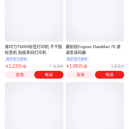
普印力T6000标签打印机 不干胶
康耐视Cognex DataMan 70 紧
标签机 贴纸条码打印机
凑型读码器
真实性已核验
真实性已核验
1
.23
1
.00
￥
万
/台
￥
万
/台
广东深圳
江苏苏州
咨询
电话
咨询
电话