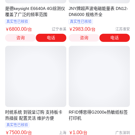
是德keysight E6640A 4G综测仪
JNY牌超声波电磁能量表 DN12-
覆盖了广泛的频率范围
DN6000 规格齐全
真实性已核验
真实性已核验
6800
.00
2983
.00
￥
/台
￥
/台
辽宁本溪
江苏淮安
咨询
电话
咨询
电话
时统系统 到锐呈订购 支持板卡
RFID博思得G2000e热敏纸标签
热插拔 配置灵活 维护方便
打印机
真实性已核验
7500
.00
1
.00
￥
/台
￥
/台
上海
广东深圳