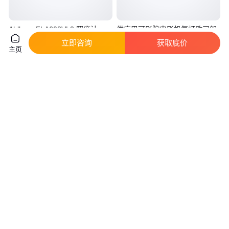
Ahlborn FLA603VL2 照度计
供应巴可影院电影机氙灯欧司朗
6000W DHP适用于DP2K-32B
立即咨询
获取底价
主页
真实性已核验
真实性已核验
1
.65
6200
.00
￥
万
￥
/只
山东枣庄
湖北武汉
咨询
电话
咨询
电话
全新原装数字放映机氙灯
供应巴可电影院放映机氙灯DXL-
CHRISTIE科视CDXL-60CP2220
22BAF适用于DP2K-23B
真实性已核验
真实性已核验