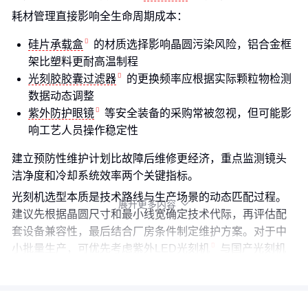
耗材管理直接影响全生命周期成本：
硅片承载盒
的材质选择影响晶圆污染风险，铝合金框
架比塑料更耐高温制程
光刻胶胶囊过滤器
的更换频率应根据实际颗粒物检测
数据动态调整
紫外防护眼镜
等安全装备的采购常被忽视，但可能影
响工艺人员操作稳定性
建立预防性维护计划比故障后维修更经济，重点监测镜头
洁净度和冷却系统效率两个关键指标。
光刻机选型本质是技术路线与生产场景的动态匹配过程。
展开更多内容

建议先根据晶圆尺寸和最小线宽确定技术代际，再评估配
套设备兼容性，最后结合厂房条件制定维护方案。对于中
小批量生产，可优先考虑
紫外LED光刻机
与
国产光刻机
光源
的组合方案。