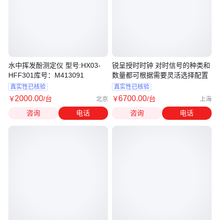
水中挥发酚测定仪 型号:HX03-
锐呈授时时钟 对时信号的种类和
HFF301库号：M413091
数量都可根据需要灵活选择配置
真实性已核验
真实性已核验
2000
.00
6700
.00
￥
/台
￥
/台
北京
上海
咨询
电话
咨询
电话