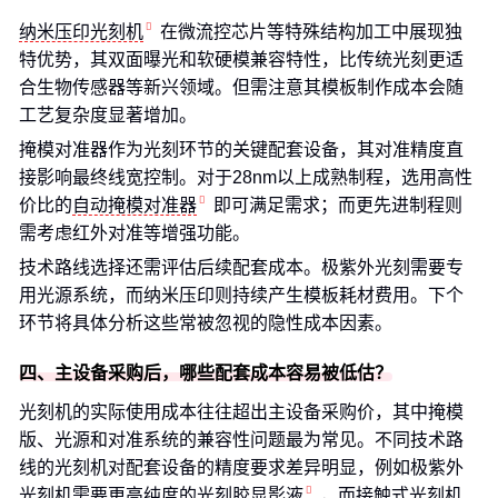
纳米压印光刻机
在微流控芯片等特殊结构加工中展现独
特优势，其双面曝光和软硬模兼容特性，比传统光刻更适
合生物传感器等新兴领域。但需注意其模板制作成本会随
工艺复杂度显著增加。
掩模对准器作为光刻环节的关键配套设备，其对准精度直
接影响最终线宽控制。对于28nm以上成熟制程，选用高性
价比的
自动掩模对准器
即可满足需求；而更先进制程则
需考虑红外对准等增强功能。
技术路线选择还需评估后续配套成本。极紫外光刻需要专
用光源系统，而纳米压印则持续产生模板耗材费用。下个
环节将具体分析这些常被忽视的隐性成本因素。
四、主设备采购后，哪些配套成本容易被低估？
光刻机的实际使用成本往往超出主设备采购价，其中掩模
版、光源和对准系统的兼容性问题最为常见。不同技术路
线的光刻机对配套设备的精度要求差异明显，例如极紫外
光刻机需要更高纯度的
光刻胶显影液
，而接触式光刻机