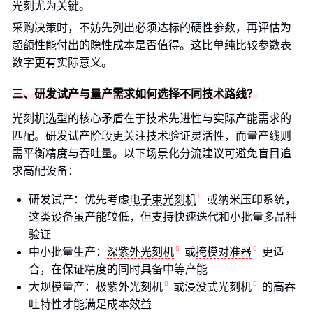
光刻尤为关键。
采购决策时，不妨先列出必须达标的硬性参数，再评估为
超额性能付出的隐性成本是否值得。这比单纯比较参数表
数字更有实际意义。
三、研发试产与量产需求如何选择不同技术路线？
光刻机选型的核心矛盾在于技术先进性与实际产能需求的
匹配。研发试产阶段更关注技术验证灵活性，而量产线则
需平衡精度与吞吐量。以下场景化分流建议可避免盲目追
求高配设备：
研发试产：优先考虑
电子束光刻机
或纳米压印系统，
这类设备虽产能较低，但支持快速迭代和小批量多品种
验证
中小批量生产：
深紫外光刻机
或
掩模对准器
更适
合，在保证精度的同时具备中等产能
大规模量产：
极紫外光刻机
或
浸没式光刻机
的高吞
吐特性才能满足成本效益