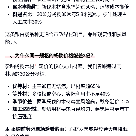
含水率陷阱
：新伐木材含水率超过50%，运输成本翻倍
树冠占比
：30公分杨树通常有5-8米冠幅，枝叶处理占
人工成本30%
这类银白杨品种更适合市政绿化项目，兼顾观赏性和抗风
能力。
二、为什么同一规格的杨树价格能差3倍？
影响
杨树木材
定价的核心是出材率。我们曾跟踪过同一
林场的30公分杨树：
优等材
：主干通直无结疤，出材率超65%
等外材
：多枝杈或空心，实际利用率不足40%
季节价差
：雨季采伐的木材霉变风险高，秋冬溢价15%
加工适配性
：旋切用材要求直径均匀，建筑用材更看重
抗压强度
⚠️ 采购前务必现场验看截面
：心材发黑或裂纹会大幅降低