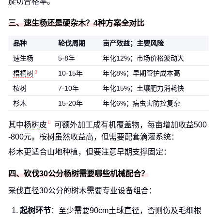
旋切合格率。
三、速生杨还是硬杂木？4种方案全对比
品种
轮伐周期
亩产效益；主要风险
速生杨
5-8年
年化12%；市场价格波动大
梧桐树
10-15年
年化8%；早期管护成本高
桉树
7-10年
年化15%；土壤肥力消耗快
杉木
15-20年
年化6%；病虫害防控复杂
其中
杨树皮
可额外加工成有机覆盖物，每亩增加收益500
-800元。桉树虽然收益高，但需要配套滴灌系统：
杉木更适合山地种植，但要注意早期支撑固定：
四、砍伐30公分杨树需要哪些机械配合？
采伐直径30公分的树木需要专业设备组合：
起树环节
：至少需要90cm土球直径，否则伤及毛细根