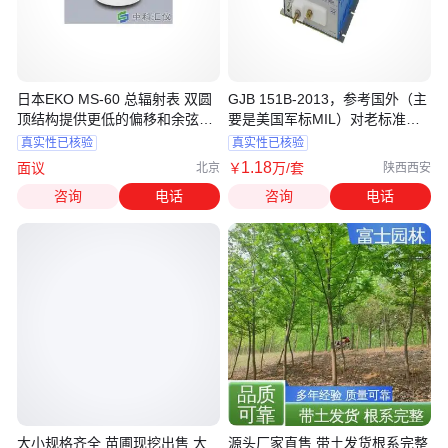
日本EKO MS-60 总辐射表 双圆
GJB 151B-2013，参考国外（主
顶结构提供更低的偏移和余弦误
要是美国军标MIL）对老标准作
差
了修订
真实性已核验
真实性已核验
1
.18
面议
￥
万
/套
北京
陕西西安
咨询
电话
咨询
电话
大小规格齐全 苗圃现挖出售 大
源头厂家直售 带土发货根系完整