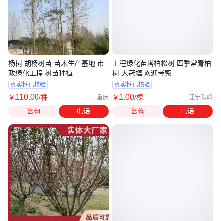
杨树 胡杨树苗 苗木生产基地 市
工程绿化苗塔柏松树 四季常青柏
政绿化工程 树苗种植
树 大冠幅 欢迎考察
真实性已核验
真实性已核验
110
.00
1
.00
￥
/株
￥
/棵
重庆
辽宁铁岭
咨询
电话
咨询
电话