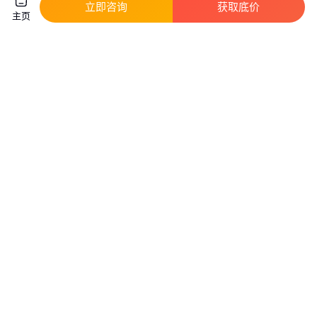
立即咨询
获取底价
咨询
电话
咨询
电话
主页
鹰潭马尼拉草皮 庭院绿化带泥土
宜春带土草坪 马尼拉 江河堤坝
草 工业园区绿化天然草坪
园林草坪
真实性已核验
真实性已核验
6
.00
6
.50
￥
/平方米
￥
/平方米
江西鹰潭
江西宜春
咨询
电话
咨询
电话