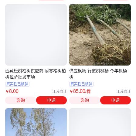
西藏松树柏树供应商 耐寒松树柏
供应枫杨 行道树枫杨 今年枫杨
树拉萨批发市场
树
真实性已核验
真实性已核验
8
.00
85
.00
￥
￥
/棵
江苏宿迁
江苏宿迁
咨询
电话
咨询
电话