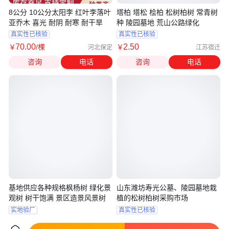
8公分 10公分太阳李 红叶李落叶
塔柏 塔松 桧柏 松树柏树 常青树
亚乔木 喜光 耐阴 耐寒 耐干旱
种 陵园墓地 荒山公路绿化
真实性已核验
真实性已核验
70
.00
2
.50
￥
/棵
￥
河北保定
江苏宿迁
咨询
电话
咨询
电话
基地供应各种规格枫杨树 绿化景
山东潍坊寿光公墓、陵园墓地栽
观树 树干饱满 景区造景风景树
植的松树柏树采购市场
实地验厂
真实性已核验
116
.00
3
.00
￥
/棵
￥
/件
江苏宿迁
江苏宿迁