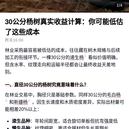
1/4
30公分杨树真实收益计算：你可能低估
了这些成本
昨天16:00
林业采购最容易被低估的成本，往往藏在树木规格与后续
加工的衔接环节。一棵30公分的
速生杨
看似价值明确，
但含水率、纹理走向和运输半径都会让最终收益天差地
别。
一、直径30公分的杨树究竟意味着什么？
在林业交易中，胸径只是基础参数。同样30公分的
毛白杨
和
新疆杨
，因生长速度和木质密度差异，实际出材量可
能相差20%以上：
速生品种
：年轮间距宽，适合旋切单板但抗弯强度低
慢生品种
：纹理细密，更适合锯材但生长周期长