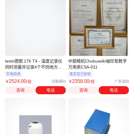
testo德图 176 T4 - 温度记录仪
中部精机Chubuseiki袖珍型数字
同时测量并记录4个不同地方的
万用表CSA-011
温度值
实地验商
真实性已核验
2524
.00
2358
.00
￥
/台
￥
/台
河南郑州
广东深圳
咨询
电话
咨询
电话