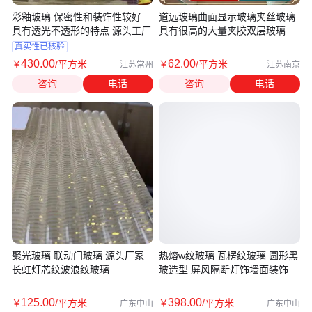
彩釉玻璃 保密性和装饰性较好
道远玻璃曲面显示玻璃夹丝玻璃
具有透光不透形的特点 源头工厂
具有很高的大量夹胶双层玻璃
真实性已核验
430
.00
62
.00
￥
/平方米
￥
/平方米
江苏常州
江苏南京
咨询
电话
咨询
电话
聚光玻璃 联动门玻璃 源头厂家
热熔w纹玻璃 瓦楞纹玻璃 圆形黑
长虹灯芯纹波浪纹玻璃
玻造型 屏风隔断灯饰墙面装饰
125
.00
398
.00
￥
/平方米
￥
/平方米
广东中山
广东中山