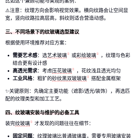
比如这个兼顾功能与美观的案例：
⚠️注意：纹理方向会影响视觉效果。横向纹路会让空间显
宽，竖向纹路拉高层高，斜纹则适合营造动感。
三、不同场景下的纹玻璃选型建议
根据使用环境推荐对应方案：
需要艺术感
：选
艺术玻璃
或
彩绘玻璃
，纹理与色彩
结合更有设计感
高透光需求
：考虑
压花玻璃
，花纹浅且透光均匀
工业风格
：粗犷的
砂纹黑双玻玻璃
搭配金属框架
✨关键原则：先确定主要功能（遮影/透光/装饰），再选匹
配的纹理类型和加工工艺。
四、纹玻璃安装与维护的必备工具
装完
纹玻璃
才发现的问题往往在细节：
固定问题
：纹理玻璃比普通玻璃重，需要专用
玻璃安装