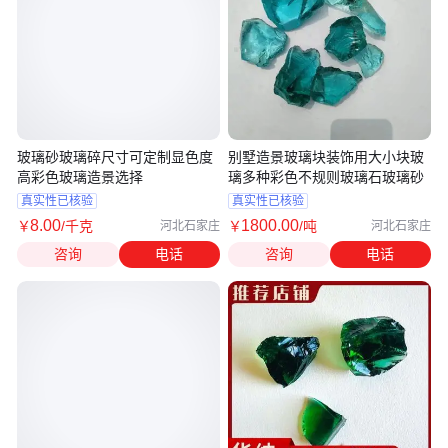
玻璃砂玻璃碎尺寸可定制显色度
别墅造景玻璃块装饰用大小块玻
高彩色玻璃造景选择
璃多种彩色不规则玻璃石玻璃砂
真实性已核验
真实性已核验
8
.00
1800
.00
￥
/千克
￥
/吨
河北石家庄
河北石家庄
咨询
电话
咨询
电话