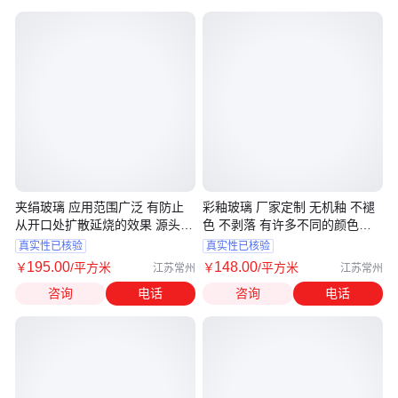
夹绢玻璃 应用范围广泛 有防止
彩釉玻璃 厂家定制 无机釉 不褪
从开口处扩散延烧的效果 源头厂
色 不剥落 有许多不同的颜色和
家
花纹
真实性已核验
真实性已核验
195
.00
148
.00
￥
/平方米
￥
/平方米
江苏常州
江苏常州
咨询
电话
咨询
电话