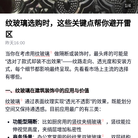
1/4
纹玻璃选购时，这些关键点帮你避开雷
区
昨天16:00
当你在考虑用
纹玻璃
做隔断或装饰时，最头疼的可能是
“选对了款式却装不出效果”——纹路走向、透光度和安装方
式，每个细节都影响最终呈现。先看看市场上主流的选择
有哪些。
一、纹玻璃在建筑装饰中的应用与价值
纹玻璃
通过表面纹理实现“透光不透影”的效果，既能划分
空间又保持通透感。目前应用最广的有三类：
功能型隔断
：比如厨房用的
竖纹夹绢玻璃
，竖纹能拉
伸视觉高度，夹绢层增加私密性
商务场景
：办公室常用的
砂纹黑双玻玻璃
，双层结构