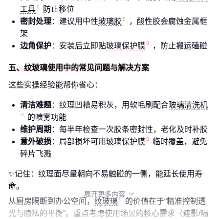
工具
防止移位
密封处理
：建议用中性
玻璃胶
，酸性胶会腐蚀金属框
架
边角保护
：安装后立即贴
玻璃保护膜
，防止搬运磕碰
五、纹玻璃使用中的常见问题与解决方案
这些实操经验能帮你省心：
清洁难题
：纹理凹槽易积灰，用软毛刷配合
玻璃清洗机
的喷雾功能
维护周期
：每半年检查一次胶条密封性，老化及时补胶
意外破损
：局部损坏可用
玻璃保护膜
临时覆盖，避免
碎片飞溅
✨记住：纹理面尽量朝向不易触碰的一侧，能延长使用寿
命。
展开更多内容

从厨房隔断到办公空间，
纹玻璃
的价值在于“精准控制透
光与隐私的平衡”。重点考虑使用场景的核心需求（遮影/隔