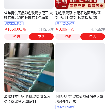
常年提供天然彩色玻璃水磨石 大
彩色玻璃砂 水磨石地面用玻璃
理石板岩透明琉璃石多色造景玻
碎 大块玻璃碎 玻璃珠 玻 璃
璃块
真实性已核验
真实性已核验
1850
.00
8
.00
￥
/吨
￥
/千克
河北石家庄
河北石家庄
咨询
电话
咨询
电话
玻璃打样厂家 长虹玻璃 聚光瓦
耐磨地坪料玻璃砂喷砂除锈大量
楞竖纹玻璃 来图定制
现货裕华厂家
真实性已核验