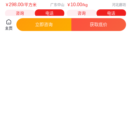
298
.00
10
.00
￥
/平方米
￥
/kg
广东中山
河北廊坊
咨询
电话
咨询
电话
立即咨询
获取底价
主页
AG防眩玻璃漫反射玻璃无反射玻
沂蒙山玻璃V形钢化玻璃弧形玻
璃防反射玻璃无影玻璃
璃 异形玻璃冰箱玻璃展示柜玻璃
真实性已核验
真实性已核验
2
.40
50
.00
￥
/件
￥
/件
广东东莞
山东临沂
咨询
电话
咨询
电话