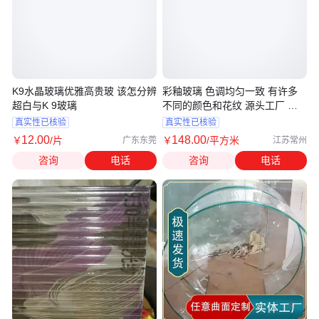
K9水晶玻璃优雅高贵玻 该怎分辨
彩釉玻璃 色调均匀一致 有许多
超白与K 9玻璃
不同的颜色和花纹 源头工厂 厂
家定制
真实性已核验
真实性已核验
12
.00
148
.00
￥
/片
￥
/平方米
广东东莞
江苏常州
咨询
电话
咨询
电话