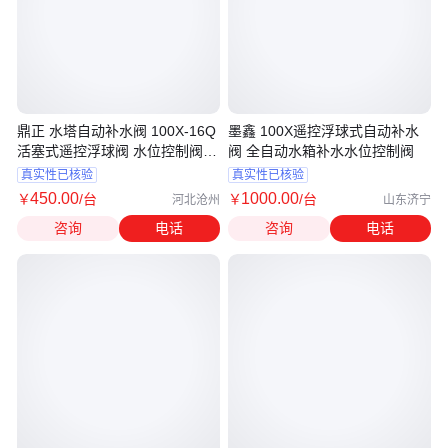
鼎正 水塔自动补水阀 100X-16Q
墨鑫 100X遥控浮球式自动补水
活塞式遥控浮球阀 水位控制阀
阀 全自动水箱补水水位控制阀
支持订制
真实性已核验
真实性已核验
450
.00
1000
.00
￥
/台
￥
/台
河北沧州
山东济宁
咨询
电话
咨询
电话