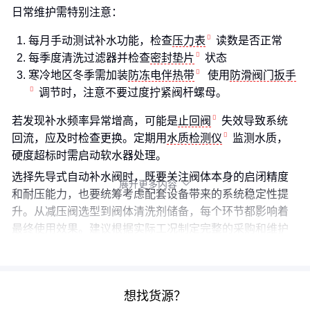
日常维护需特别注意：
每月手动测试补水功能，检查
压力表
读数是否正常
每季度清洗过滤器并检查
密封垫片
状态
寒冷地区冬季需加装
防冻电伴热带
使用
防滑阀门扳手
调节时，注意不要过度拧紧阀杆螺母。
若发现补水频率异常增高，可能是
止回阀
失效导致系统
回流，应及时检查更换。定期用
水质检测仪
监测水质，
硬度超标时需启动软水器处理。
选择先导式自动补水阀时，既要关注阀体本身的启闭精度
展开更多内容

和耐压能力，也要统筹考虑配套设备带来的系统稳定性提
升。从减压阀选型到阀体清洗剂储备，每个环节都影响着
最终使用效果。建议根据实际工况制定完整的采购和维护
计划，避免因配套缺失影响系统整体性能。
想找货源？