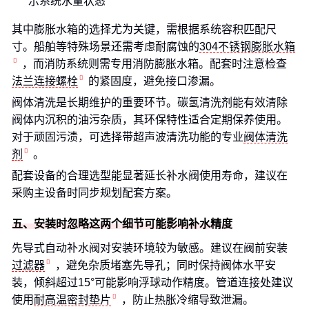
示系统水量状态
其中膨胀水箱的选择尤为关键，需根据系统容积匹配尺
寸。船舶等特殊场景还需考虑耐腐蚀的
304不锈钢膨胀水箱
，而消防系统则需专用消防膨胀水箱。配套时注意检查
法兰连接螺栓
的紧固度，避免接口渗漏。
阀体清洗是长期维护的重要环节。碳氢清洗剂能有效清除
阀体内沉积的油污杂质，其环保特性适合定期保养使用。
对于顽固污渍，可选择带超声波清洗功能的专业
阀体清洗
剂
。
配套设备的合理选型能显著延长补水阀使用寿命，建议在
采购主设备时同步规划配套方案。
五、安装时忽略这两个细节可能影响补水精度
先导式自动补水阀对安装环境较为敏感。建议在阀前安装
过滤器
，避免杂质堵塞先导孔；同时保持阀体水平安
装，倾斜超过15°可能影响浮球动作精度。管道连接处建议
使用
耐高温密封垫片
，防止热胀冷缩导致泄漏。