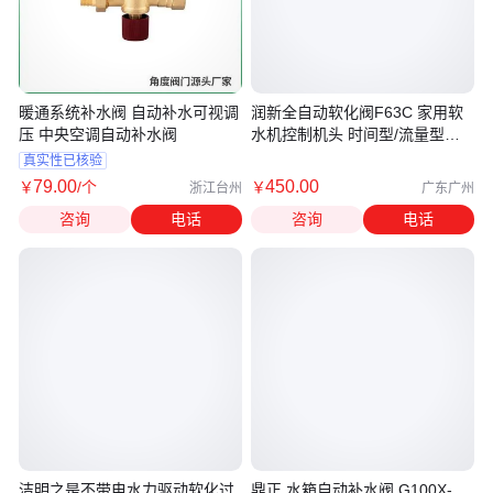
暖通系统补水阀 自动补水可视调
润新全自动软化阀F63C 家用软
压 中央空调自动补水阀
水机控制机头 时间型/流量型多
路阀
真实性已核验
79
.00
450
.00
￥
/个
￥
浙江台州
广东广州
咨询
电话
咨询
电话
洁明之是不带电水力驱动软化过
鼎正 水箱自动补水阀 G100X-