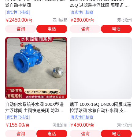
滤自动控制阀
25Q 过滤遥控浮球阀 隔膜式 卡
箍连接
真实性已核验
真实性已核验
2450
.00
260
.00
￥
/台
￥
/台
四川成都
河北沧州
咨询
电话
咨询
电话
自动供水系统补水阀 100X型遥
鼎正 100X-16Q DN200隔膜式遥
控浮球阀 主阀快速关闭 防溢流
控浮球阀 水箱自动补水阀 支持
和淹水
订制
真实性已核验
真实性已核验
155
.00
450
.00
￥
/台
￥
/台
河北沧州
河北沧州
咨询
电话
咨询
电话