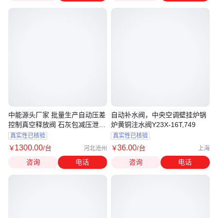
中能源头厂家 批量生产自动压差
自动补水阀，中央空调壁挂炉锅
控制真空释放阀 石灰包减压泄放
炉黄铜注水阀Y23X-16T,749
阀
真实性已核验
真实性已核验
1300
.00
36
.00
￥
/台
￥
/台
河北沧州
上海
咨询
电话
咨询
电话