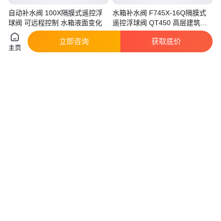
自动补水阀 100X隔膜式遥控浮
水箱补水阀 F745X-16Q隔膜式
球阀 可远程控制 水箱液面变化
遥控浮球阀 QT450 高层建筑管
网供水
真实性已核验
真实性已核验
立即咨询
获取底价
150
.00
1200
.00
￥
/台
￥
/台
河北沧州
河北沧州
主页
咨询
电话
咨询
电话
100X铸铁遥控浮球阀 不锈钢球
润新新品30吨自动软化阀63530
水利控制阀 水箱自动补水阀
F147A1 63630 F147A3 进出水
口DN65
真实性已核验
真实性已核验
270
.00
3550
.00
￥
/台
￥
/个
河北沧州
陕西西安