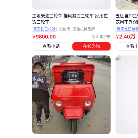
工地柴油三轮车 挡风减震三轮车 家用拉
五征自卸三
货三轮车
农用车外观
真实性已核验
全封闭
骥驰机械品牌
真实性已核
9800
.00
2
.40
万
山东济宁
￥
￥
查看电话
在线咨询
查看