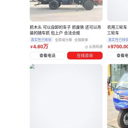
抓木头 可以自卸的车子 抓废铁 还可以吊
农用三轮车
装的随车抓 包上户 合法合规
三轮车
真实性已核验
全款或分期
全国联保
真实性已核
4
.60
万
9700
.0
云南昭通
￥
￥
查看电话
在线咨询
查看