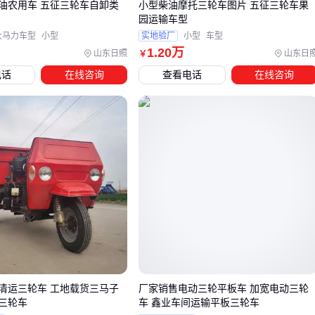
油农用车 五征三轮车自卸类
小型柴油摩托三轮车图片 五征三轮车果
维护重点在动力系统和结构件：
园运输车型
大马力车型
小型
实地验厂
小型
车型
电池保养
：使用专用
三轮车充电器
，避免过充导致铅酸电
1
.20
万
山东日照
山东日
￥
池鼓包
电话
在线咨询
查看电话
在线咨询
定期紧螺丝
：颠簸环境下螺栓易松动，建议每周检查货箱与
车架连接处
清洁策略
：高压水枪冲洗后需晾干，防止轴承进水生锈
这款智能充电器能自动匹配电压，减少电池损伤：
经验之谈
：车棚拆卸清洗时，记得同步检查支架有无裂纹或锈
蚀。
军绿色带棚
三轮车
的选购本质是场景匹配题——先明确载
重、路况、防护需求，再考虑动力类型和扩展性。配套上宁可
前期多投入，也别让配件短板拖累整车效能。
清运三轮车 工地载货三马子
厂家销售电动三轮平板车 加宽电动三轮
三轮车
车 鑫业车间运输平板三轮车