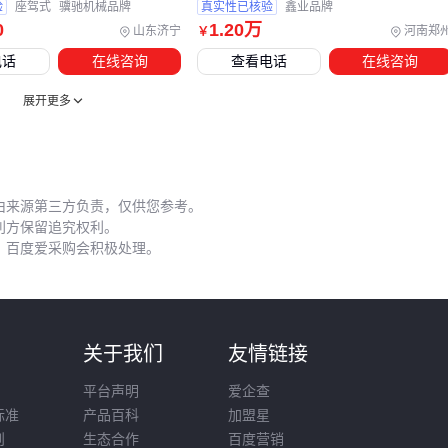
验
座驾式
骥驰机械品牌
真实性已核验
鑫业品牌
0
1
.20
万
山东济宁
河南郑
￥
电话
在线咨询
查看电话
在线咨询
展开更多
由来源第三方负责，仅供您参考。
利方保留追究权利。
，百度爱采购会积极处理。
则
关于我们
友情链接
平台声明
爱企查
标准
产品百科
加盟星
则
生态合作
百度营销