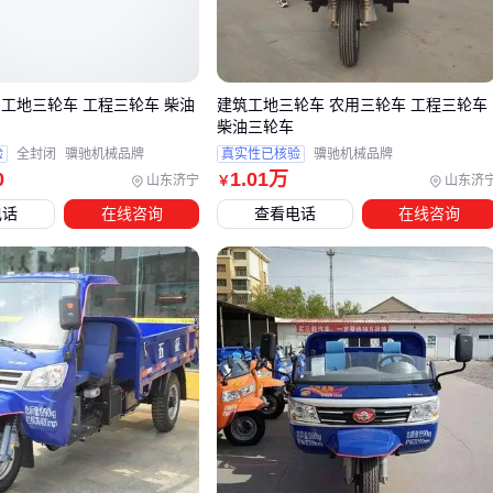
如果主要用于建筑工地转运，这款矿用车型的防爆设计和模块
化结构值得考虑：
 工地三轮车 工程三轮车 柴油
建筑工地三轮车 农用三轮车 工程三轮车
注意
：车棚材质要选抗冲击的加厚帆布或PVC，单薄雨布容易
柴油三轮车
被砂石划破。
验
全封闭
骥驰机械品牌
真实性已核验
骥驰机械品牌
0
1
.01
万
山东济宁
山东济
￥
三、根据用途，哪种三轮车更适合你？
电话
在线咨询
查看电话
在线咨询
选型关键看载重需求和动力类型：
轻型短途搬运
：平板式
货运三轮车
灵活省电，适合商超配
送或仓库周转
重型工程运输
：液压自卸的
电动货运三轮车
能处理1吨以
建材，坡道作业更省力
特殊环境
：煤矿井下需要防爆电机，野外作业建议选加宽防
滑轮胎
这里有两类常见场景的配置参考：