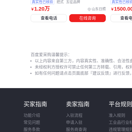
真实性已核验
把式
五征品牌
真实性已核
1
.20
万
1500
.0
山东日照
￥
￥
查看电话
在线咨询
查看
百度爱采购温馨提示：
以上内容来自第三方，内容真实性、准确性、合法性
未经权利方授权许可禁止任何第三方转载、引用，权
如有任何问题请点击页面底部『建议反馈』进行反馈
买家指南
卖家指南
平台规
功能介绍
入驻流程
准入规则
常见问题
申请入驻
工业品行业
服务条款
服务商查询
违规管理规