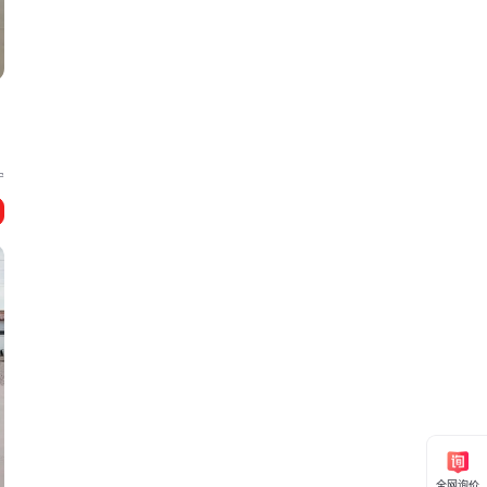
宁
上
全网询价