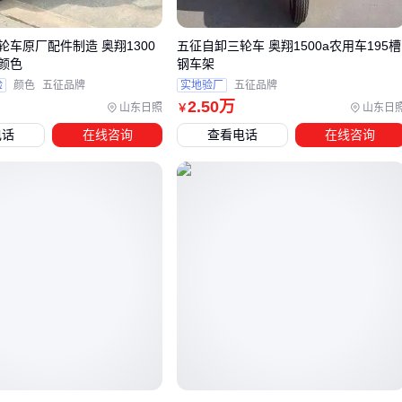
避坑提示
：工地用车别选普通电动车架，长期超载容易导致车
轮车原厂配件制造 奥翔1300
五征自卸三轮车 奥翔1500a农用车195槽
轴变形。
颜色
钢车架
验
颜色
五征品牌
实地验厂
五征品牌
四、三轮车买完后，还需要考虑哪些配件？
2
.50
万
山东日照
山东日
￥
电话
在线咨询
查看电话
在线咨询
采购主车只是开始，这些配套直接影响使用体验：
轮胎升级
：原装胎往往不耐磨，工地建议换人字纹
三轮车轮
胎
增强抓地力
车棚加固
：现成棚架可能不抗风，定制
三轮车车棚
时可要
求增加钢架支撑
防锈处理
：军绿色漆面仍需定期补漆，特别要注意车架焊接
处的防锈
这些配件能显著延长设备寿命：
五、如何延长三轮车的使用寿命？