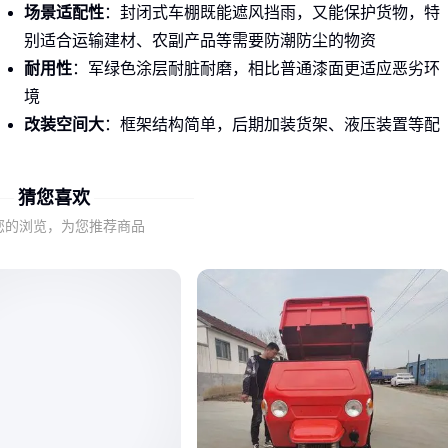
场景适配性
：封闭式车棚既能遮风挡雨，又能保护货物，特
别适合运输建材、农副产品等需要防潮防尘的物资
耐用性
：军绿色涂层耐脏耐磨，相比普通漆面更适应恶劣环
境
改装空间大
：框架结构简单，后期加装货架、液压装置等配
件更方便
猜您喜欢
尤其在城乡接合部和小型工程现场，这种兼顾实用与性价比的
车型仍是短途运输的主力。
您的浏览，为您推荐商品
二、军绿色带棚三轮车的核心价值在哪里？
这类车型的核心优势不在于参数，而在于解决实际作业痛点：
全天候作业
：带棚设计让雨天照常运输，避免停工损失
隐蔽性
：军绿色在野外或工地不易显脏，降低清洁频率
载重分配
：三轮结构比两轮更稳，适合搬运砖块、砂石等重
心不规则的货物