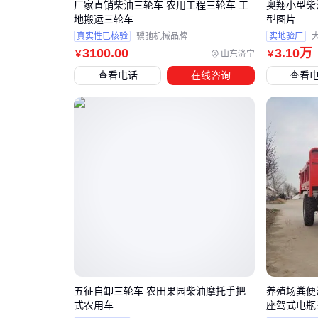
厂家直销柴油三轮车 农用工程三轮车 工
奥翔小型柴
地搬运三轮车
型图片
真实性已核验
骥驰机械品牌
实地验厂
3100
.00
3
.10
万
山东济宁
￥
￥
查看电话
在线咨询
查看
五征自卸三轮车 农田果园柴油摩托手把
养殖场粪便
式农用车
座驾式电瓶