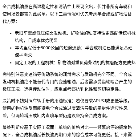
全合成机油虽在高温稳定性和清洁性上表现突出，但并非所有车辆和
使用场景都需为此买单。以下三类情况可优先考虑半合成或矿物油替
代方案：
老旧车型或低压缩比发动机：矿物油的粘度特性更匹配传统机械
结构，且成本优势明显
年均里程低于8000公里的短途通勤：半合成机油已能满足基础
保护需求
固定工况的工程机械：矿物油对重负荷柴油机的抗磨配方更成熟
需特别注意变速箱等传动系统的润滑需求与发动机完全不同。全合成
发动机机油绝不能替代专用的
变速箱油
，后者需承受齿轮啮合产生的
极压工况。选择传动油时，应重点考察抗乳化性和剪切稳定性。
决策时不妨对照车辆手册的用油标准：若仅要求API SJ或更低等级，
使用
矿物机油
反而能避免全合成油过度清洁导致的密封件适应性风
险。但涡轮增压或缸内直喷车型仍建议坚持全合成方案。
最终判断应基于实际工况而非单纯的价格对比——频繁启停的拥堵路
况下，全合成机油延长换油周期带来的综合成本可能更低。接下来需