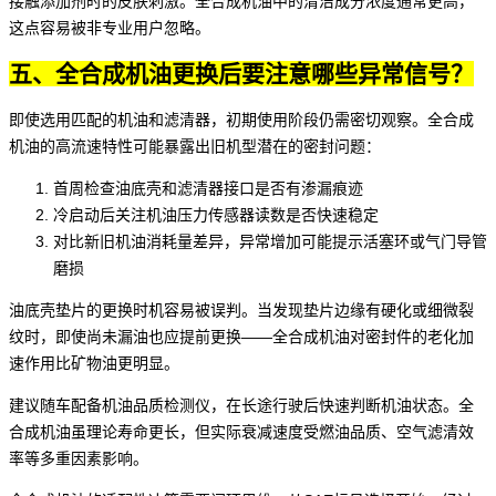
接触添加剂时的皮肤刺激。全合成机油中的清洁成分浓度通常更高，
这点容易被非专业用户忽略。
五、全合成机油更换后要注意哪些异常信号？
即使选用匹配的机油和滤清器，初期使用阶段仍需密切观察。全合成
机油的高流速特性可能暴露出旧机型潜在的密封问题：
首周检查油底壳和滤清器接口是否有渗漏痕迹
冷启动后关注
机油压力传感器
读数是否快速稳定
对比新旧机油消耗量差异，异常增加可能提示活塞环或气门导管
磨损
油底壳垫片的更换时机容易被误判。当发现垫片边缘有硬化或细微裂
纹时，即使尚未漏油也应提前更换——全合成机油对密封件的老化加
速作用比矿物油更明显。
建议随车配备
机油品质检测仪
，在长途行驶后快速判断机油状态。全
合成机油虽理论寿命更长，但实际衰减速度受燃油品质、空气滤清效
率等多重因素影响。