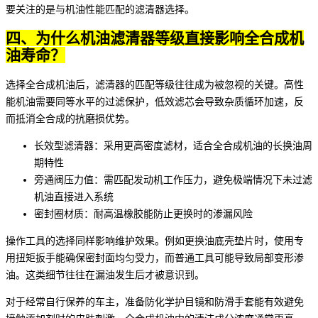
要关注的是与机油性能匹配的滤清器选择。
四、为什么机油滤清器等级直接影响全合成机
油寿命？
选择全合成机油后，滤清器的匹配等级往往成为被忽视的关键。高性
能机油需要同等水平的过滤保护，低效滤芯会导致杂质循环加速，反
而抵消全合成的抗磨损优势。
长效型滤清器：采用更高密度滤材，适合全合成机油的长换油周
期特性
旁通阀压力值：需匹配发动机工作压力，避免极端情况下未过滤
机油直接进入系统
密封圈材质：耐高温橡胶能防止更换时的渗漏风险
操作工具的选择同样影响维护效果。例如更换
油底壳垫片
时，使用专
用扭矩扳手能确保密封面均匀受力，而普通工具可能导致局部变形渗
油。这类细节往往在漏油发生后才被意识到。
对于经常自行保养的车主，准备
防化学护目镜
和
防滑手套
能有效避免