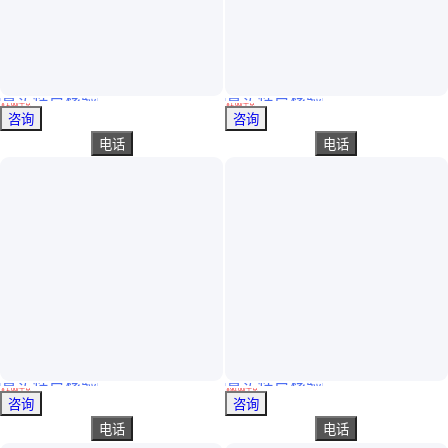
真实性已核验
真实性已核验
免费送样 粘合树脂 增粘剂粘接剂橡胶制品用 黄色透明颗粒
可换包装 粘合树脂 用于汽车发动机盖 粘接剂 黄色透明颗粒
￥
1
.00
/千克
￥
1
.00
/千克
湖北武汉
湖北武汉
咨询
咨询
电话
电话
真实性已核验
真实性已核验
服务优先 粘合树脂 用于汽车发动机盖 粘接剂 黄色透明颗粒
品质优势 尼泊金复合酯 食品添加剂 固体粉末 稳定货源
￥
1
.00
/千克
￥
90
.00
/千克
湖北武汉
湖北武汉
咨询
咨询
电话
电话