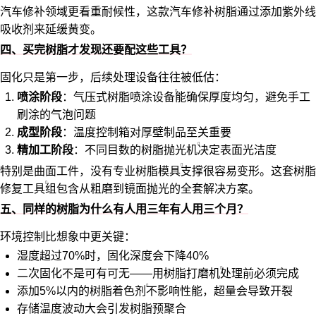
汽车修补领域更看重耐候性，这款汽车修补树脂通过添加紫外线
吸收剂来延缓黄变。
四、买完树脂才发现还要配这些工具？
固化只是第一步，后续处理设备往往被低估：
喷涂阶段
：气压式
树脂喷涂设备
能确保厚度均匀，避免手工
刷涂的气泡问题
成型阶段
：温度控制箱对厚壁制品至关重要
精加工阶段
：不同目数的
树脂抛光机
决定表面光洁度
特别是曲面工件，没有专业
树脂模具
支撑很容易变形。这套
树脂
修复工具
组包含从粗磨到镜面抛光的全套解决方案。
五、同样的树脂为什么有人用三年有人用三个月？
环境控制比想象中更关键：
湿度超过70%时，固化深度会下降40%
二次固化不是可有可无——用
树脂打磨机
处理前必须完成
添加5%以内的
树脂着色剂
不影响性能，超量会导致开裂
存储温度波动大会引发树脂预聚合