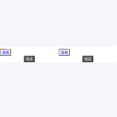
醇水 PVC热复合树脂 研磨 水性树脂 聚氨酯树脂
热压复合油墨聚氨酯树脂 PVC复合水墨树脂 水墨连接料
￥
32
.00
￥
37
.00
/千克
浙江温州
浙江温州
咨询
咨询
电话
电话