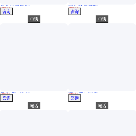
真实性已核验
真实性已核验
水溶性聚氨酯树脂皮革涂料用高硬度环氧耐高温有机硅复合树脂乳液
PVC热复合油墨聚氨酯树脂 水性油墨PU树脂里印油墨树脂复合牢度好
￥
45
.00
/千克
￥
30
.00
/千克
广东佛山
广东广州
咨询
咨询
电话
电话
真实性已核验
真实性已核验
软包装里印复合水性乳液 凹版印刷水墨树脂 OPP PET薄膜复合
水性聚氨酯树脂 PVC pet 复合油墨用 PU树脂 附着力 流平好
￥
30
.00
/千克
￥
29
.00
/千克
广东广州
广东广州
咨询
咨询
电话
电话