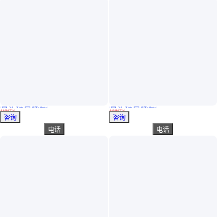
真实性已核验
真实性已核验
品类齐全 188B不饱和树脂 粘度200 玻璃钢制品粘结 透明液体
萜烯树脂在SBS系热溶胶粘剂中有优良的耐热耐侯 耐老化性的增粘
￥
1
.00
/千克
￥
18
.80
/千克
湖北武汉
广东东莞
咨询
咨询
电话
电话