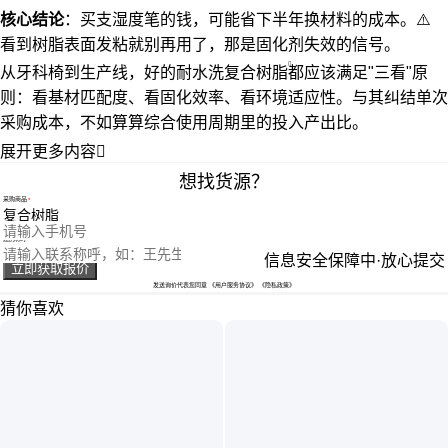
核心结论
：买支湿度笔的钱，可能省下半年换材料的成本。⚠️
看到树脂表面发粘就别再用了，那是固化剂失效的信号。
从牙科椅到生产线，好的
耐水洗复合树脂
都应该满足"三看"原
则：看基材匹配度、看固化效率、看环境适应性。与其纠结单次
采购成本，不如算算综合使用周期里的投入产出比。
展开更多内容

想找货源？
采购商品
您的电话
您的称呼
信息安全保障中·放心提交
立即获取报价
发送询价代表您同意
《用户服务协议》
《隐私政策》
猜你喜欢