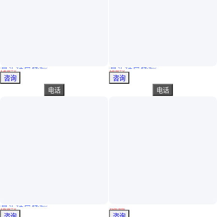
真实性已核验
真实性已核验
吉田氯化聚丙烯高粘树脂复合油墨PP附着促进剂热转印背胶附着树脂
PVC热压复合油墨PU树脂 水性热复合油墨PU树脂聚氨酯水墨树脂
￥
38
.00
/千克
￥
29
.00
/千克
广东深圳
广东广州
咨询
咨询
电话
电话
真实性已核验
生物机可降解、纸张、薄膜用聚碳酸酯树脂XH-PU903-45 PC高光树脂
海格732阳离子交换树脂 001x7R树脂 水软化树脂 服务到位
￥
85
.00
/千克
￥
5200
.00
/吨
山东济宁
河南鹤壁
咨询
咨询