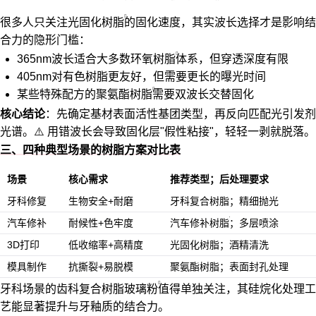
很多人只关注
光固化树脂
的固化速度，其实波长选择才是影响结
合力的隐形门槛：
365nm波长适合大多数
环氧树脂
体系，但穿透深度有限
405nm对有色树脂更友好，但需要更长的曝光时间
某些特殊配方的
聚氨酯树脂
需要双波长交替固化
核心结论
：先确定基材表面活性基团类型，再反向匹配光引发剂
光谱。⚠️ 用错波长会导致固化层"假性粘接"，轻轻一剥就脱落。
三、四种典型场景的树脂方案对比表
场景
核心需求
推荐类型；后处理要求
牙科修复
生物安全+耐磨
牙科复合树脂；精细抛光
汽车修补
耐候性+色牢度
汽车修补树脂
；多层喷涂
3D打印
低收缩率+高精度
光固化树脂；酒精清洗
模具制作
抗撕裂+易脱模
聚氨酯树脂；表面封孔处理
牙科场景的
齿科复合树脂玻璃粉
值得单独关注，其硅烷化处理工
艺能显著提升与牙釉质的结合力。