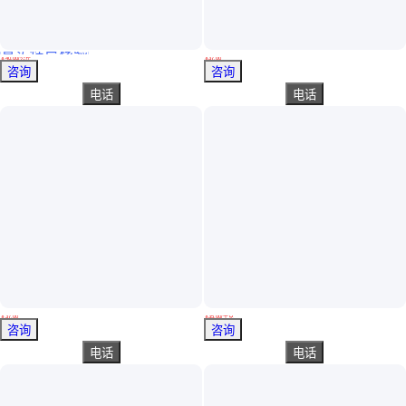
真实性已核验
伊士曼 Plastolyn 290LV 接触粘合剂 芳香的水白色高内聚力
水性热复合树脂 热复合PU 复合聚氨酯树脂
￥
40
.00
/公斤
￥
37
.00
广东广州
浙江温州
咨询
咨询
电话
电话
热复合水性聚氨酯树脂
PVC热压复合 快干 强附着水性聚氨酯树脂 油墨树脂 PU树脂
￥
37
.00
￥
35
.00
/千克
浙江温州
浙江温州
咨询
咨询
电话
电话