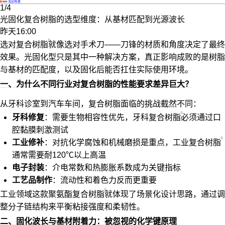
·
知识科普
1/4
光固化复合树脂的选型维度：从基材匹配到光源波长
昨天16:00
选对
复合树脂
就像选对手术刀——刀锋的材质和角度决定了最终
效果。光固化型只是其中一种解决方案，真正影响成败的是树脂
与基材的匹配度，以及固化后能否扛住实际使用环境。
一、为什么不同行业对复合树脂的性能要求差异巨大？
从牙科诊室到汽车车间，复合树脂面临的挑战截然不同：
牙科修复
：需要生物相容性优先，
牙科复合树脂
必须通过口
腔黏膜刺激测试
工业修补
：对抗化学腐蚀和机械磨损是重点，
工业复合树脂
通常需要耐120℃以上高温
电子封装
：介电常数和热膨胀系数成为关键指标
工艺品制作
：流动性和着色力反而更重要
工业领域这款
聚氨酯复合树脂
就体现了场景化设计思路，通过调
整分子链结构来平衡粘接强度和柔韧性。
二、固化波长与基材附着力：被忽视的化学键原理