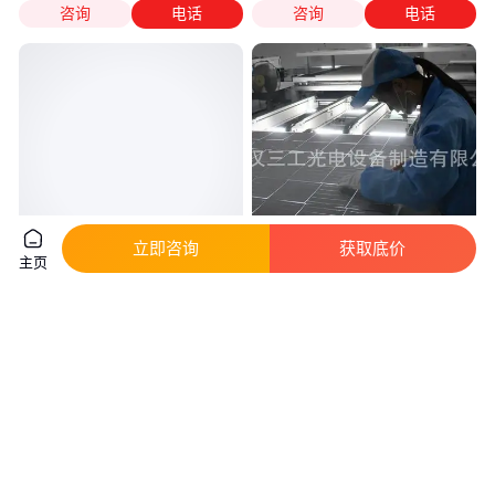
咨询
电话
咨询
电话
立即咨询
获取底价
主页
生活污水处理系统设备价格 太阳
浙江光伏电池组件封装设备价格
能供电系统厂家定制
30MW太阳能板电池组件生产设
备
真实性已核验
3
.60
90
.00
￥
万
/个
￥
万
/件
河北保定
湖北武汉
咨询
电话
咨询
电话