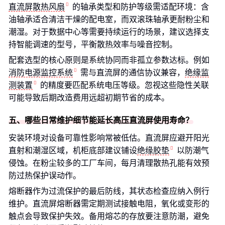
直流屏散热风扇
的轴承类型和防护等级需适配环境：含
油轴承适合清洁干燥的配电室，而双滚珠轴承更耐粉尘和
潮湿。对于数据中心等需要持续运行的场景，建议选择支
持智能调速的型号，平衡散热效率与噪音控制。
配套选型的核心原则是系统协同而非孤立参数达标。例如
消防电源监控系统
需与直流屏的通信协议兼容，
绝缘监
测装置
的精度要匹配系统电压等级。忽视这些隐性关联
可能导致后期改造费用远超初期节省的成本。
五、哪些日常维护细节能延长高压直流屏使用寿命？
安装环境对设备可靠性影响常被低估。直流屏应避开阳光
直射和潮湿区域，机柜底部建议铺设
绝缘胶垫
以防潮气
侵蚀。在粉尘较多的工厂车间，每月清理散热孔能有效预
防过热保护误动作。
熔断器作为过流保护的最后防线，其状态检查应纳入例行
维护。直流屏熔断器需定期测试接触电阻，氧化或变形的
触点会导致保护失效。备用熔芯的存放要注意防潮，避免