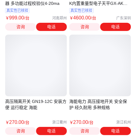
器 多功能过程校验仪4-20ma
K内置重量型电子天平GX-AK系
列
真实性已核验
真实性已核验
999
.00
4600
.00
￥
/台
￥
/台
河南郑州
广东深圳
咨询
电话
咨询
电话
高压隔离开关 GN19-12C 安装方
海能电力 高压接地开关 安全保
便 运行稳定 海能
护 经久耐用 多种规格
270
.00
270
.00
￥
/台
￥
/台
浙江衢州
浙江杭州
咨询
电话
咨询
电话