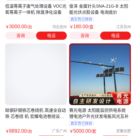
低温等离子废气处理设备 VOC光
俊泽 金属针头SNA-21G-B 太阳
氧等离子一体机 除臭净化设备
能光伏点胶设备 电询底价
真实性已核验
3000
.00
180
.00
￥
/台
￥
/盒
河北沧州
江苏苏州
咨询
电话
咨询
电话
硅钢矽钢铁芯卷绕机 高速全自动
赛光电源 太阳能监控供电系统
铁 芯卷绕 机 宏耀电池卷绕设备
锂电池户外光伏发电板风光互补
制造商
真实性已核验
8892
.00
5000
.00
￥
/台
￥
/套
广东广州
安徽合肥