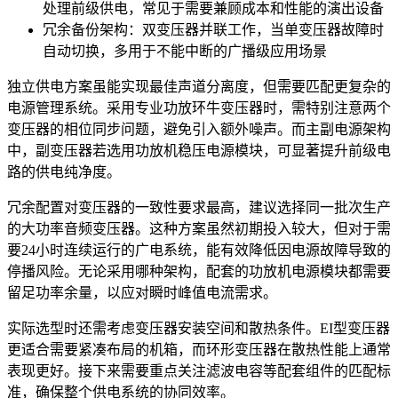
处理前级供电，常见于需要兼顾成本和性能的演出设备
冗余备份架构：双变压器并联工作，当单变压器故障时
自动切换，多用于不能中断的广播级应用场景
独立供电方案虽能实现最佳声道分离度，但需要匹配更复杂的
电源管理系统。采用
专业功放环牛变压器
时，需特别注意两个
变压器的相位同步问题，避免引入额外噪声。而主副电源架构
中，副变压器若选用功放机稳压电源模块，可显著提升前级电
路的供电纯净度。
冗余配置对变压器的一致性要求最高，建议选择同一批次生产
的
大功率音频变压器
。这种方案虽然初期投入较大，但对于需
要24小时连续运行的广电系统，能有效降低因电源故障导致的
停播风险。无论采用哪种架构，配套的
功放机电源模块
都需要
留足功率余量，以应对瞬时峰值电流需求。
实际选型时还需考虑变压器安装空间和散热条件。EI型变压器
更适合需要紧凑布局的机箱，而环形变压器在散热性能上通常
表现更好。接下来需要重点关注滤波电容等配套组件的匹配标
准，确保整个供电系统的协同效率。