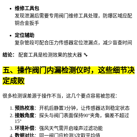
维修工具包
发现泄漏后需要专用
阀门维修工具
处理，防爆区域应配
铜合金扳手
定位辅助
复杂管段可配合
压力传感器
定位泄漏点，减少盲查时间
结论：
配套工具是检测效果的放大器 🔧
五、操作阀门内漏检测仪时，这些细节决
定成败
很多检测误差源于操作不当，这几个要点容易被忽视：
预热校准
：开机后静置3分钟，让传感器达到稳定状态
接触角度
：探头与阀门表面保持90°夹角，偏差不超过
15°
环境补偿
：强风天气需开启噪声过滤功能
数据对比
：同一阀门应检测3次取平均值