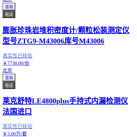
咨询
电话
膨胀珍珠岩堆积密度计/颗粒松装测定仪
型号ZTG9-M43006库号M43006
真实性已核验
￥
7730
.00
/台
北京
咨询
电话
莱克舒特LE4800plus手持式内漏检测仪
法国进口
真实性已核验
￥
3
.00
万
/套