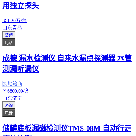
用独立探头
￥
1
.20
万
/台
山东青岛
咨询
电话
成德 漏水检测仪 自来水漏点探测器 水管
测漏听漏仪
实地验商
￥
6800
.00
/套
山东济宁
咨询
电话
储罐底板漏磁检测仪TMS-08M 自动行走