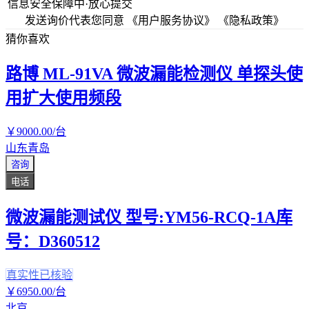
信息安全保障中·放心提交
发送询价代表您同意
《用户服务协议》
《隐私政策》
猜你喜欢
路博 ML-91VA 微波漏能检测仪 单探头使
用扩大使用频段
￥
9000
.00
/台
山东青岛
咨询
电话
微波漏能测试仪 型号:YM56-RCQ-1A库
号：D360512
真实性已核验
￥
6950
.00
/台
北京