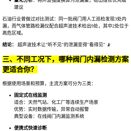
量化分析
：将声波强度换算为泄漏量，给出维修优先级
建议
石油行业曾做过对比测试：同一批阀门用人工巡检发现3处内
漏，而
气体管路检漏仪
配合超声波技术检出9处，其中2处位于
高危区域。
结论：
超声波技术让"听不见"的泄漏变得"看得见" 📡
三、不同工况下，哪种阀门内漏检测方案
更适合你？
根据使用场景和预算，主流方案可分为三类：
固定式在线监测
适合：天然气站、化工厂等连续生产场景
优势：实时数据传输，异常自动报警
典型设备：
在线阀门内漏监测系统
便携式快速诊断