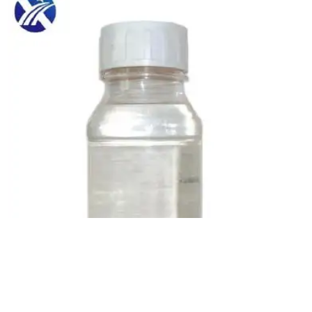
兴琰 月桂基羟基磺基甜菜碱 增稠剂 表面