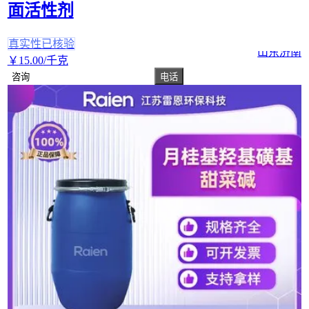
面活性剂
真实性已核验
山东济南
￥
15
.00
/千克
咨询
电话