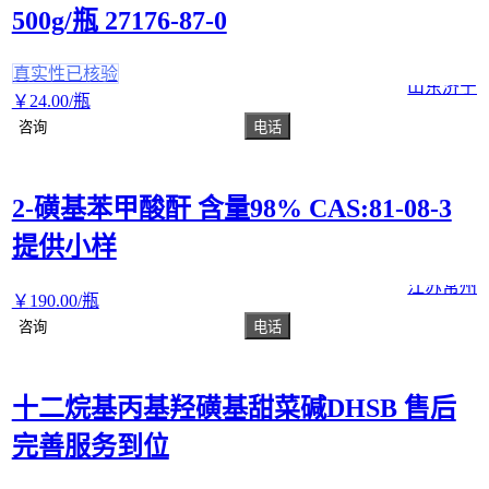
500g/瓶 27176-87-0
真实性已核验
山东济宁
￥
24
.00
/瓶
咨询
电话
2-磺基苯甲酸酐 含量98% CAS:81-08-3
提供小样
江苏常州
￥
190
.00
/瓶
咨询
电话
十二烷基丙基羟磺基甜菜碱DHSB 售后
完善服务到位