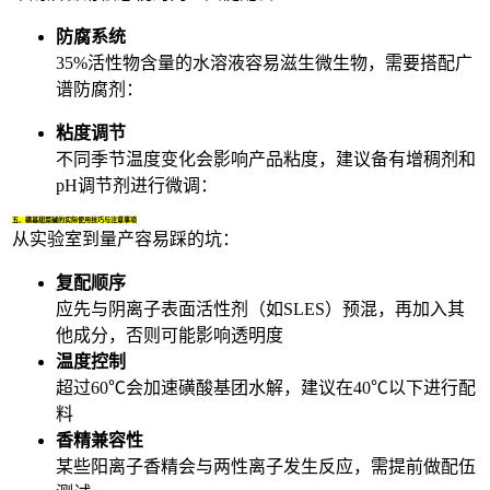
防腐系统
35%活性物含量的水溶液容易滋生微生物，需要搭配广
谱
防腐剂
：
粘度调节
不同季节温度变化会影响产品粘度，建议备有
增稠剂
和
pH调节剂
进行微调：
五、磺基甜菜碱的实际使用技巧与注意事项
从实验室到量产容易踩的坑：
复配顺序
应先与阴离子表面活性剂（如SLES）预混，再加入其
他成分，否则可能影响透明度
温度控制
超过60℃会加速磺酸基团水解，建议在40℃以下进行配
料
香精兼容性
某些阳离子
香精
会与两性离子发生反应，需提前做配伍