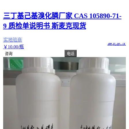
三丁基己基溴化膦厂家 CAS 105890-71-
9 质检单说明书 斯麦克现货
实地验商
湖北武汉
￥
10
.00
/瓶
咨询
电话