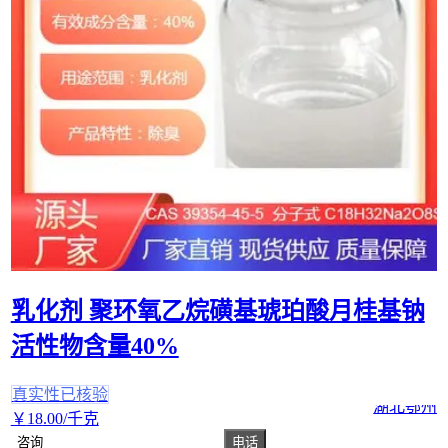
乳化剂 聚环氧乙烷磺基琥珀酸月桂基钠
活性物含量40%
真实性已核验
湖北鄂州
￥
18
.00
/千克
咨询
电话