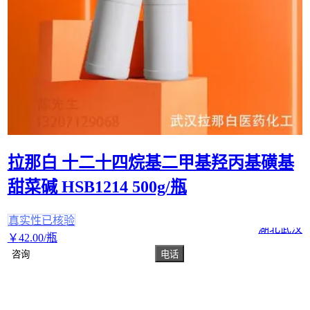
拉那白 十二十四烷基二甲基羟丙基磺基
甜菜碱 HSB1214 500g/瓶
真实性已核验
湖北武汉
￥
42
.00
/瓶
咨询
电话