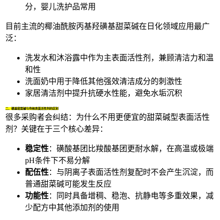
分，婴儿洗护品常用
目前主流的
椰油酰胺丙基羟磺基甜菜碱
在日化领域应用最广
泛：
洗发水和沐浴露中作为主表面活性剂，兼顾清洁力和温
和性
洗面奶中用于降低其他强效清洁成分的刺激性
家居清洁剂中提升抗硬水性能，避免水垢沉积
二、磺基甜菜碱与传统表面活性剂的区别
很多采购者会纠结：为什么不用更便宜的
甜菜碱型表面活性
剂
？关键在于三个核心差异：
稳定性
：磺酸基团比羧酸基团更耐水解，在高温或极端
pH条件下不易分解
配伍性
：与阴离子表面活性剂复配时不会产生沉淀，而
普通甜菜碱可能发生反应
功能性
：同时具备增稠、稳泡、抗静电等多重效果，减
少配方中其他添加剂的使用