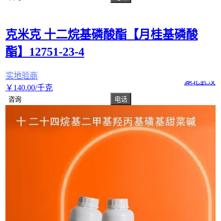
克米克 十二烷基磷酸酯【月桂基磷酸
酯】12751-23-4
实地验商
湖北武汉
￥
140
.00
/千克
咨询
电话