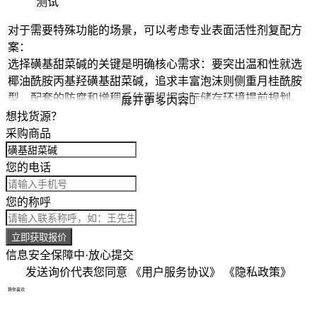
测试
对于需要特殊功能的场景，可以考虑专业
表面活性剂复配
方
案：
选择
磺基甜菜碱
的关键是明确核心需求：要突出温和性就选
椰油酰胺丙基羟磺基甜菜碱
，追求丰富泡沫则侧重月桂酰胺
型，配套的防腐和增稠系统要根据实际储存环境提前规划。

展开更多内容
想找货源？
采购商品
您的电话
您的称呼
立即获取报价
信息安全保障中·放心提交
发送询价代表您同意
《用户服务协议》
《隐私政策》
猜你喜欢