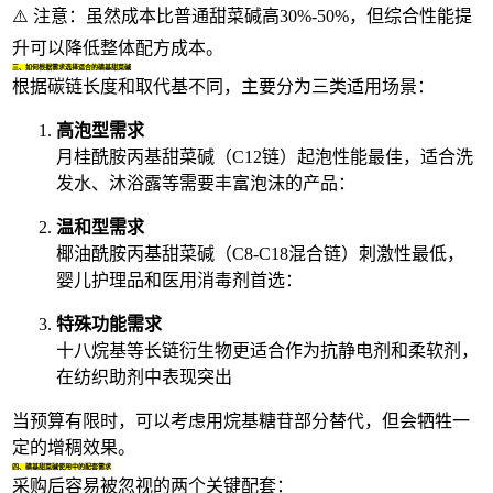
⚠️ 注意：虽然成本比普通甜菜碱高30%-50%，但综合性能提
升可以降低整体配方成本。
三、如何根据需求选择适合的磺基甜菜碱
根据碳链长度和取代基不同，主要分为三类适用场景：
高泡型需求
月桂酰胺丙基甜菜碱
（C12链）起泡性能最佳，适合洗
发水、沐浴露等需要丰富泡沫的产品：
温和型需求
椰油酰胺丙基甜菜碱
（C8-C18混合链）刺激性最低，
婴儿护理品和医用消毒剂首选：
特殊功能需求
十八烷基等长链衍生物更适合作为抗静电剂和柔软剂，
在纺织助剂中表现突出
当预算有限时，可以考虑用
烷基糖苷
部分替代，但会牺牲一
定的增稠效果。
四、磺基甜菜碱使用中的配套需求
采购后容易被忽视的两个关键配套：