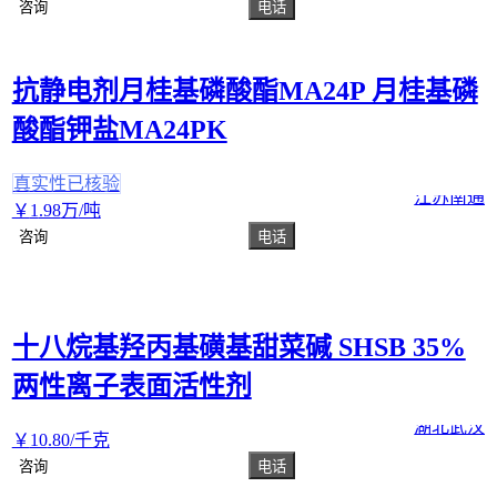
咨询
电话
抗静电剂月桂基磷酸酯MA24P 月桂基磷
酸酯钾盐MA24PK
真实性已核验
江苏南通
￥
1
.98
万
/吨
咨询
电话
十八烷基羟丙基磺基甜菜碱 SHSB 35%
两性离子表面活性剂
湖北武汉
￥
10
.80
/千克
咨询
电话