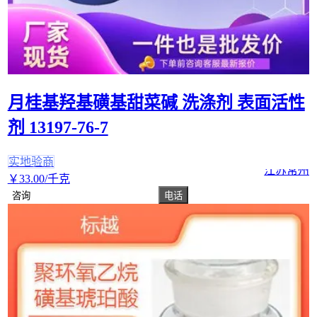
月桂基羟基磺基甜菜碱 洗涤剂 表面活性
剂 13197-76-7
实地验商
江苏常州
￥
33
.00
/千克
咨询
电话