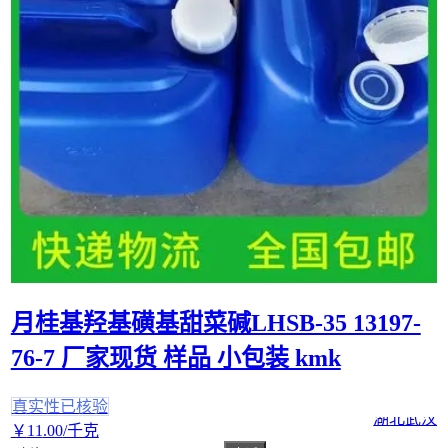
月桂基羟基磺基甜菜碱LHSB-35 13197-
76-7 厂家现货 样品 小包装 kmk
真实性已核验
湖北武汉
￥
11
.00
/千克