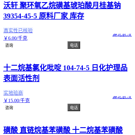
沃轩 聚环氧乙烷磺基琥珀酸月桂基钠
39354-45-5 原料厂家 库存
真实性已核验
湖北武汉
￥
6
.00
/千克
咨询
电话
十二烷基氯化吡啶 104-74-5 日化护理品
表面活性剂
实地验商
湖北武汉
￥
15
.00
/千克
咨询
电话
磺酸 直链烷基苯磺酸 十二烷基苯磺酸