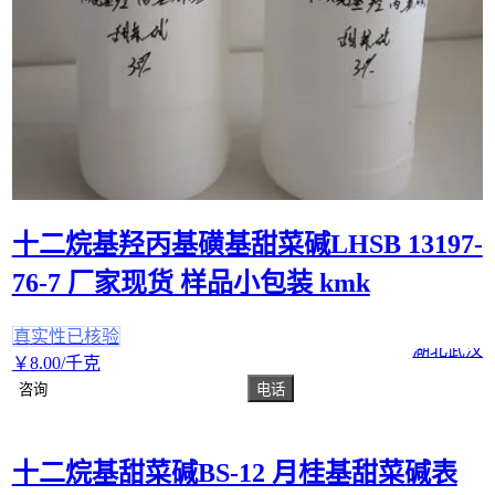
十二烷基羟丙基磺基甜菜碱LHSB 13197-
76-7 厂家现货 样品小包装 kmk
真实性已核验
湖北武汉
￥
8
.00
/千克
咨询
电话
十二烷基甜菜碱BS-12 月桂基甜菜碱表