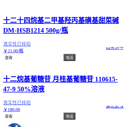
十二十四烷基二甲基羟丙基磺基甜菜碱
DM-HSB1214 500g/瓶
真实性已核验
山东济宁
￥
21
.00
/瓶
咨询
电话
十二烷基葡糖苷 月桂基葡糖苷 110615-
47-9 50%溶液
真实性已核验
湖北武汉
￥
180
.00
咨询
电话