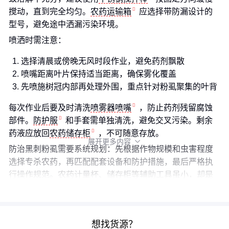
搅动，直到完全均匀。
农药运输箱
应选择带防漏设计的
型号，避免途中洒漏污染环境。
喷洒时需注意：
选择清晨或傍晚无风时段作业，避免药剂飘散
喷嘴距离叶片保持适当距离，确保雾化覆盖
先喷施树冠内部再处理外围，重点针对粉虱聚集的叶背
每次作业后要及时清洗
喷雾器喷嘴
，防止药剂残留腐蚀
部件。
防护服
和手套需单独清洗，避免交叉污染。剩余
药液应放回
农药储存柜
，不可随意存放。
展开更多内容

防治黑刺粉虱需要系统规划：先根据作物规模和虫害程度
选择专杀农药，再匹配配套设备和防护措施，最后严格执
行操作规范。农药计量杯、储存柜等辅助工具虽小，却是
确保防治效果和安全性的关键环节。
想找货源？