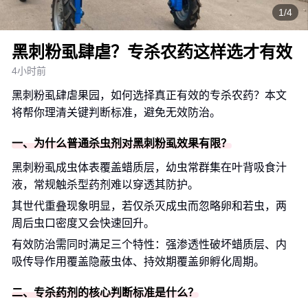
1/4
黑刺粉虱肆虐？专杀农药这样选才有效
4小时前
黑刺粉虱肆虐果园，如何选择真正有效的专杀农药？本文
将帮你理清关键判断标准，避免无效防治。
一、为什么普通杀虫剂对黑刺粉虱效果有限？
黑刺粉虱成虫体表覆盖蜡质层，幼虫常群集在叶背吸食汁
液，常规触杀型药剂难以穿透其防护。
其世代重叠现象明显，若仅杀灭成虫而忽略卵和若虫，两
周后虫口密度又会快速回升。
有效防治需同时满足三个特性：强渗透性破坏蜡质层、内
吸传导作用覆盖隐蔽虫体、持效期覆盖卵孵化周期。
二、专杀药剂的核心判断标准是什么？