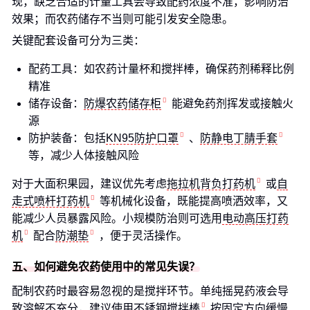
现，缺乏合适的计量工具会导致配药浓度不准，影响防治
效果；而农药储存不当则可能引发安全隐患。
关键配套设备可分为三类：
配药工具：如农药计量杯和搅拌棒，确保药剂稀释比例
精准
储存设备：
防爆农药储存柜
能避免药剂挥发或接触火
源
防护装备：包括
KN95防护口罩
、
防静电丁腈手套
等，减少人体接触风险
对于大面积果园，建议优先考虑
拖拉机背负打药机
或
自
走式喷杆打药机
等机械化设备，既能提高喷洒效率，又
能减少人员暴露风险。小规模防治则可选用
电动高压打药
机
配合
防潮垫
，便于灵活操作。
五、如何避免农药使用中的常见失误？
配制农药时最容易忽视的是搅拌环节。单纯摇晃药液会导
致溶解不充分，建议使用
不锈钢搅拌棒
按固定方向缓慢