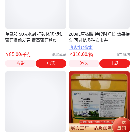
单氰胺 50%水剂 打破休眠 促使
200gL草铵膦 持续时间长 效果持
葡萄提前发芽 提高葡萄糖度
久 可对抗多种病虫害
真实性已核验
85
.00
316
.00
￥
/千克
￥
/箱
湖北武汉
山东潍坊
咨询
电话
咨询
电话