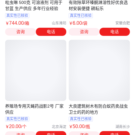
吡虫啉 500克 可溶液剂 可用于
有效除草环嗪酮淋溶性好优良选
甘蓝 生产供应 多年行业经验
材安装便捷 耕耘乐
真实性已核验
真实性已核验
744
.00
6
.00
￥
/箱
￥
/袋
山东潍坊
安徽合肥
咨询
电话
咨询
电话
养殖场专用灭蝇药战影2号 厂家
大良建筑树木有防白蚁药卖战虫
供应
卫士的药的地方
真实性已核验
真实性已核验
20
.00
50
.00
￥
/个
￥
/瓶
北京海淀
湖南长沙