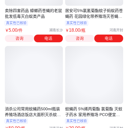
卖除四害药品 蟑螂药苍蝇的老鼠
居安可5%氯氰菊酯蚊子蚂蚁药苍
批发低毒灭白蚁类产品
蝇药 花园绿化带养殖场灭苍蝇蚂
蚁药
真实性已核验
真实性已核验
5
.00
18
.00
￥
/件
￥
/瓶
湖南长沙
河南开封
咨询
电话
咨询
电话
消杀公司常用蚊蝇药500ml瓶装
蚊蝇药 5%烯丙菊酯 氯菊酯 灭蚊
养殖场酒店饭店大面积灭杀蚊子
子药水 家用养殖场 PCO便宜批
苍蝇
发
真实性已核验
真实性已核验