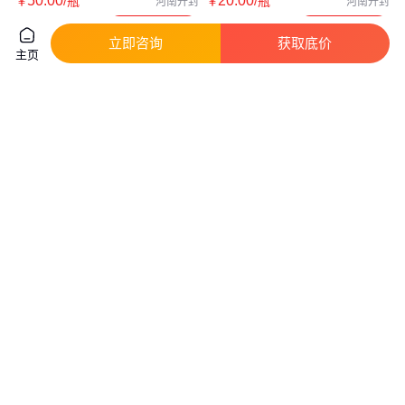
50
.00
20
.00
￥
/瓶
￥
/瓶
河南开封
河南开封
咨询
电话
咨询
电话
立即咨询
获取底价
主页
灭蝇药 兑水量大 牧场专用 蚊蝇
灭蝇药 速杀 长效 养殖场专用 可
通灭 做工精细不堵塞喷头
湿性粉 兑水量大 可喷雾 可滞留
喷洒
12
.00
15
.00
￥
/个
￥
/袋
北京
北京
咨询
电话
咨询
电话