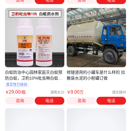
咨询
电话
咨询
电话
白蚁防治中心园林家庭灭白蚁预
修隧道用的小罐车是什么样的 拉
防白蚁，卫豹10%吡虫啉白蚁药
散装水泥的小粉罐订做
水
真实性已核验
29
.00
9
.00
￥
/瓶
￥
万
湖南长沙
湖北随州
咨询
电话
咨询
电话