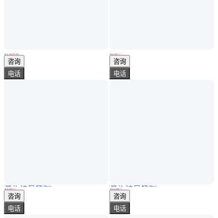
德国mib-gmbh大流量计400iPID控制器功能活搭配塞膜和软管泵组合
喷水喷嘴 冷却塔喷头 ABS/PP材质 经久耐用 可定制
￥
1
.00
万
/件
￥
6
.00
/个
广东深圳
河北衡水
咨询
咨询
电话
电话
真实性已核验
真实性已核验
ZNZT833母液喷头 耐高温耐腐蚀脱硫硝除尘904L 1.4529不锈钢定制
美国托罗570地埋散射喷头 农田灌溉市政建设园林绿化
￥
8
.00
/个
￥
13
.90
/个
河北石家庄
河南郑州
咨询
咨询
电话
电话