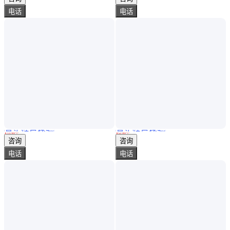
电话
电话
真实性已核验
真实性已核验
美国托罗T7球场喷头厂家 公共绿地农业灌溉草坪喷 头
加工 工业除尘降温喷头 防堵塞耐腐蚀 规格齐全可定制 大拇指
￥
13
.90
/个
￥
52
.00
/个
河南郑州
辽宁大连
咨询
咨询
电话
电话