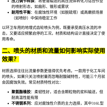
压力调节转换
：将管道输送的高压流体转化为适合作业
的喷射形态，如扇形、锥形或雾状
耐用性平衡
：在腐蚀性环境（如脱硫塔）或高磨损场景
（如喷砂）中保持稳定工作
以环卫车用的
地埋式齿轮喷头
为例，既要承受高压水流的冲
击，又要适应频繁启停的工况，材质和结构设计直接决定了使
用寿命。
二、喷头的材质和流量如何影响实际使用
效果？
材质选择往往比流量参数更值得优先考虑。一款用于化工车间
的
喷头
，如果只关注喷射量而忽略耐酸碱特性，可能三个月就
会因腐蚀失效。常见材质特性对比：
聚氨酯橡胶
：柔韧性好，适合含颗粒物的浆料输送，但
耐高温性能有限
不锈钢系列
：应对腐蚀性介质的主力选择，其中316L型