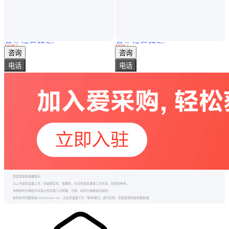
真实性已核验
真实性已核验
ZSTWB33.7/120高速水雾喷头 DN20带万向接头水雾喷嘴
朗祺园艺家用浇花喷头洗车水枪花洒浇水喷枪水管软管喷水喷雾器
￥
22
.00
/个
￥
39
.00
/个
上海
浙江杭州
咨询
咨询
电话
电话
百度爱采购温馨提示：
以上内容来自第三方，内容真实性、准确性、合法性由来源第三方负责，仅供您参考。
未经权利方授权许可禁止任何第三方转载、引用，权利方保留追究权利。
如有任何问题请进入b2b.baidu.com，点击页面最下方『联系我们』进行反馈，百度爱采购会积极处理。