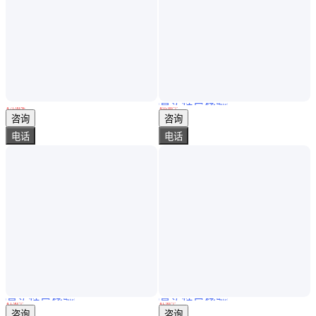
真实性已核验
增压花洒喷头加压超强淋雨洗澡热水器浴室淋浴莲蓬头浴霸软管套装
大拇指 定做 气动阀微孔喷头 规格齐全 耐磨使用时间长
￥
71
.00
/件
￥
55
.00
/个
广东广州
黑龙江佳木斯
咨询
咨询
电话
电话
真实性已核验
真实性已核验
长期报价 扇形喷嘴喷头 工业雾化锥形喷头 塑料PP喷头
厂家 管道疏通尘喷头 管道清洗喷头 除尘雾化喷头
￥
1
.90
/个
￥
1
.90
/个
山东济宁
山东济宁
咨询
咨询