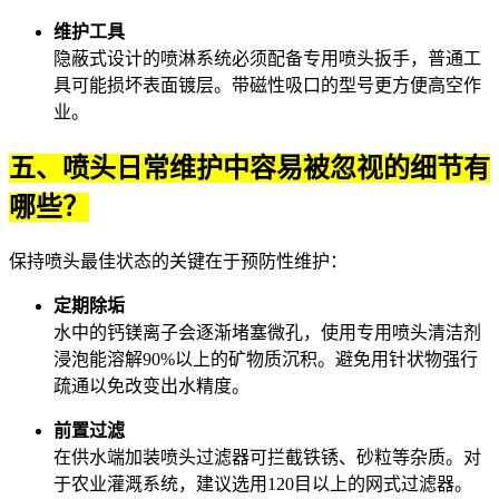
维护工具
隐蔽式设计的喷淋系统必须配备专用
喷头扳手
，普通工
具可能损坏表面镀层。带磁性吸口的型号更方便高空作
业。
五、喷头日常维护中容易被忽视的细节有
哪些？
保持喷头最佳状态的关键在于预防性维护：
定期除垢
水中的钙镁离子会逐渐堵塞微孔，使用专用
喷头清洁剂
浸泡能溶解90%以上的矿物质沉积。避免用针状物强行
疏通以免改变出水精度。
前置过滤
在供水端加装
喷头过滤器
可拦截铁锈、砂粒等杂质。对
于农业灌溉系统，建议选用120目以上的网式过滤器。