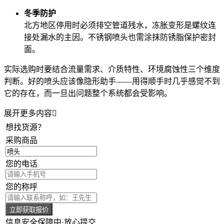
冬季防护
北方地区停用时必须排空管道残水，冻胀变形是螺纹连
接处漏水的主因。不锈钢喷头也需涂抹防锈脂保护密封
面。
实际选购时要结合流量需求、介质特性、环境腐蚀性三个维度
判断。好的
喷头
应该像隐形助手——用得顺手时几乎感觉不到
它的存在，而一旦出问题整个系统都会受影响。
展开更多内容

想找货源？
采购商品
您的电话
您的称呼
立即获取报价
信息安全保障中·放心提交