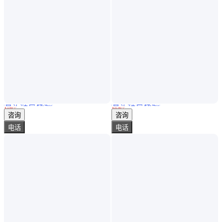
真实性已核验
真实性已核验
CXD-HG410喷头304 316 2205 2507 904L 1.4529不锈钢定制
喷咀 不锈钢蒸发器 加热炉用 材质2205 2507 904L 1.4529
￥
3
.00
/个
￥
31
.00
/个
山东济南
河北石家庄
咨询
咨询
电话
电话