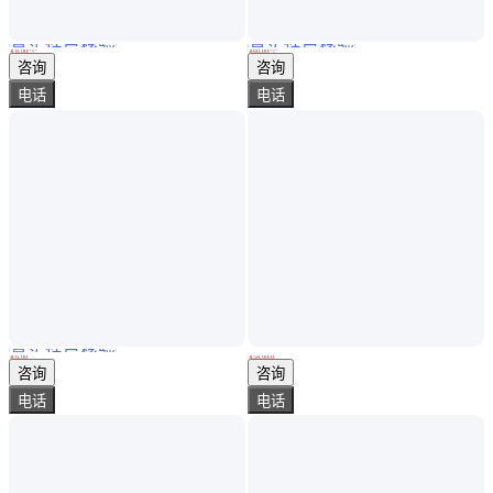
真实性已核验
真实性已核验
日东波峰焊喷头ST-6ST-6 A-100喷嘴 西浩宝 劲拓助焊剂松香喷咀
降温除尘车间用 喷嘴喷头 经久耐用规格多样可定制
￥
8
.00
/个
￥
60
.00
/个
浙江杭州
山东济宁
咨询
咨询
电话
电话
真实性已核验
河北龙轩厂家专业生产大中小冷却塔喷头 冷却塔花兰喷头 喷雾喷头 马利喷头 型号齐全 欢迎定制
淋浴喷头手持花洒喷头浴室莲蓬头淋雨喷头套装热水器增压花洒喷头
￥
6
.00
￥
54
.00
/0
河北衡水
广东广州
咨询
咨询
电话
电话