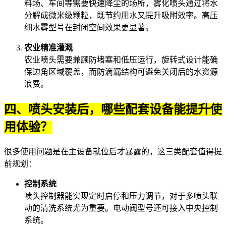
料场、车间等需要快速降尘的场所，
雾化喷头
通过将水
分解成微米级颗粒，既节约用水又提升吸附效率。高压
细水雾型号在封闭空间效果更显著。
农业精准灌溉
农业喷头
需要兼顾防堵塞和低压运行，旋转式设计能确
保边角区域覆盖，而防滴漏结构可避免关闭后的水资源
浪费。
四、喷头安装后，哪些配套设备能提升使
用体验？
很多使用问题是在主设备就位后才暴露的，这三类配套值得提
前规划：
控制系统
喷头控制器
能实现定时启停和压力调节，对于多喷头联
动的清洗系统尤为重要。电动阀型号还可接入中央控制
系统。