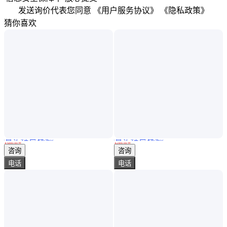
发送询价代表您同意
《用户服务协议》
《隐私政策》
猜你喜欢
真实性已核验
真实性已核验
是德keysight 出售回收 E6640A 5G综合测试仪 覆盖了广泛的频率范围
铜线生产管理系统MAX-100kg/50kg滚筒秤出货标签打印记录追溯秤
￥
6800
.00
/台
￥
2400
.00
/台
湖南常德
广东深圳
咨询
咨询
电话
电话