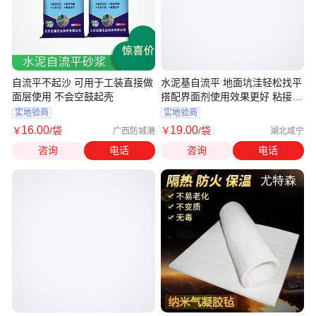
自流平不起沙 可用于工装直接做
水泥基自流平 地面坑洼轻松找平
面层使用 不会空鼓起壳
搭配界面剂使用效果更好 粘接牢
固
实地验商
实地验商
16
.00
19
.00
￥
/袋
￥
/袋
广西防城港
湖北咸宁
咨询
电话
咨询
电话