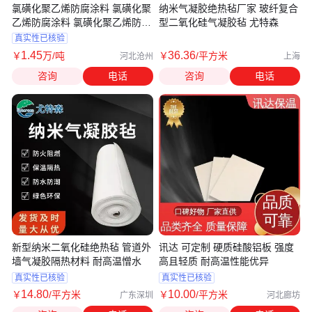
氯磺化聚乙烯防腐涂料 氯磺化聚
纳米气凝胶绝热毡厂家 玻纤复合
乙烯防腐涂料 氯磺化聚乙烯防水
型二氧化硅气凝胶毡 尤特森
防腐涂料
真实性已核验
1
.45
36
.36
￥
万
/吨
￥
/平方米
河北沧州
上海
咨询
电话
咨询
电话
新型纳米二氧化硅绝热毡 管道外
讯达 可定制 硬质硅酸铝板 强度
墙气凝胶隔热材料 耐高温憎水
高且轻质 耐高温性能优异
真实性已核验
真实性已核验
14
.80
10
.00
￥
/平方米
￥
/平方米
广东深圳
河北廊坊