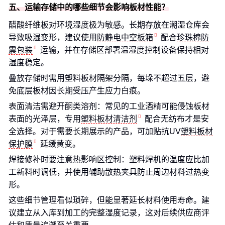
五、运输存储中的哪些细节会影响板材性能？
醋酸纤维板对环境湿度极为敏感。长期存放在潮湿仓库会
导致吸湿变形，建议使用
防静电中空板箱
配合
珍珠棉防
震包装
运输，并在存储区部署温湿度控制设备保持相对
湿度稳定。
叠放存储时需用塑料板材隔架分隔，每垛不超过五层，避
免底层板材因长期受压产生应力白痕。
表面清洁需避开酮类溶剂：常见的工业酒精可能侵蚀板材
表面的光泽层，专用
塑料板材清洁剂
配合无纺布才是安
全选择。对于需要长期展示的产品，可加贴抗UV
塑料板材
保护膜
延缓黄变。
焊接修补时要注意热影响区控制：塑料焊机的温度应比加
工新料时调低，并使用辅助散热夹具防止周边材料过热变
形。
这些细节管理看似琐碎，但能显著延长材料使用寿命。建
议建立从入库到加工的完整湿度记录，这对后续供应商评