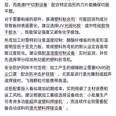
层，而
高速PP切割设备
配合特定齿形的刀片能确保切面
平整。
对于需要粘接的部件，普通
塑料粘合剂
可能因溶剂成分
导致板材表面雾化，建议选择
UV光固化胶
或中性
硅胶快
干胶水
，既能保证强度又避免化学腐蚀。
热弯加工时需特别注意温度控制：醋酸纤维板的热变形温
度明显低于亚克力板，常规塑料热弯机的默认设定容易导
致过度软化。建议搭配
温湿度控制设备
实时监测，并优
先选择带分段加热功能的塑料折弯机。
安全防护同样不可忽视：加工产生的细微粉尘需要
KN95防
尘口罩
配合
防冲击护目镜
，尤其是进行激光雕刻或超声
波焊接时，飞溅颗粒可能携带高温。
这些配套投入看似增加初期成本，实则规避了主材浪费和
返工风险。建议根据加工量级选择设备组合：小批量生产
可考虑多功能
超声波塑料焊接机
，而连续作业则需要配
备自动送料的
激光塑料焊接设备
。