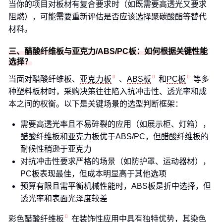
当你的项目对板材有复合要求时（如既需要高透光又要求
阻燃），可能需要重新评估是否应该选择聚碳酸酯等替代
材料。
三、醋酸纤维板与亚克力/ABS/PC板：如何根据关键性能
选择？
当面对醋酸纤维板、
亚克力板
、
ABS板
和
PC板
等多
种塑料板材时，采购决策往往陷入抗冲击性、透光率和成
本之间的权衡。以下是关键场景的选型判断框架：
需要高透光率且不易碎裂的应用（如展示柜、灯箱），
醋酸纤维板和亚克力板优于ABS/PC，但醋酸纤维板的
耐候性稍逊于亚克力
对抗冲击性要求严格的场景（如防护罩、运动器材），
PC板表现最佳，但成本明显高于其他选项
预算有限且需平衡机械性能时，ABS板是折中选择，但
透光率和表面光泽度较差
彩色醋酸纤维板
在装饰性应用中具有独特优势，其染色