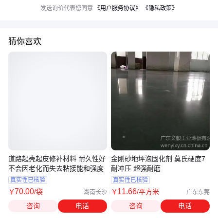
发送询价代表您同意
《用户服务协议》
《隐私政策》
猜你喜欢
道路起壳起皮修补材料 耐久性好
金刚砂地坪泡固化剂 莫氏硬度7
不会因老化而失去粘接能和强度
耐冲压 超强耐磨
真实性已核验
真实性已核验
70
.00
11
.66
￥
/袋
￥
/平方米
湖南长沙
广东东莞
咨询
电话
咨询
电话