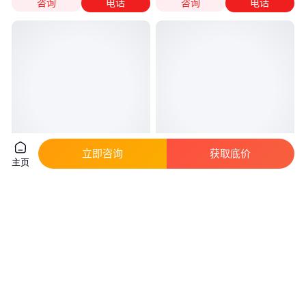
咨询
电话
咨询
电话
立即咨询
获取底价
主页
讯达 硬质硅酸铝板 耐酸碱性优
讯达 硅酸铝板 耐酸碱性优良 强
良 隔热性能优越 源头工厂
度高且轻质 厂家供应
真实性已核验
真实性已核验
10
.00
10
.00
￥
/平方米
￥
/平方米
河北廊坊
河北廊坊
咨询
电话
咨询
电话