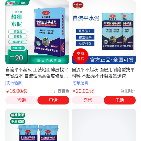
自流平不起灰 工装地面薄层找平
自流平不起灰 面层用耐磨型找平
节省成本 自流性高高强度修复材
材料 不起壳不开裂发货迅速
料
实地验商
实地验商
16
.00
20
.00
￥
/袋
￥
/袋
广西百色
湖北荆州
咨询
电话
咨询
电话