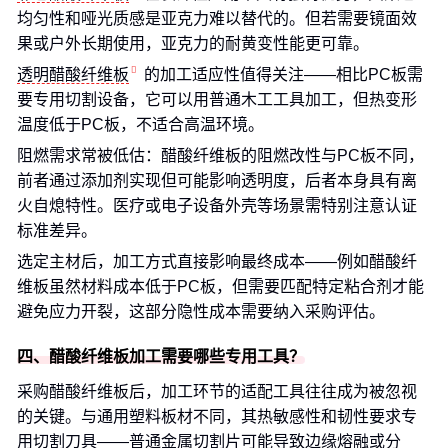
均匀性和哑光质感是亚克力难以替代的。但若需要镜面效
果或户外长期使用，亚克力的耐黄变性能更可靠。
透明醋酸纤维板
的加工适应性值得关注——相比PC板需
要专用切割设备，它可以用普通木工工具加工，但热变形
温度低于PC板，不适合高温环境。
阻燃需求常被低估：醋酸纤维板的阻燃改性与PC板不同，
前者通过添加剂实现但可能影响透明度，后者本身具有离
火自熄特性。医疗或电子设备外壳等场景需特别注意认证
标准差异。
选定主材后，加工方式直接影响最终成本——例如醋酸纤
维板虽然材料成本低于PC板，但需要匹配特定粘合剂才能
避免应力开裂，这部分隐性成本需要纳入采购评估。
四、醋酸纤维板加工需要哪些专用工具？
采购醋酸纤维板后，加工环节的适配工具往往成为被忽视
的关键。与通用塑料板材不同，其热敏感性和韧性要求专
用切割刀具——普通金属切割片可能导致边缘熔融或分