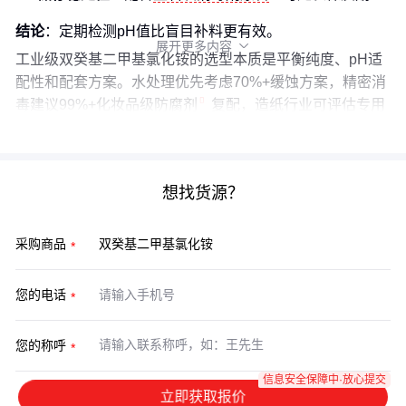
结论
：定期检测pH值比盲目补料更有效。
展开更多内容

工业级双癸基二甲基氯化铵的选型本质是平衡纯度、pH适
配性和配套方案。水处理优先考虑70%+缓蚀方案，精密消
毒建议99%+
化妆品级防腐剂
复配，造纸行业可评估专用
杀菌剂的综合成本。
想找货源？
采购商品
您的电话
您的称呼
信息安全保障中·放心提交
立即获取报价