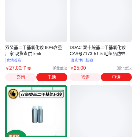
双癸基二甲基氯化铵 80%含量
DDAC 双十烷基二甲基氯化铵
厂家 现货直供 kmk
CAS号7173-51-5 毛织品防蛀剂
化工原料
实地验商
真实性已核验
27
.00
25
.00
￥
/千克
￥
湖北武汉
湖北武汉
咨询
电话
咨询
电话