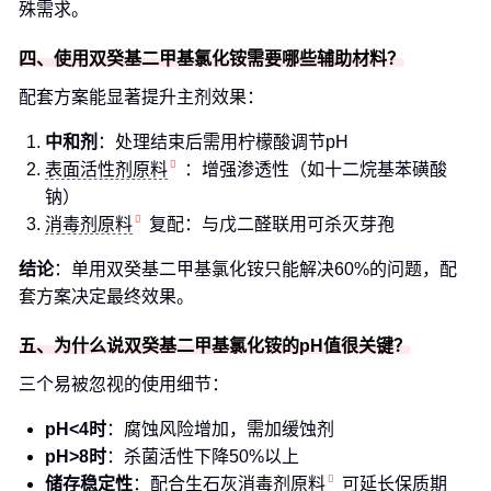
殊需求。
四、使用双癸基二甲基氯化铵需要哪些辅助材料？
配套方案能显著提升主剂效果：
中和剂
：处理结束后需用柠檬酸调节pH
表面活性剂原料
：增强渗透性（如十二烷基苯磺酸
钠）
消毒剂原料
复配：与戊二醛联用可杀灭芽孢
结论
：单用双癸基二甲基氯化铵只能解决60%的问题，配
套方案决定最终效果。
五、为什么说双癸基二甲基氯化铵的pH值很关键？
三个易被忽视的使用细节：
pH<4时
：腐蚀风险增加，需加缓蚀剂
pH>8时
：杀菌活性下降50%以上
储存稳定性
：配合
生石灰消毒剂原料
可延长保质期