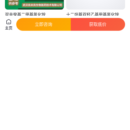
双辛癸基二甲基氯化铵
十二烷基双羟乙基甲基氯化铵
CAS#68424-95-3 70% 克米克包
22340-01-8 有机合成
立即咨询
获取底价
装1KG 25KG
实地验商
真实性已核验
主页
280
.00
18
.00
￥
/千克
￥
/千克
湖北武汉
湖北武汉
咨询
电话
咨询
电话
拉那白二椰油烷基二甲基氯化铵
十二烷基双羟乙基甲基氯化铵 含
双椰油基二甲基氯化胺 61789-
量50% 货源充足 可分装
77-3
真实性已核验