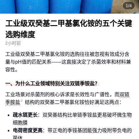
1/4
工业级双癸基二甲基氯化铵的五个关键
选购维度
2小时前
工业级双癸基二甲基氯化铵的选购往往被忽视有效成分含
量与pH值的匹配关系——这直接决定了杀菌效率和材料兼
容性。
一、为什么工业领域特别关注双链季铵盐？
工业场景对杀菌剂的核心诉求是长效性与广谱性，而
双链
季胺盐
结构的双癸基二甲基氯化铵恰好满足这两点：
疏水链更长
：双癸基结构比单链季铵盐更易破坏微生物
细胞膜
电荷密度更高
：带正电的季铵基团能强力吸附带负电的
菌体