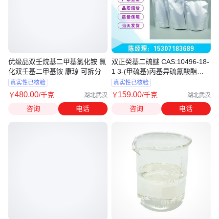
优级品双壬烷基二甲基氯化铵 氯
双正癸基二硫醚 CAS:10496-18-
化双壬基二甲基铵 康琼 可拆分
1 3-(甲硫基)丙基异硫氰酸酯
505-79-3
真实性已核验
真实性已核验
480
.00
159
.00
￥
/千克
￥
/千克
湖北武汉
湖北武汉
咨询
电话
咨询
电话