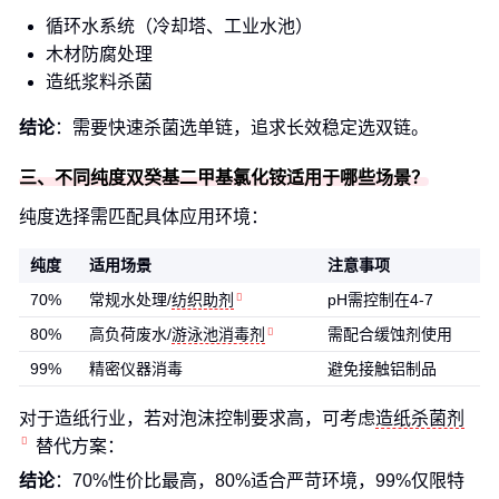
循环水系统（冷却塔、工业水池）
木材防腐处理
造纸浆料杀菌
结论
：需要快速杀菌选单链，追求长效稳定选双链。
三、不同纯度双癸基二甲基氯化铵适用于哪些场景？
纯度选择需匹配具体应用环境：
纯度
适用场景
注意事项
70%
常规水处理/
纺织助剂
pH需控制在4-7
80%
高负荷废水/
游泳池消毒剂
需配合缓蚀剂使用
99%
精密仪器消毒
避免接触铝制品
对于造纸行业，若对泡沫控制要求高，可考虑
造纸杀菌剂
替代方案：
结论
：70%性价比最高，80%适合严苛环境，99%仅限特