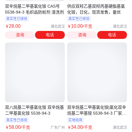
双辛烷基二甲基氯化铵 CAS号
供应双羟乙基双羟丙基硬脂基氯
5538-94-3 毛织品防蛀剂 清洗剂
化铵，日化，现货发售，量优
真实性已核验
真实性已核验
28
.00
10
.00
￥
￥
/千克
湖北武汉
湖北武汉
咨询
电话
咨询
电话
双八烷基二甲基氯化铵 双辛烷基
双辛烷基二甲基氯化铵|氯化双辛
二甲基氯化铵 5538-94-3
烷基二甲基铵 5538-94-3 厂家
kmk
真实性已核验
实地验商
58
.00
34
.00
￥
/千克
￥
/千克
广东广州
湖北武汉