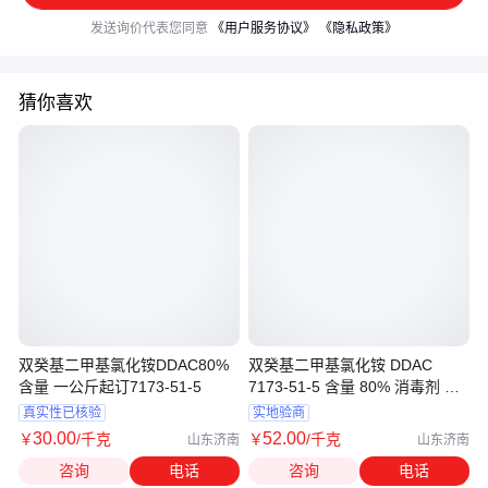
发送询价代表您同意
《用户服务协议》
《隐私政策》
猜你喜欢
双癸基二甲基氯化铵DDAC80%
双癸基二甲基氯化铵 DDAC
含量 一公斤起订7173-51-5
7173-51-5 含量 80% 消毒剂 防
蛀剂
真实性已核验
实地验商
30
.00
52
.00
￥
/千克
￥
/千克
山东济南
山东济南
咨询
电话
咨询
电话