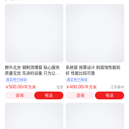
群升北亦 钢制泄爆窗 贴心服务
系统窗 按需设计 耐腐蚀性能较
质量无忧 先进的设备 只为让您
好 性能比较可靠
满意
真实性已核验
真实性已核验
500
.00
400
.00
￥
/平方米
￥
/平方米
北京
江苏泰州
咨询
电话
咨询
电话