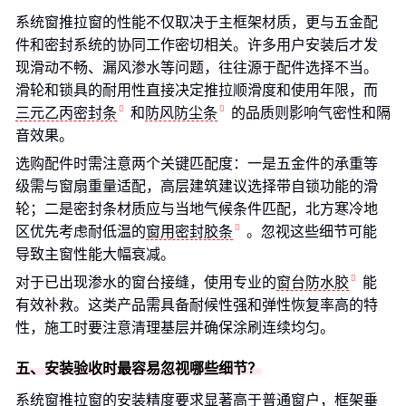
系统窗推拉窗的性能不仅取决于主框架材质，更与五金配
件和密封系统的协同工作密切相关。许多用户安装后才发
现滑动不畅、漏风渗水等问题，往往源于配件选择不当。
滑轮和锁具的耐用性直接决定推拉顺滑度和使用年限，而
三元乙丙密封条
和
防风防尘条
的品质则影响气密性和隔
音效果。
选购配件时需注意两个关键匹配度：一是五金件的承重等
级需与窗扇重量适配，高层建筑建议选择带自锁功能的滑
轮；二是密封条材质应与当地气候条件匹配，北方寒冷地
区优先考虑耐低温的
窗用密封胶条
。忽视这些细节可能
导致主窗性能大幅衰减。
对于已出现渗水的窗台接缝，使用专业的
窗台防水胶
能
有效补救。这类产品需具备耐候性强和弹性恢复率高的特
性，施工时要注意清理基层并确保涂刷连续均匀。
五、安装验收时最容易忽视哪些细节？
系统窗推拉窗的安装精度要求显著高于普通窗户，框架垂