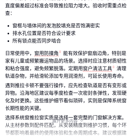
直度偏差超过标准会导致推拉阻力增大。验收时需重点检
查：
窗框与墙体间的发泡胶填充是否饱满密实
排水孔位置是否符合设计要求
所有锁点能否同步啮合
日常使用中，
窗用防撞角
能有效保护窗扇边角，特别是
家有儿童或频繁搬运物品的场景。选择时应注意材质韧性
和粘合强度，避免频繁脱落。定期用
窗户清洁工具
清理
轨道杂物，并给滑轮添加专用润滑剂，可延长使用寿命。
遇到推拉卡顿不要强行操作，应先检查轨道是否有变形或
异物。沿海地区建议每季度检查一次密封条弹性，发现硬
化及时更换。这些维护细节看似琐碎，实则是保障系统窗
长期性能的关键。
选择系统窗推拉窗实质是选择一套完整的门窗解决方案。
展开更多内容

从主材参数到配件匹配，从安装精度到维护习惯，每个环
节都影响着最终的使用体验和生命周期成本。建议根据建