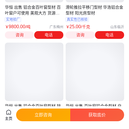
华恒 出售 铝合金百叶窗型材 百
滑轮推拉平移门型材 华浩铝合金
叶窗户可使用 美观大方 货源充
型材 阳光房型材
足
实地验厂
真实性已核验
9800
.00
25
.00
￥
/吨
￥
/千克
广东梅州
山东临沂
咨询
电话
咨询
电话
华恒 出售 铝合金百叶窗型材 锌
华恒 出售 百叶窗铝合金型材 自
钢百叶 款式多样 小区通风处可
垂百叶 遮阳通风 开启顺畅
立即咨询
获取底价
用
主页
实地验厂
实地验厂
9800
.00
9800
.00
￥
/吨
￥
/吨
上海
湖北仙桃