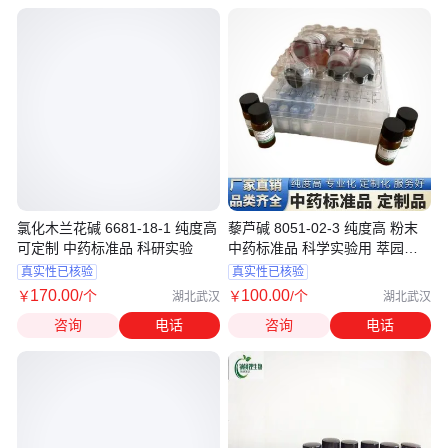
氯化木兰花碱 6681-18-1 纯度高
藜芦碱 8051-02-3 纯度高 粉末
可定制 中药标准品 科研实验
中药标准品 科学实验用 萃园生
物 现货
真实性已核验
真实性已核验
170
.00
100
.00
￥
/个
￥
/个
湖北武汉
湖北武汉
咨询
电话
咨询
电话