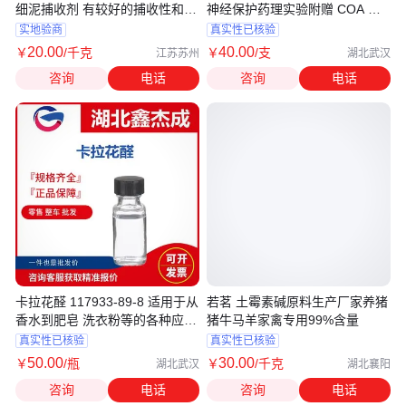
细泥捕收剂 有较好的捕收性和选
神经保护药理实验附赠 COA 质
择性
检报告
实地验商
真实性已核验
20
.00
40
.00
￥
/千克
￥
/支
江苏苏州
湖北武汉
咨询
电话
咨询
电话
卡拉花醛 117933-89-8 适用于从
若茗 土霉素碱原料生产厂家养猪
香水到肥皂 洗衣粉等的各种应用
猪牛马羊家禽专用99%含量
中
真实性已核验
真实性已核验
50
.00
30
.00
￥
/瓶
￥
/千克
湖北武汉
湖北襄阳
咨询
电话
咨询
电话