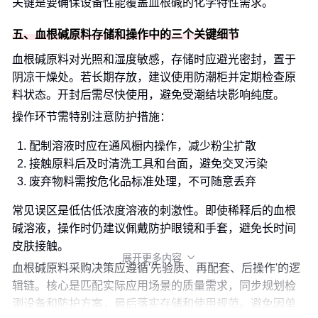
关键是要确保设备性能覆盖血根碱的化学特性需求。
五、血根碱原料存储和操作中的三个关键细节
血根碱原料对光照和湿度敏感，存储时应避光密封，置于
阴凉干燥处。若长期存放，建议使用防潮柜并定期检查原
料状态。开封后需尽快使用，避免受潮结块影响纯度。
操作环节需特别注意防护措施：
配制溶液时应在通风橱内操作，减少粉尘扩散
接触原料后及时清洗工具和台面，避免交叉污染
废弃物料需按危化品标准处理，不可随意丢弃
常见误区是低估低浓度溶液的刺激性。即使稀释后的血根
碱溶液，操作时仍建议佩戴防护眼镜和手套，避免长时间
皮肤接触。
展开更多内容

血根碱原料采购决策应遵循'先验质、再配套、后操作'的逻
辑链。核心是匹配实际应用场景的质量需求，同步规划检
测设备和防护方案，最后落实存储和使用规范。避免因单