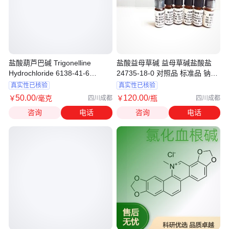
盐酸葫芦巴碱 Trigonelline
盐酸益母草碱 益母草碱盐酸盐
Hydrochloride 6138-41-6
24735-18-0 对照品 标准品 钠钶
C7H8ClNO2
锂
真实性已核验
真实性已核验
50
.00
120
.00
￥
/毫克
￥
/瓶
四川成都
四川成都
咨询
电话
咨询
电话