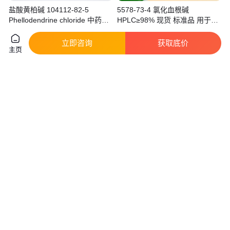
盐酸黄柏碱 104112-82-5
5578-73-4 氯化血根碱
Phellodendrine chloride 中药标
HPLC≥98% 现货 标准品 用于科
准品
研实验
真实性已核验
真实性已核验
立即咨询
获取底价
500
.00
150
.00
￥
/支
￥
/支
四川成都
湖北武汉
主页
咨询
电话
咨询
电话
吴茱萸碱 518-17-2 吲哚生物碱
防己诺林碱 436-77-1
含量98% 生物合成 科研小包装
Fangchinoline 标准品
HPLC≥98% 普菲德
真实性已核验
真实性已核验
1850
.00
130
.00
￥
/千克
￥
/毫克
湖北武汉
四川成都