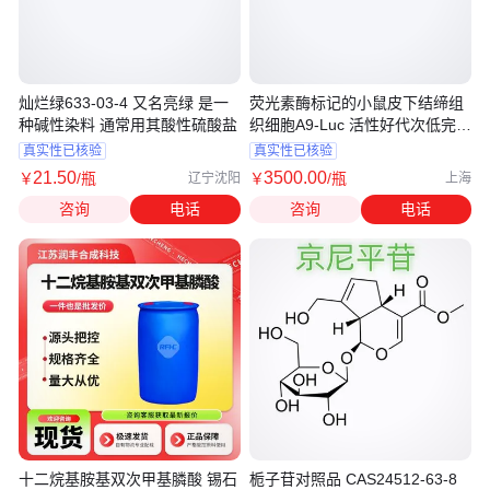
灿烂绿633-03-4 又名亮绿 是一
荧光素酶标记的小鼠皮下结缔组
种碱性染料 通常用其酸性硫酸盐
织细胞A9-Luc 活性好代次低完培
可售
真实性已核验
真实性已核验
21
.50
3500
.00
￥
/瓶
￥
/瓶
辽宁沈阳
上海
咨询
电话
咨询
电话
十二烷基胺基双次甲基膦酸 锡石
栀子苷对照品 CAS24512-63-8