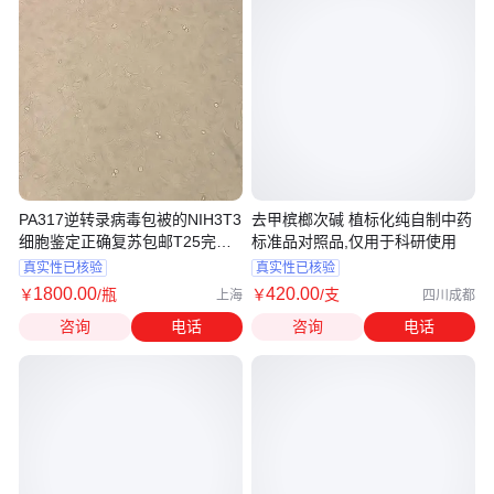
PA317逆转录病毒包被的NIH3T3
去甲槟榔次碱 植标化纯自制中药
细胞鉴定正确复苏包邮T25完倍
标准品对照品,仅用于科研使用
可售
真实性已核验
真实性已核验
1800
.00
420
.00
￥
/瓶
￥
/支
上海
四川成都
咨询
电话
咨询
电话