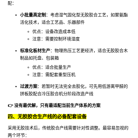
配：
小批量高定制
：考虑湿气固化型
无胶胶合工艺
，如聚氨酯
活化技术，适合工艺品、乐器部件
优点：设备改造成本低
注意：需要控制环境湿度
标准化板材生产
：物理热压工艺更经济，适合
无胶胶合木
制品
如托盘、包装箱
优点：适合批量生产
注意：需配套重型压机
过渡方案
：若暂时无法完全去胶化，可先用低游离甲醛的
拼板胶
配合
冷压胶合机
分阶段改造产线
👉 没有最优解，只有最适配当前生产体系的方案
四、无胶胶合生产线的必备配套设备
采用无胶技术后，传统胶合产线需要针对性调整。最容易忽视的
两个环节：