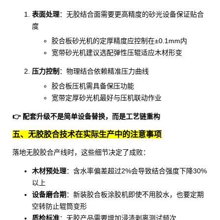
表面处理
：无胶结合面需要更高精度的砂光设备保证贴合
度
胶合板砂光机
的定厚精度应控制在±0.1mm内
宽带砂光机建议选配弹性压辊适应木材形变
压力控制
：物理结合依赖精准压力曲线
胶合板压机
需具备保压功能
宽带定厚砂光机
最好与压机联动作业
👉 配套升级不是简单设备替换，而是工艺链重构
五、无胶胶合技术在实际生产中的注意事项
落地无胶胶合产线时，这些细节决定了成败：
木材预处理
：含水率偏差超过2%会导致结合强度下降30%
以上
设备磨合期
：新装
胶合板涂胶机
即使不用胶水，也要定期
空转防止辊筒变形
质检标准
：无胶产品需要增加浸渍剥离测试频次