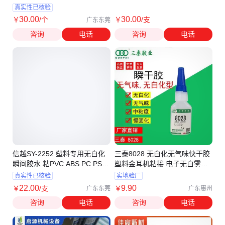
MXBON401
真实性已核验
30
.00
30
.00
￥
/个
￥
/支
广东东莞
咨询
电话
咨询
电话
信越SY-2252 塑料专用无白化
三泰8028 无白化无气味快干胶
瞬间胶水 粘PVC ABS PC PS无
塑料金耳机粘接 电子无白雾无
气味快干胶
气味
真实性已核验
实地验厂
22
.00
9
.90
￥
/支
￥
广东东莞
广东惠州
咨询
电话
咨询
电话