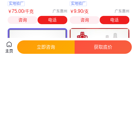
水
实地验厂
实地验厂
75
.00
9
.90
￥
/千克
￥
/支
广东惠州
广东惠州
咨询
电话
咨询
电话
立即咨询
获取底价
主页
低生长因子金牌无酚红基质胶
北回22460M MXBON22460m
0827035 体内模型研究
无气味胶 mxbon22403m 无白
化强力胶
真实性已核验
真实性已核验
1710
.00
95
.00
￥
/瓶
￥
/支
广东广州
广东东莞
咨询
电话
咨询
电话