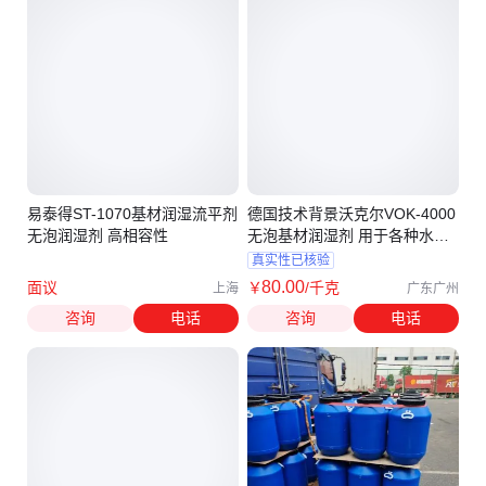
易泰得ST-1070基材润湿流平剂
德国技术背景沃克尔VOK-4000
无泡润湿剂 高相容性
无泡基材润湿剂 用于各种水性
涂料油墨
真实性已核验
80
.00
面议
￥
/千克
上海
广东广州
咨询
电话
咨询
电话