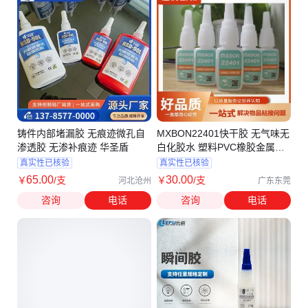
铸件内部堵漏胶 无痕迹微孔自
MXBON22401快干胶 无气味无
渗透胶 无渗补痕迹 华圣盾
白化胶水 塑料PVC橡胶金属北
回21401胶
真实性已核验
真实性已核验
65
.00
30
.00
￥
/支
￥
/支
河北沧州
广东东莞
咨询
电话
咨询
电话