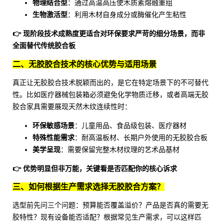
物理结合型
：通过高温高压使木质素熔融重组
生物激活型
：利用木材自身成分或酶催化产生粘性
👉 现阶段技术成熟度更适合对环保要求严苛的细分场景，而非
全面替代传统胶合板
二、无胶胶合技术的核心优势与适用场景
真正让无胶胶合技术脱颖而出的，是它在特定场景下的不可替代
性。比如医疗器械包装箱必须避免化学物质迁移，或者高端
无胶
胶合家具
需要展现天然木纹连续性时：
环保敏感场景
：儿童用品、食品级包装、医疗器材
特殊性能需求
：耐高温板材、长期户外使用的
无胶胶合板
美学呈现
：需要保留完整木材纹理的艺术品基材
👉 优势明显但非万能，关键看是否匹配你的核心诉求
三、如何根据生产需求选择无胶胶合方案？
选型前先问三个问题：预算能否覆盖溢价？产品是否真的需要无
胶特性？现有设备能否适配？根据常见生产需求，可以这样匹