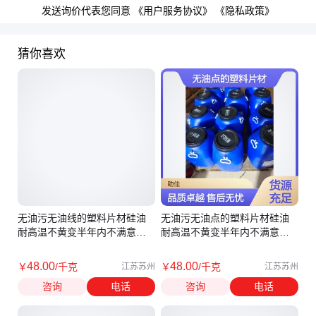
发送询价代表您同意
《用户服务协议》
《隐私政策》
猜你喜欢
无油污无油线的塑料片材硅油
无油污无油点的塑料片材硅油
耐高温不黄变半年内不满意退
耐高温不黄变半年内不满意退
换货
换货
48
.00
48
.00
￥
/千克
￥
/千克
江苏苏州
江苏苏州
咨询
电话
咨询
电话