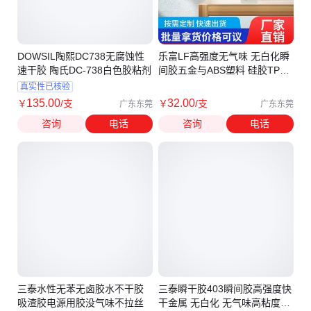
DOWSIL陶熙DC738无腐蚀性
乐富LF高强度无气味 无白化瞬
速干胶 陶氏DC-738白色胶粘剂
间胶五金与ABS塑料 硅胶TPU
快干胶厂家
真实性已核验
135
.00
32
.00
￥
/支
￥
/支
广东东莞
广东东莞
咨询
电话
咨询
电话
三泰水性无苯无卤胶水不干胶
三泰瞬干胶403瞬间胶高强度快
吸渣胶电源用胶没气味不拉丝
干金属 无白化 无气味高粘度胶