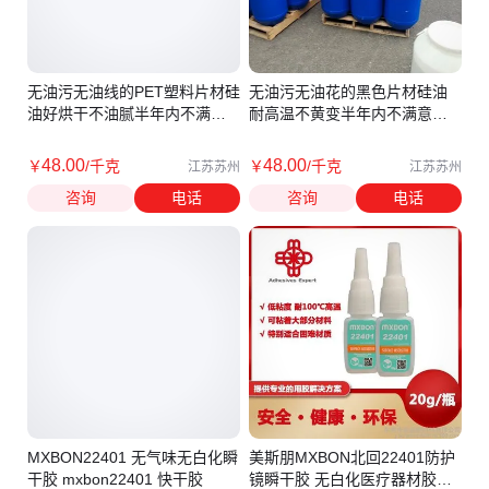
无油污无油线的PET塑料片材硅
无油污无油花的黑色片材硅油
油好烘干不油腻半年内不满意
耐高温不黄变半年内不满意退
退换货
换货
48
.00
48
.00
￥
/千克
￥
/千克
江苏苏州
江苏苏州
咨询
电话
咨询
电话
MXBON22401 无气味无白化瞬
美斯朋MXBON北回22401防护
干胶 mxbon22401 快干胶
镜瞬干胶 无白化医疗器材胶