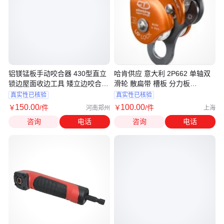
铝镁锰板手动咬合器 430型直立
哈肯供应 意大利 2P662 单轴双
锁边屋面收边工具 矮立边咬合锁
滑轮 散扁带 槽板 分力板
边钳
2A63705
真实性已核验
真实性已核验
150
.00
100
.00
￥
/件
￥
/件
河南郑州
上海
咨询
电话
咨询
电话