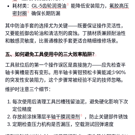
耗材类：
GL-5齿轮润滑油
能降低安装阻力，
氟胶高压
密封圈
确保长期防漏
其中防油手套的选择尤为关键——既要保证操作灵活性，
又要能抵御齿轮油和清洁剂的腐蚀。丁腈材质兼顾耐油性
和触感灵敏度，比普通橡胶手套更适合精细维修场景。
五、如何避免工具使用中的三大效率陷阱？
工具就位后的第一个操作误区是直接施力——应先检查半
轴卡簧槽是否有变形。用半轴卡簧钳预松卡簧能减少90%
的突发性安装阻力，这个步骤常被经验不足的技师忽略。
维护时注意三个细节：
每次使用后清理工具凹槽残留油泥，避免硬化影响下次
定位精度
存放前涂抹薄层
半轴干膜润滑剂
，防止关键部件锈蚀
定期检查压力机构是否漏压，空载测试回弹速度