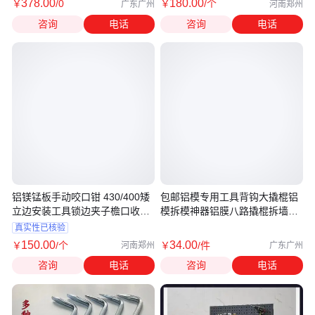
378
.00
180
.00
￥
/0
￥
/个
广东广州
河南郑州
咨询
电话
咨询
电话
铝镁锰板手动咬口钳 430/400矮
包邮铝模专用工具背钩大撬棍铝
立边安装工具锁边夹子檐口收边
模拆模神器铝膜八路撬棍拆墙板
钳
工具
真实性已核验
150
.00
34
.00
￥
/个
￥
/件
河南郑州
广东广州
咨询
电话
咨询
电话