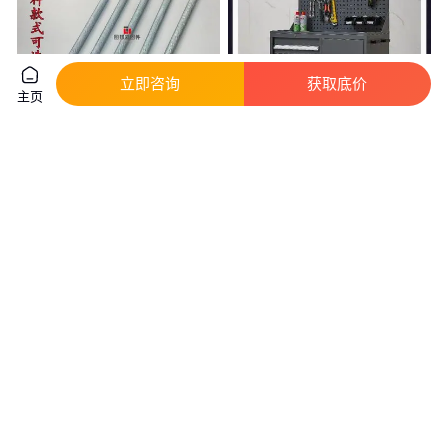
立即咨询
获取底价
主页
。铝模专用工具大全开合模器撬
嘉 兴工具车双开门配层板加厚维
棍锤子拆膜神器木工高强度特种
修工具柜 工具推车 多功能车间
钢撬
路信
真实性已核验
41
.00
680
.00
￥
/0
￥
/个
广东广州
浙江嘉兴
咨询
电话
咨询
电话