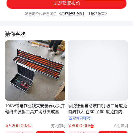
立即获取报价
发送询价代表您同意
《用户服务协议》
《隐私政策》
猜你喜欢
10KV带电作业线夹安装器双头并
耐锐德全自动坡口机 坡口角度范
勾线夹装拆工具并沟线夹成套操
围调节大 在30 至60 度范围内任
作杆
意调节
真实性已核验
5200
.00
8000
.00
￥
/件
￥
/台
河北廊坊
广东深圳