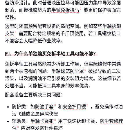
备防滑设计。此时普通液压拉马可能因压力集中导致涂层
剥落，而带橡胶垫片的
半轴免拆拉马
能更好保护表面完
整性。
选型时还需预留配套设备的适配空间。例如某些
半轴拆卸
支架
需要配合特定规格的千斤顶使用，若工具螺纹接口
不兼容会大幅降低作业效率。
四、为什么单独购买免拆半轴工具可能不够？
免拆半轴工具虽然能减少拆卸工作量，但实际维修中常遇
到两个被忽视的问题：
半轴球笼防尘罩
破损导致的二次
污染，以及润滑油不足引发的安装阻力增大。这些细节若
处理不当，可能抵消工具本身的效率优势。
配套设备主要解决三类问题：
防护类：如
防油手套
和
安全护目镜
，避免操作时油
污飞溅或金属碎屑伤害
辅助类：
半轴卡簧钳
用于快速拆卸卡簧，
防尘套修理
包
应对突发密封件损坏