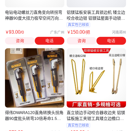
电钻电动螺丝刀直角变向转拐弯
铝镁锰板安装工具锁边机 矮立边
神器90度大扭力极窄空间万向拐
咬合收边钳 铝镁锰屋面手动锁边
角器
钳
真实性已核验
93
.00
150
.00
￥
/0
￥
/把
广东广州
河南郑州
咨询
电话
咨询
电话
得伟DWARA120直角转换头拐角
直立锁边手动咬合器收边夹 铝镁
器90度批头转弯10倍寿命1.5英
锰板施工夹钳工具矮立边檐口收
寸宽
边钳
真实性已核验