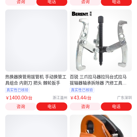
咨询
电话
咨询
电话
热换器换管用拔管机 手动换管工
百锐 三爪拉马器拉玛台式拉马
具组合 内割刀 把头 棘轮扳手
拔轴器轴承拆除器 汽修工具
BT9098
真实性已核验
真实性已核验
1400
.00
43
.44
￥
/台
￥
/台
浙江温州
广东深圳
咨询
电话
咨询
电话