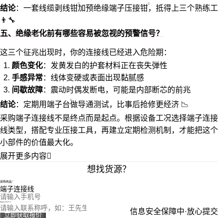
结论
：一套
线缆剥线钳
加
预绝缘端子压接钳
，抵得上三个熟练工
👨‍🔧
五、绝缘老化前有哪些容易被忽视的预警信号？
这三个征兆出现时，你的连接线已经进入危险期：
颜色变化
：发黄发白的护套材料正在丧失弹性
手感异常
：线体变硬或表面出现黏腻感
间歇故障
：震动时偶发断电，可能是内部断芯的前兆
结论
：定期用
端子台
做导通测试，比事后抢修更经济 📉
采购端子连接线不是终点而是起点。根据设备工况选择
端子连接
线
类型，搭配专业压接工具，再建立定期检测机制，才能把这个
小部件的价值最大化。
展开更多内容

想找货源？
采购商品
您的电话
您的称呼
信息安全保障中·放心提交
立即获取报价