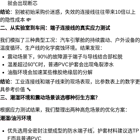
就会出现断芯
结论
：别被初始采购价迷惑，失效的连接线往往带来10倍以上
的隐性成本 💸
二、从实验室到车间：端子连接线的真实应力测试
我们模拟了三种典型工况：汽车引擎舱的持续震动、户外设备的
温度循环、生产线的化学腐蚀环境。结果发现：
震动场景下，90%的故障源于端子与导线结合部松脱
温差超过60℃时，普通PVC护套会出现龟裂渗水
油脂环境会加速某些橡胶绝缘层的分解
结论
：
工业连接线
和
端子线束
的现场表现，比参数表上的数字更
具参考价值 🔧
三、潮湿环境和震动场景该选哪种衍生方案？
根据应力测试结果，我们整理出两种高危场景的优化方案：
潮湿/油污环境
优先选用全密封注塑成型的
防水端子线
，护套材料建议选TP
E而非普通PVC