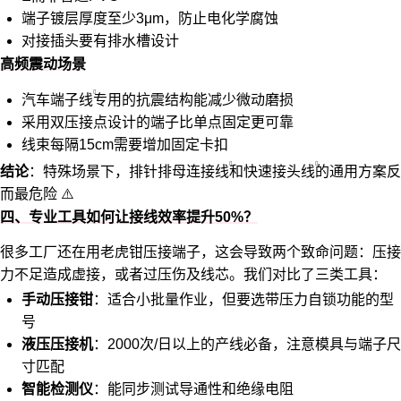
端子镀层厚度至少3μm，防止电化学腐蚀
对接插头要有排水槽设计
高频震动场景
汽车端子线
专用的抗震结构能减少微动磨损
采用双压接点设计的端子比单点固定更可靠
线束每隔15cm需要增加固定卡扣
结论
：特殊场景下，
排针排母连接线
和
快速接头线
的通用方案反
而最危险 ⚠️
四、专业工具如何让接线效率提升50%？
很多工厂还在用老虎钳压接端子，这会导致两个致命问题：压接
力不足造成虚接，或者过压伤及线芯。我们对比了三类工具：
手动压接钳
：适合小批量作业，但要选带压力自锁功能的型
号
液压压接机
：2000次/日以上的产线必备，注意模具与端子尺
寸匹配
智能检测仪
：能同步测试导通性和绝缘电阻