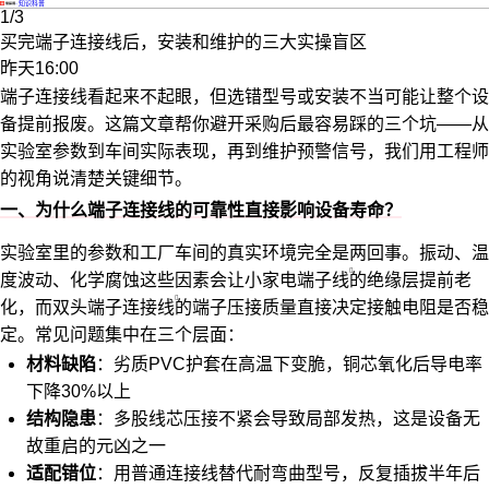
·
知识科普
1/3
买完端子连接线后，安装和维护的三大实操盲区
昨天16:00
端子连接线看起来不起眼，但选错型号或安装不当可能让整个设
备提前报废。这篇文章帮你避开采购后最容易踩的三个坑——从
实验室参数到车间实际表现，再到维护预警信号，我们用工程师
的视角说清楚关键细节。
一、为什么端子连接线的可靠性直接影响设备寿命？
实验室里的参数和工厂车间的真实环境完全是两回事。振动、温
度波动、化学腐蚀这些因素会让
小家电端子线
的绝缘层提前老
化，而
双头端子连接线
的端子压接质量直接决定接触电阻是否稳
定。常见问题集中在三个层面：
材料缺陷
：劣质PVC护套在高温下变脆，铜芯氧化后导电率
下降30%以上
结构隐患
：多股线芯压接不紧会导致局部发热，这是设备无
故重启的元凶之一
适配错位
：用普通连接线替代耐弯曲型号，反复插拔半年后