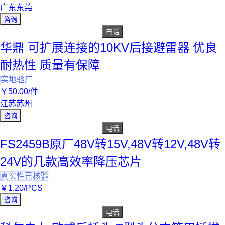
广东东莞
咨询
电话
华鼎 可扩展连接的10KV后接避雷器 优良
耐热性 质量有保障
实地验厂
￥
50
.00
/件
江苏苏州
咨询
电话
FS2459B原厂48V转15V,48V转12V,48V转
24V的几款高效率降压芯片
真实性已核验
￥
1
.20
/PCS
咨询
电话