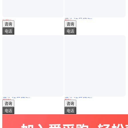
真实性已核验
直升机接新娘 具备更多可操控性 轻松实现点对点的飞行
批发PP聚丙烯高温菌种袋 香菇制种袋 木耳制种透明栽培袋各种规格
￥
1
.00
万
/个
￥
0
.11
/个
山东济南
云南昭通
咨询
咨询
电话
电话
真实性已核验
真实性已核验
PET袋烤鸡包装袋烤箱袋220℃烹饪袋oven bag定做厂家
黑色铝箔袋自封袋中药 面膜袋胶囊化妆品小样袋定 制印刷LOGO
￥
0
.15
/PCS
￥
0
.30
/个
江苏无锡
河北沧州
咨询
咨询
电话
电话