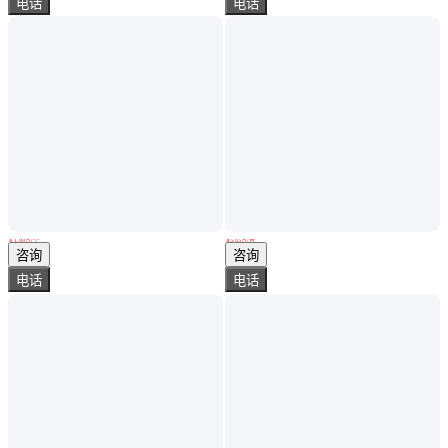
电话
电话
直升机体验 更宽阔的欣赏视角 空中悬停和定点回转
型号齐全 直升机驾照 私人飞机 直升机广告
￥
1
.00
万
/个
￥
5
.65
万
/台
山东济南
山东济南
咨询
咨询
电话
电话