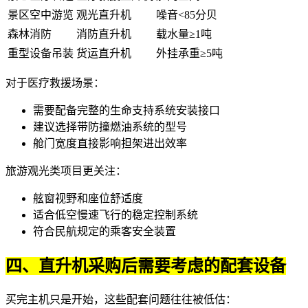
景区空中游览
观光直升机
噪音<85分贝
森林消防
消防直升机
载水量≥1吨
重型设备吊装
货运直升机
外挂承重≥5吨
对于医疗救援场景：
需要配备完整的生命支持系统安装接口
建议选择带防撞燃油系统的型号
舱门宽度直接影响担架进出效率
旅游观光类项目更关注：
舷窗视野和座位舒适度
适合低空慢速飞行的稳定控制系统
符合民航规定的乘客安全装置
四、直升机采购后需要考虑的配套设备
买完主机只是开始，这些配套问题往往被低估：