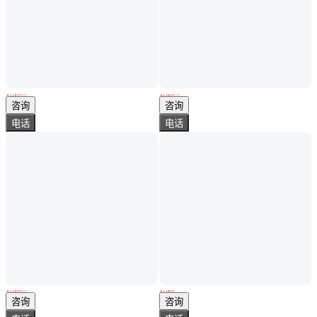
直升机接新娘 机动性 灵活性高 有着全景天窗般的优势
直升机接新娘 能低速飞行 空中悬停和定点回转
￥
1
.00
万
/个
￥
1
.00
万
/个
山东济南
山东济南
咨询
咨询
电话
电话
直升机接新娘 可自旋降落 轻松实现点对点的飞行
直升机租赁价格 北京直升机租赁 租用直升机费用 直升机价格
￥
1
.00
万
/个
￥
1
.00
万
山东济南
山东济南
咨询
咨询