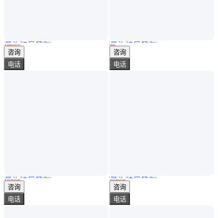
真实性已核验
真实性已核验
振迪检测-多通道振动分析仪-Luomk在线监测运行状态-上门演示
倾点、凝点 冷滤点 浊点 高温下润滑脂在球轴承中的寿命 配件
￥
6888
.00
/件
面议
江苏苏州
北京
咨询
咨询
电话
电话
真实性已核验
真实性已核验
康瑞 先进的技术 三维步态分析与训练系统 拥有趣味性 高效及时
康瑞 拥有趣味性 三维步态分析与训练系统 经久耐用 先进的技术
￥
10
.00
万
/套
￥
10
.00
万
/套
浙江金华
江苏泰州
咨询
咨询
电话
电话