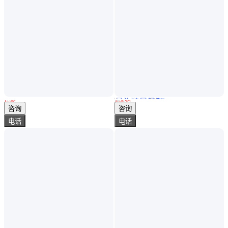
真实性已核验
价格实惠 直升机租赁 直升机出租 私人飞机 直升机航测 直升机婚礼
直升机飞防 直升机植保 直升机农林喷洒 直升机防治
￥
1
.00
万
￥
10
.00
万
/件
山东济南
山东济南
咨询
咨询
电话
电话