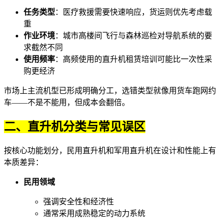
任务类型
：医疗救援需要快速响应，货运则优先考虑载
重
作业环境
：城市高楼间飞行与森林巡检对导航系统的要
求截然不同
使用频率
：高频使用的
直升机租赁培训
可能比一次性采
购更经济
市场上主流机型已形成明确分工，选错类型就像用货车跑网约
车——不是不能用，但成本会翻倍。
二、直升机分类与常见误区
按核心功能划分，
民用直升机
和
军用直升机
在设计和性能上有
本质差异：
民用领域
强调安全性和经济性
通常采用成熟稳定的动力系统