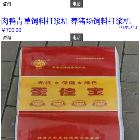
咨询
电话
肉鸭青草饲料打浆机 养猪场饲料打浆机
山东济宁
￥
700
.00
咨询
电话