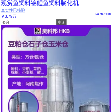
观赏鱼饲料锦鲤鱼饲料膨化机
真实性已核验
山东济南
￥
3
.79
万
咨询
电话