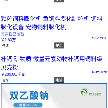
颗粒饲料膨化机 鱼饲料膨化制粒机 饲料
膨化设备 宠物饲料膨化机
真实性已核验
山东济宁
￥
1
.60
万
咨询
电话
补钙 矿物质 微量元素动物补钙用饲料级
贝壳粉
山东滨州
￥
280
.00
/千克
咨询
电话