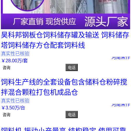
昊科邦钢板仓饲料储存罐及输送 饲料储存
塔饲料储存方仓配套饲料线
真实性已核验
河南焦作
￥
28
.00
万
/套
咨询
电话
饲料生产线的全套设备包含储料仓粉碎搅
拌混合颗粒打包机成品仓
真实性已核验
河南焦作
￥
3
.50
万
/台
咨询
电话
饲料机 振动小产量高 结构稳定 使用可靠