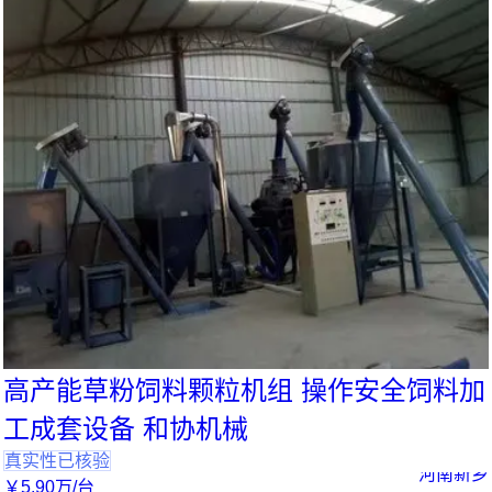
高产能草粉饲料颗粒机组 操作安全饲料加
工成套设备 和协机械
真实性已核验
河南新乡
￥
5
.90
万
/台