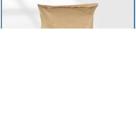
华瑞牧业饲料级双乙酸钠有机酸饲料防霉
保鲜剂 含量99%
真实性已核验
山东德州