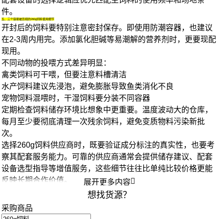
件。
五、三个容易被忽视的260g饲料使用细节
开封后的饲料要特别注意密封保存。即使用防潮容器，也建议
在2-3周内用完。添加氯化胆碱等易潮解的营养剂时，更要现配
现用。
不同动物的投喂方式差异明显：
禽类饲料可干喂，但要注意料槽清洁
水产饲料建议先浸泡，避免膨胀导致鱼类消化不良
宠物饲料混喂时，干湿饲料要分装不同容器
定期检查饲料储存环境比想象中更重要。温度波动大的仓库，
每月至少要彻底清理一次残余饲料，避免变质物料污染新批
次。
选择260g饲料供应商时，既要验证成分标注的真实性，也要考
察其配套服务能力。可靠的供应商通常会提供储存建议、配套
设备选型指导等增值服务，这些细节往往比单纯比较价格更能
反映长期合作价值。

展开更多内容
想找货源？
采购商品