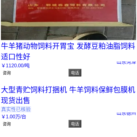
牛羊猪动物饲料开胃宝 发酵豆粕油脂饲料
适口性好
山东菏泽
￥
1120
.00
/吨
咨询
电话
大型青贮饲料打捆机 牛羊饲料保鲜包膜机
现货出售
真实性已核验
山东德州
￥
1
.00
万
/台
咨询
电话