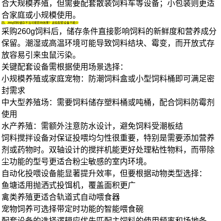
合大规模养殖，但需要配套
散装饲料车
等设备；小包装则更适
合家庭或小规模使用。
四、260g饲料储存不当可能影响效果？这些配套设备不能少
采购260g饲料后，储存条件直接影响饲料的新鲜度和营养成分
保留。潮湿或高温环境可能导致饲料结块、霉变，而开放式存
放容易引来虫鼠污染。
关键配套设备需根据使用场景选择：
小规模养殖或家庭宠物：
防潮饲料盒
或
小型饲料桶
即可满足密
封需求
中大型养殖场：需要
饲料储存塑料桶
或吨桶，配合
饲料防霉剂
使用
水产养殖：需额外注意防水设计，避免饲料受潮板结
饲料搅拌设备对保证投喂均匀性很重要，特别是需要添加营养
剂或药物时。双轴设计的搅拌机能更好处理粘性物料，而带除
尘功能的型号更适合粉尘敏感的室内环境。
自动化投喂设备能显著提升效率，但要根据动物类型选择：
鱼塘适用抛洒式投饵机，覆盖面积更广
禽类养殖更适合轨道式
自动喂食器
宠物饲养可选择带定时功能的智能喂食碗
配套设备的选择逻辑应优先匹配主饲料的使用频率和场地条