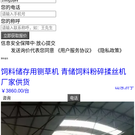
您的电话
您的称呼
立即获取报价
信息安全保障中·放心提交
发送询价代表您同意
《用户服务协议》
《隐私政策》
猜你喜欢
饲料储存用铡草机 青储饲料粉碎揉丝机
厂家供货
山东济宁
￥
3860
.00
/台
咨询
电话