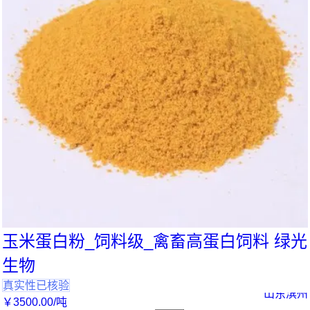
玉米蛋白粉_饲料级_禽畜高蛋白饲料 绿光
生物
真实性已核验
山东滨州
￥
3500
.00
/吨