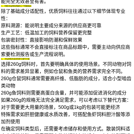
能完全无效甚至有害。
二、判断260g饲料质量的三个隐蔽指标
除了基础成分适配性，优质饲料往往通过以下细节体现专业
性：
原料溯源：能说明主要成分来源的供应商更可靠
生产工艺：低温加工的饲料营养保留更完整
包装密封性：直接影响防潮和保鲜效果
这些指标通常不会直接标注在商品标题中，需要主动向供应商
索要检测报告或生产流程说明。
三、260g饲料的适用场景与替代方案
选择260g饲料时，首先要明确具体的使用场景。不同动物对饲
料的需求差异显著，例如仓鼠和鱼类的营养需求完全不同。
260g仓鼠饲料
通常需要高纤维、低脂肪的成分，适合小型啮齿
类动物
260g鱼饲料
则需要高蛋白含量，并可能添加促进消化的成分
如果260g的规格无法完全满足需求，可以考虑以下替代方案：
对于需要更大用量的场景，500g或1kg的包装可能更经济
特殊需求如肝胆健康或水质改善，可搭配
鱼虾饲料胆汁酸
等添
加剂使用
在确定饲料类型后，还需要考虑储存和使用方式。
散装饲料
适