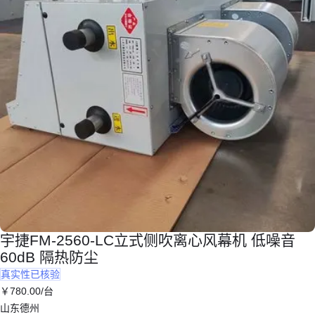
宇捷FM-2560-LC立式侧吹离心风幕机 低噪音
60dB 隔热防尘
真实性已核验
￥
780
.00
/台
山东德州