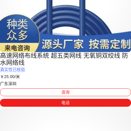
高速网络布线系统 超五类网线 无氧铜双绞线 防
水网络线
真实性已核验
￥
25
.00
/米
广东深圳
咨询
电话