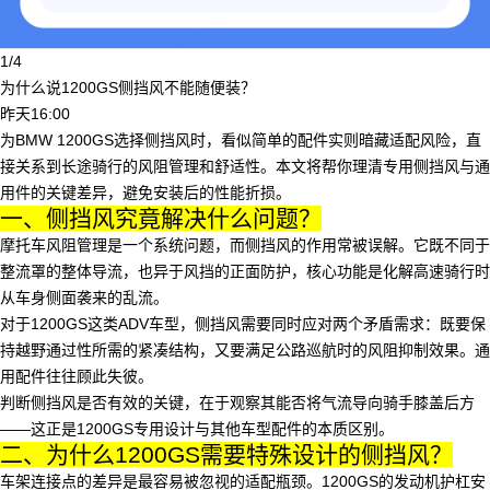
1/4
为什么说1200GS侧挡风不能随便装？
昨天16:00
为BMW 1200GS选择侧挡风时，看似简单的配件实则暗藏适配风险，直
接关系到长途骑行的风阻管理和舒适性。本文将帮你理清专用侧挡风与通
用件的关键差异，避免安装后的性能折损。
一、侧挡风究竟解决什么问题？
摩托车风阻管理是一个系统问题，而侧挡风的作用常被误解。它既不同于
整流罩的整体导流，也异于风挡的正面防护，核心功能是化解高速骑行时
从车身侧面袭来的乱流。
对于1200GS这类ADV车型，侧挡风需要同时应对两个矛盾需求：既要保
持越野通过性所需的紧凑结构，又要满足公路巡航时的风阻抑制效果。通
用配件往往顾此失彼。
判断侧挡风是否有效的关键，在于观察其能否将气流导向骑手膝盖后方
——这正是1200GS专用设计与其他车型配件的本质区别。
二、为什么1200GS需要特殊设计的侧挡风？
车架连接点的差异是最容易被忽视的适配瓶颈。1200GS的发动机护杠安