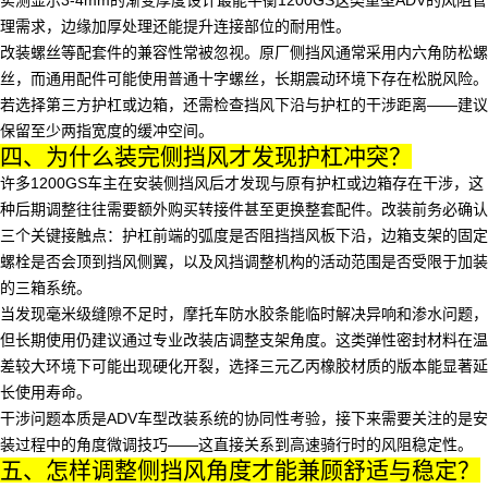
实测显示3-4mm的渐变厚度设计最能平衡1200GS这类重型ADV的风阻管
理需求，边缘加厚处理还能提升连接部位的耐用性。
改装螺丝等配套件的兼容性常被忽视。原厂侧挡风通常采用内六角防松螺
丝，而通用配件可能使用普通十字螺丝，长期震动环境下存在松脱风险。
若选择第三方护杠或边箱，还需检查挡风下沿与护杠的干涉距离——建议
保留至少两指宽度的缓冲空间。
四、为什么装完侧挡风才发现护杠冲突？
许多1200GS车主在安装侧挡风后才发现与原有护杠或边箱存在干涉，这
种后期调整往往需要额外购买转接件甚至更换整套配件。改装前务必确认
三个关键接触点：护杠前端的弧度是否阻挡挡风板下沿，边箱支架的固定
螺栓是否会顶到挡风侧翼，以及风挡调整机构的活动范围是否受限于加装
的三箱系统。
当发现毫米级缝隙不足时，摩托车防水胶条能临时解决异响和渗水问题，
但长期使用仍建议通过专业改装店调整支架角度。这类弹性密封材料在温
差较大环境下可能出现硬化开裂，选择三元乙丙橡胶材质的版本能显著延
长使用寿命。
干涉问题本质是ADV车型改装系统的协同性考验，接下来需要关注的是安
装过程中的角度微调技巧——这直接关系到高速骑行时的风阻稳定性。
五、怎样调整侧挡风角度才能兼顾舒适与稳定？