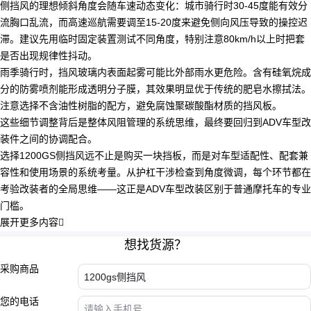
侧挡风的理想倾斜角度会随车速动态变化：城市骑行时30-45度能有效分
流胸口乱流，而高速巡航需要调至15-20度来避免侧向风压导致的操控迟
滞。建议先用临时固定装置测试不同角度，特别注意80km/h以上时把套
是否出现规律性抖动。
雨季骑行时，挡风玻璃内表面起雾可能比外部雨水更危险。含有硅氧烷成
分的
防雾喷剂
能形成透明分子膜，其效果明显优于传统的肥皂水擦拭法。
注意选择不含油性树脂的配方，避免腐蚀聚碳酸酯材质的挡风板。
这些细节调整背后是整体风阻管理的系统思维，最终要回归到ADV车型改
装件之间的协调配合。
选择1200GS侧挡风远不止是购买一块挡板，而是对车型适配性、配套兼
容性和使用场景的系统考量。从护杠干涉检查到角度微调，每个环节都在
考验改装者的全局思维——这正是ADV车型改装区别于普通摩托车的专业
门槛。
展开更多内容

想找货源？
采购商品
您的电话