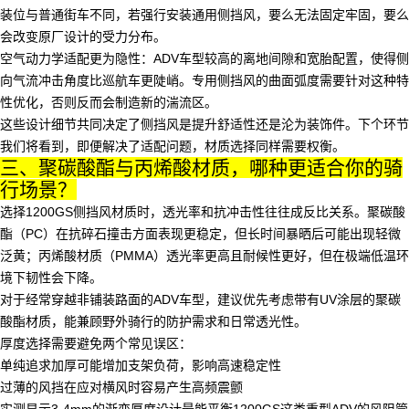
装位与普通街车不同，若强行安装通用侧挡风，要么无法固定牢固，要么
会改变原厂设计的受力分布。
空气动力学适配更为隐性：ADV车型较高的离地间隙和宽胎配置，使得侧
向气流冲击角度比巡航车更陡峭。专用侧挡风的曲面弧度需要针对这种特
性优化，否则反而会制造新的湍流区。
这些设计细节共同决定了侧挡风是提升舒适性还是沦为装饰件。下个环节
我们将看到，即便解决了适配问题，材质选择同样需要权衡。
三、聚碳酸酯与丙烯酸材质，哪种更适合你的骑
行场景？
选择1200GS侧挡风材质时，透光率和抗冲击性往往成反比关系。聚碳酸
酯（PC）在抗碎石撞击方面表现更稳定，但长时间暴晒后可能出现轻微
泛黄；丙烯酸材质（PMMA）透光率更高且耐候性更好，但在极端低温环
境下韧性会下降。
对于经常穿越非铺装路面的ADV车型，建议优先考虑带有UV涂层的聚碳
酸酯材质，能兼顾野外骑行的防护需求和日常透光性。
厚度选择需要避免两个常见误区：
单纯追求加厚可能增加支架负荷，影响高速稳定性
过薄的风挡在应对横风时容易产生高频震颤