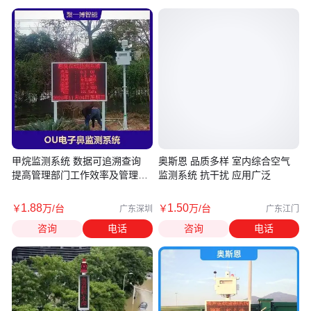
甲烷监测系统 数据可追溯查询
奥斯恩 品质多样 室内综合空气
提高管理部门工作效率及管理水
监测系统 抗干扰 应用广泛
平
1
.88
1
.50
￥
万
/台
￥
万
/台
广东深圳
广东江门
咨询
电话
咨询
电话