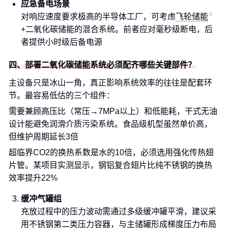
应急备电场景
对响应速度要求极高的半导体工厂，可考虑
飞轮储能
+二氧化碳储能的混合系统。前者应对毫秒级断电，后
者提供小时级后备电源
四、部署二氧化碳储能系统必须配齐哪些关键部件？
主设备只是冰山一角，真正影响系统效率的往往是配套环
节。最容易低估的三个组件：
需要兼顾高压比（常压→7MPa以上）和低能耗，干式无油
设计能避免润滑介质污染系统。食品级机型虽然单价高，
但维护周期延长3倍
超临界CO2的换热系数是水的10倍，必须选用强化传热翅
片管。某项目实测显示，钢铝复合翅片比纯不锈钢的换热
效率提升22%
缓冲气罐组
充放过程中的压力波动需通过多级缓冲罐平滑，建议采
用不锈钢第二类压力容器，与主储罐形成梯度压力布局