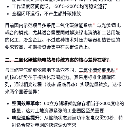
工作温度区间宽泛，-50℃~200℃均可稳定运行
全程闭环运行，不产生额外碳排放
目前国内示范项目多采用
二氧化碳储能系统
与光伏/风电
耦合的模式，尤其适合需要同时解决绿电消纳和工艺用能
的化工、冶金企业。不过这种技术对压力容器和热管理的
要求较高，初期投资会集中在关键设备上。
二、二氧化碳储能电站与传统方案的核心差异在哪？
与压缩空气储能依赖地下盐穴不同，
二氧化碳储能电站
的核心优势在于模块化部署能力。其采用标准化储罐阵
列，通过相变过程（液态-超临界态）实现能量转换，这带
来两个显著差异：
空间效率革命
：60立方储罐就能储存相当于2000度电的
能量，这对土地资源紧张的工业园区至关重要
响应速度提升
：从储能状态到满功率发电仅需90秒，特
别适合应对电网的快速调频需求