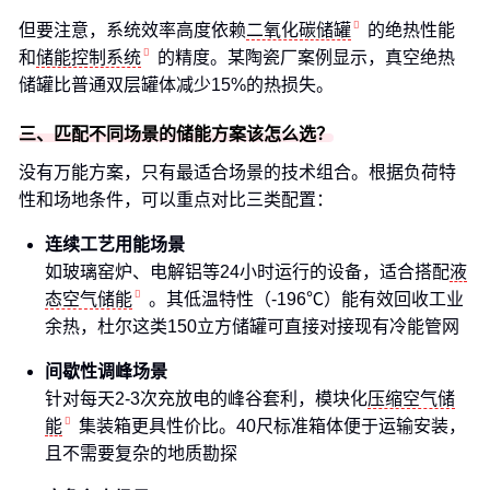
但要注意，系统效率高度依赖
二氧化碳储罐
的绝热性能
和
储能控制系统
的精度。某陶瓷厂案例显示，真空绝热
储罐比普通双层罐体减少15%的热损失。
三、匹配不同场景的储能方案该怎么选？
没有万能方案，只有最适合场景的技术组合。根据负荷特
性和场地条件，可以重点对比三类配置：
连续工艺用能场景
如玻璃窑炉、电解铝等24小时运行的设备，适合搭配
液
态空气储能
。其低温特性（-196℃）能有效回收工业
余热，杜尔这类150立方储罐可直接对接现有冷能管网
间歇性调峰场景
针对每天2-3次充放电的峰谷套利，模块化
压缩空气储
能
集装箱更具性价比。40尺标准箱体便于运输安装，
且不需要复杂的地质勘探