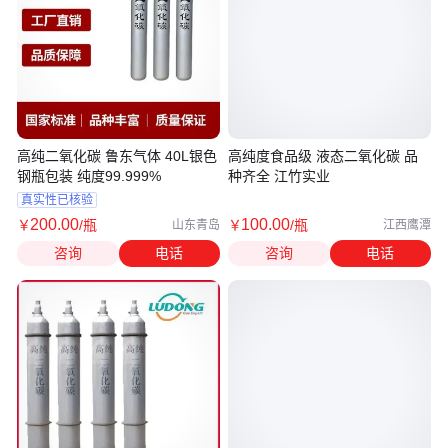
高纯二氧化碳 鲁东气体 40L银色
高纯度食品级 液态二氧化碳 品
钢瓶包装 纯度99.999%
种齐全 江竹实业
真实性已核验
200
.00
100
.00
￥
/瓶
￥
/瓶
山东青岛
江西鹰潭
咨询
电话
咨询
电话