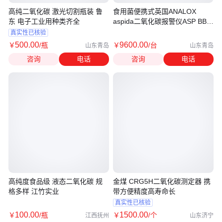
高纯二氧化碳 激光切割瓶装 鲁
食用菌便携式英国ANALOX
东 电子工业用种类齐全
aspida二氧化碳报警仪ASP BB
02 Y 11 01
真实性已核验
500
.00
9600
.00
￥
/瓶
￥
/台
山东青岛
山东青岛
咨询
电话
咨询
电话
高纯度食品级 液态二氧化碳 规
金煤 CRG5H二氧化碳测定器 携
格多样 江竹实业
带方便精度高寿命长
真实性已核验
100
.00
1500
.00
￥
/瓶
￥
/个
江西抚州
山东济宁