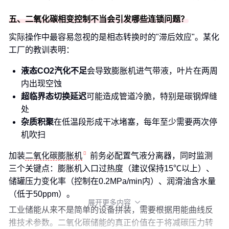
五、二氧化碳相变控制不当会引发哪些连锁问题？
实际操作中最容易忽视的是相态转换时的"滞后效应"。某化
工厂的教训表明：
液态CO2汽化不足
会导致膨胀机进气带液，叶片在两周
内出现空蚀
超临界态切换延迟
可能造成管道冷脆，特别是碳钢焊缝
处
杂质积聚
在低温段形成干冰堵塞，每年至少需要两次停
机吹扫
加装
二氧化碳膨胀机
前务必配置气液分离器，同时监测
三个关键点：膨胀机入口过热度（建议保持15℃以上）、
储罐压力变化率（控制在0.2MPa/min内）、润滑油含水量
（低于50ppm）。
展开更多内容

工业储能从来不是简单的设备拼装，需要根据用能曲线反
推技术参数。二氧化碳储能的真正价值在于将减碳压力转