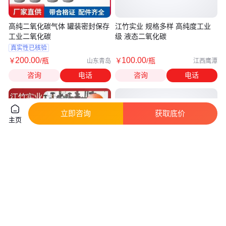
高纯二氧化碳气体 罐装密封保存
江竹实业 规格多样 高纯度工业
工业二氧化碳
级 液态二氧化碳
真实性已核验
200
.00
100
.00
￥
/瓶
￥
/瓶
山东青岛
江西鹰潭
咨询
电话
咨询
电话
立即咨询
获取底价
主页
超纯标准 二氧化碳 高纯度工业
江竹实业 超纯标准 供货稳定 厂
级 品种齐全 江竹实业
家供应 液态二氧化碳