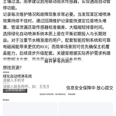
土壤过湿。雨季建议启用联动
雨水传感器
，实现遇雨自动暂
停功能。
记录每次维护情况和故障现象非常必要。当发现某区域喷淋
效果持续不佳时，通过回溯维护记录能快速定位是喷头堵
塞、管道泄漏还是传感器校准偏差，大幅缩短排查时间。
选择绿化自动喷淋系统本质上是在平衡初期投入与长期效
益。对于注重节水精准度的用户，配套智能控制系统和可靠
电磁阀能带来更优的ROI；而简单场景则可优先确保主机覆
盖能力，后续逐步升级配套。关键是根据实际养护需求构建
完整解决方案，而非孤立比较单台设备参数。

展开更多内容
想找货源？
采购商品
您的电话
您的称呼
信息安全保障中·放心提交
立即获取报价
发送询价代表您同意
《用户服务协议》
《隐私政策》
猜你喜欢