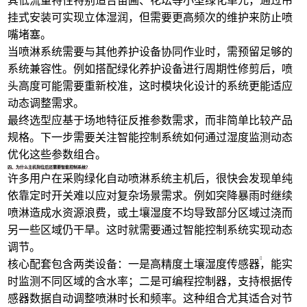
其低流量特性特别适合苗圃、花坛等小型绿化单元，通过吊
挂式安装可实现立体湿润，但需要更高频次的维护来防止喷
嘴堵塞。
当喷淋系统需要与其他养护设备协同作业时，需预留足够的
系统兼容性。例如搭配
绿化养护设备
进行周期性修剪后，喷
头高度可能需要重新校准，这时模块化设计的系统更能适应
动态调整需求。
最终选型应基于场地特征反推参数需求，而非简单比较产品
规格。下一步需要关注智能控制系统如何通过湿度监测动态
优化这些参数组合。
四、为什么主机到位后还需要智能控制系统？
许多用户在采购绿化自动喷淋系统主机后，很快会发现单纯
依靠定时开关难以应对复杂场景需求。例如突降暴雨时继续
喷淋造成水资源浪费，或土壤湿度不均导致部分区域过浇而
另一些区域仍干旱。这时就需要通过智能控制系统实现动态
调节。
核心配套包含两类设备：一是
高精度土壤湿度传感器
，能实
时监测不同区域的含水率；二是可编程控制器，支持根据传
感器数据自动调整喷淋时长和频率。这种组合尤其适合对节