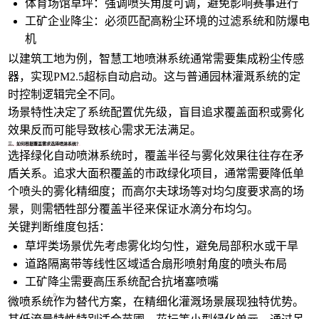
体育场馆草坪：强调
喷头
角度可调，避免影响赛事进行
工矿企业降尘：必须匹配高粉尘环境的过滤系统和防爆电
机
以建筑工地为例，智慧工地喷淋系统通常需要集成粉尘传感
器，实现PM2.5超标自动启动。这与普通园林灌溉系统的定
时控制逻辑完全不同。
场景特性决定了系统配置优先级，盲目追求覆盖面积或雾化
效果反而可能导致核心需求无法满足。
三、如何根据覆盖需求选择喷淋系统？
选择绿化自动喷淋系统时，覆盖半径与雾化效果往往存在矛
盾关系。追求大面积覆盖的市政绿化项目，通常需要降低单
个喷头的雾化精细度；而高尔夫球场等对均匀度要求高的场
景，则需牺牲部分覆盖半径来保证水滴分布均匀。
关键判断维度包括：
草坪类场景优先考虑雾化均匀性，避免局部积水或干旱
道路隔离带等线性区域适合扇形喷射角度的喷头布局
工矿降尘需要高压系统配合抗堵塞喷嘴
微喷系统
作为替代方案，在精细化灌溉场景展现独特优势。