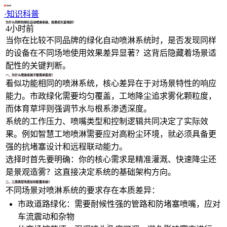
1/4
·
知识科普
为什么同样的绿化自动喷淋系统，效果却天差地别？
4小时前
当你在比较不同品牌的
绿化自动喷淋系统
时，是否发现同样
的设备在不同场地使用效果差异显著？这背后隐藏着场景适
配性的关键判断。
一、为什么喷淋系统不能简单套用？
看似功能相同的喷淋系统，核心差异在于对场景特性的响应
能力。市政绿化需要均匀覆盖，工地降尘追求雾化颗粒度，
而体育草坪则强调节水与根系渗透深度。
系统的工作压力、喷嘴类型和控制逻辑共同决定了实际效
果。例如
智慧工地喷淋
需要应对高粉尘环境，就必须具备更
强的抗堵塞设计和远程联动能力。
选择时首先要明确：你的核心需求是精准灌溉、快速降尘还
是景观造雾？这直接决定系统的基础架构方向。
二、三类典型场景如何配置系统？
不同场景对喷淋系统的要求存在本质差异：
市政道路绿化：需要耐候性强的管路和防堵塞喷嘴，应对
车流震动和杂物