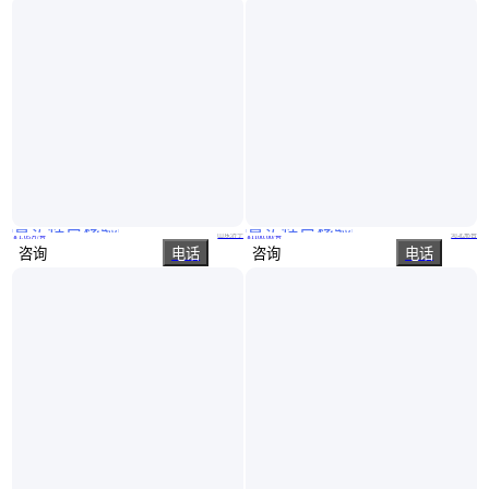
真实性已核验
真实性已核验
桥梁高空墩柱自动喷淋系统 固定式桥墩喷淋 节水省电
养殖场车辆消毒设备通道式自动喷淋消毒系统
山东济宁
河北邢台
￥
1
.05
万
/台
￥
1100
.00
/台
咨询
电话
咨询
电话