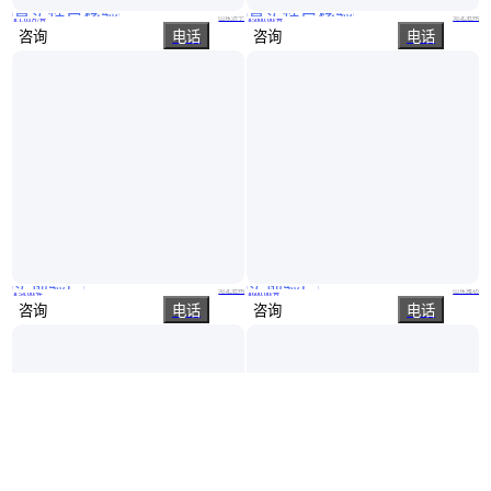
真实性已核验
真实性已核验
全自动升降式桥墩喷淋 空心板梁自动喷淋系统 注重品质
储罐喷淋冷却装置 球罐消防喷淋弯管 迪恩管道
山东济宁
河北沧州
￥
1
.03
万
/台
￥
5000
.00
/台
咨询
电话
咨询
电话
实地验厂
实地验厂
迪恩 储罐喷淋冷却装置 消防喷淋冷却系统 水幕系统
牛场风机 工作效率较高 方便快捷 降温效果较好
河北沧州
山东潍坊
￥
54
.00
/件
￥
600
.00
/台
咨询
电话
咨询
电话