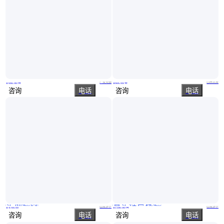
广东河源 工地自动喷淋系统 漯河降尘系统塔机喷淋
青海海北 工地全自动塔吊喷淋系统 襄樊塔吊喷淋系统安装
广东河源
山西太原
￥
666
.00
/台
￥
666
.00
/台
咨询
电话
咨询
电话
实地验商
真实性已核验
环保除尘塔吊喷淋系统 自动遥控塔吊喷淋系统 塔吊喷淋系统密集喷洒
洗煤厂采石场用雾化喷淋装置 市政道路维修喷淋系统 支持定制
山东济宁
山东济宁
￥
4700
.00
￥
1500
.00
/台
咨询
电话
咨询
电话