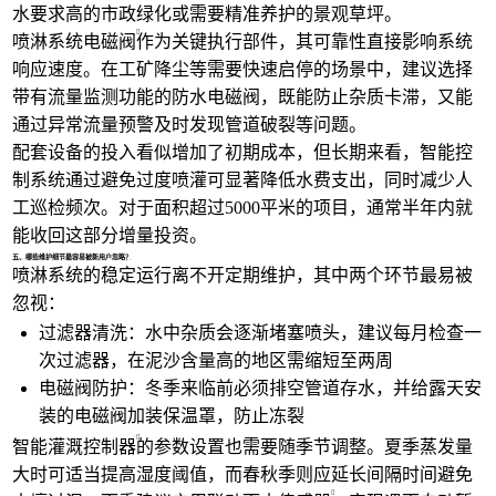
水要求高的市政绿化或需要精准养护的景观草坪。
喷淋系统电磁阀
作为关键执行部件，其可靠性直接影响系统
响应速度。在工矿降尘等需要快速启停的场景中，建议选择
带有流量监测功能的防水电磁阀，既能防止杂质卡滞，又能
通过异常流量预警及时发现管道破裂等问题。
配套设备的投入看似增加了初期成本，但长期来看，智能控
制系统通过避免过度喷灌可显著降低水费支出，同时减少人
工巡检频次。对于面积超过5000平米的项目，通常半年内就
能收回这部分增量投资。
五、哪些维护细节最容易被新用户忽略？
喷淋系统的稳定运行离不开定期维护，其中两个环节最易被
忽视：
过滤器清洗：水中杂质会逐渐堵塞喷头，建议每月检查一
次过滤器，在泥沙含量高的地区需缩短至两周
电磁阀防护：冬季来临前必须排空管道存水，并给露天安
装的电磁阀加装保温罩，防止冻裂
智能灌溉控制器
的参数设置也需要随季节调整。夏季蒸发量
大时可适当提高湿度阈值，而春秋季则应延长间隔时间避免