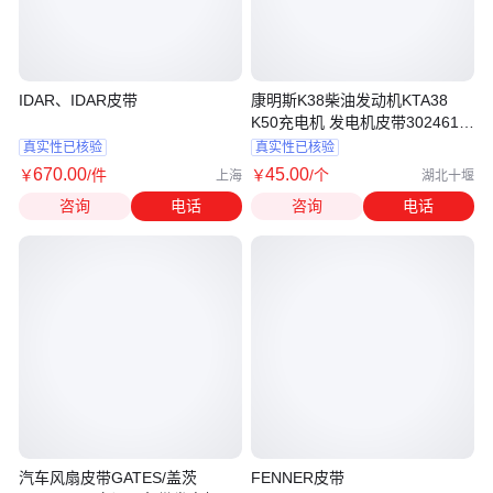
IDAR、IDAR皮带
康明斯K38柴油发动机KTA38
K50充电机 发电机皮带3024614
5413029
真实性已核验
真实性已核验
670
.00
45
.00
￥
/件
￥
/个
上海
湖北十堰
咨询
电话
咨询
电话
汽车风扇皮带GATES/盖茨
FENNER皮带