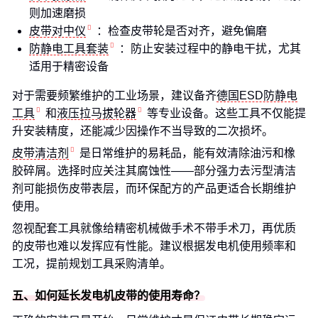
则加速磨损
皮带对中仪
：检查皮带轮是否对齐，避免偏磨
防静电工具套装
：防止安装过程中的静电干扰，尤其
适用于精密设备
对于需要频繁维护的工业场景，建议备齐
德国ESD防静电
工具
和
液压拉马拔轮器
等专业设备。这些工具不仅能提
升安装精度，还能减少因操作不当导致的二次损坏。
皮带清洁剂
是日常维护的易耗品，能有效清除油污和橡
胶碎屑。选择时应关注其腐蚀性——部分强力去污型清洁
剂可能损伤皮带表层，而环保配方的产品更适合长期维护
使用。
忽视配套工具就像给精密机械做手术不带手术刀，再优质
的皮带也难以发挥应有性能。建议根据发电机使用频率和
工况，提前规划工具采购清单。
五、如何延长发电机皮带的使用寿命？