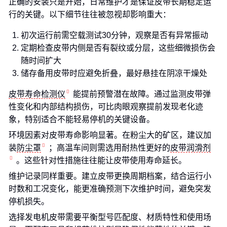
正确的安装只是开始，日常维护才是保证皮带长期稳定运
行的关键。以下细节往往被忽视却影响重大：
初次运行前需空载测试30分钟，观察是否有异常振动
定期检查皮带内侧是否有裂纹或分层，这些细微损伤会
随时间扩大
储存备用皮带时应避免折叠，最好悬挂在阴凉干燥处
皮带寿命检测仪
能提前预警潜在故障。通过监测皮带弹
性变化和内部结构损伤，可比肉眼观察提前发现老化迹
象，特别适合不能轻易停机的关键设备。
环境因素对皮带寿命影响显著。在粉尘大的矿区，建议加
装
防尘罩
；高温车间则需选用耐热性更好的
皮带润滑剂
。这些针对性措施往往能让皮带使用寿命延长。
维护记录同样重要。建立皮带更换周期档案，结合运行小
时数和工况变化，能更准确预测下次维护时间，避免突发
停机损失。
选择发电机皮带需要平衡型号匹配度、材质特性和使用场