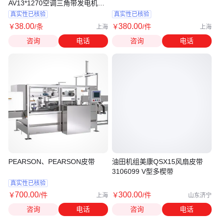
AV13*1270空调三角带发电机传
动带
真实性已核验
真实性已核验
38
.00
380
.00
￥
/条
￥
/件
上海
上海
咨询
电话
咨询
电话
PEARSON、PEARSON皮带
油田机组美康QSX15风扇皮带
3106099 V型多楔带
真实性已核验
700
.00
300
.00
￥
/件
￥
/件
上海
山东济宁
咨询
电话
咨询
电话