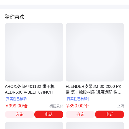
猜你喜欢
AROX皮带M401182 烘干机
FLENDER皮带8M-30-2000 PK
ALDR530 V-BELT 67INCH
带 氯丁橡胶材质 通用适配 性能
稳定可靠
真实性已核验
真实性已核验
999
.00
850
.00
￥
/台
￥
/个
福建泉州
上海
咨询
电话
咨询
电话