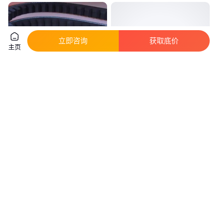
立即咨询
获取底价
主页
汽车皮带GATES/盖茨AV15*985
盖茨XPA1757型号黑色空压机传
带齿三角带发电机传送带
动皮带 长度175cm
真实性已核验
真实性已核验
40
.00
69
.00
￥
/条
￥
/条
上海
陕西西安
咨询
电话
咨询
电话