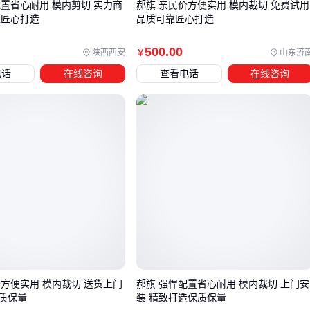
配置省心耐用 模内剪切 实力商
郝旗 亲民价方便实用 模内裁切 免费试用
四、垫板安装后，哪些配套组件容易忽略？
靠匠心打造
品质可靠匠心打造
上模垫板作为模具系统的承重部件，其稳定性和寿命很大程度
500
.00
陕西西安
山东济
￥
上取决于配套组件的协同工作。许多用户采购垫板后才发现，
电话
在线咨询
查看电话
在线咨询
定位销的精度不足会导致垫板移位，而劣质
模具弹簧
则可能
因弹性衰减影响合模精度。
关键配套组件需要同步考虑：
定位系统：
304不锈钢定位销
能避免锈蚀导致的定位偏差
非标定制模具导柱
可适配特殊模具结构
缓冲部件：
耐高温模具弹簧
在连续冲压场景下性能更稳
定，合金钢材质比普通弹簧寿命更长
清洁维护：
铜丝模具清洗刷
能清除垫板表面的金属碎屑而
不损伤平面度，配合
防锈喷雾
可预防氧化
实际使用中发现，采用
矩形截面模具弹簧
的冲压设备，其垫
价方便实用 模内裁切 送货上门
郝旗 强悍配置省心耐用 模内裁切 上门安
质保量
装 精致打造保质保量
板寿命通常比使用普通圆柱弹簧的延长明显。这提醒我们配套