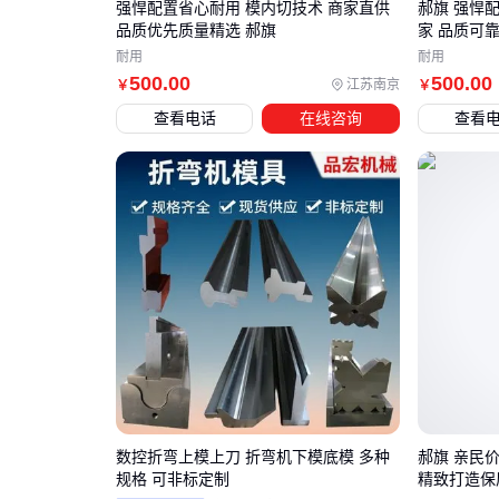
强悍配置省心耐用 模内切技术 商家直供
郝旗 强悍
品质优先质量精选 郝旗
家 品质可
耐用
耐用
500
.00
500
.00
江苏南京
￥
￥
查看电话
在线咨询
查看
数控折弯上模上刀 折弯机下模底模 多种
郝旗 亲民
规格 可非标定制
精致打造保