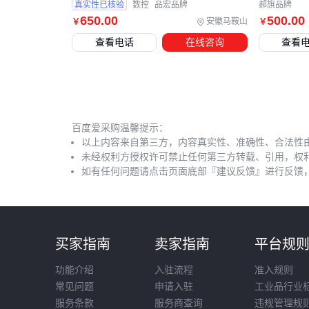
真实性已核验
数控
品宏品牌
郝旗品牌
650
.00
500
.00
安徽马鞍山
￥
￥
查看电话
在线咨询
查看
百度爱采购温馨提示：
以上内容来自第三方，内容真实性、准确性、合法性
未经权利方授权许可禁止任何第三方转载、引用，权
如有任何问题请点击页面底部『建议反馈』进行反馈
买家指南
卖家指南
平台规
功能介绍
入驻流程
准入规则
常见问题
申请入驻
工业品行业
服务条款
服务商查询
违规管理规