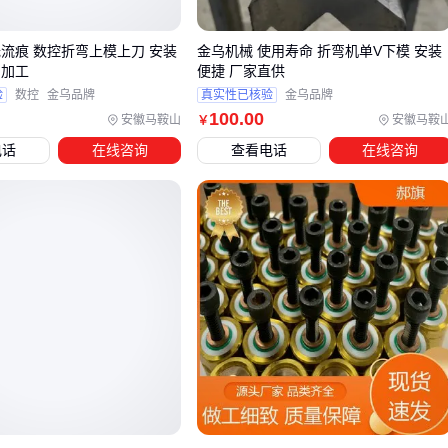
冲压场景下，垫板的能量吸收能力直接影响模具寿命。过软的
无流痕 数控折弯上模上刀 安装
金乌机械 使用寿命 折弯机单V下模 安装
减震材料可能导致冲头回弹异常，而过硬的支撑板又容易造成
图加工
便捷 厂家直供
应力集中。
D3MOD模具钢垫板
适合重型连续冲压，而带织
验
数控
金乌品牌
真实性已核验
金乌品牌
100
.00
增强的橡胶垫板更适应中小吨位快速冲裁。
安徽马鞍山
安徽马鞍
￥
电话
在线咨询
查看电话
在线咨询
评估垫板性能时，建议先确认三个关键匹配点：
模具底板
尺寸与垫板有效接触面积的关系
最大工作载荷与垫板抗压强度的安全余量
设备振动频率与垫板固有频率的错位程度
对于需要频繁更换模具的生产线，可拆卸式
模具减震板
能显
著提升换模效率。其自粘设计既保证定位精度，又避免传统螺
栓固定导致的板材变形问题。
选型完成后，还需检查垫板与
模具固定板
、支撑块等组件的
兼容性，这关系到整套模具系统的稳定性。