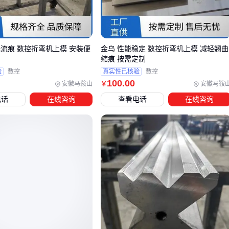
例如铝合金冲压若使用普通钢板垫板，可能因硬度不匹配导致
模具型面逐渐塌陷；而玻纤增强垫板在高温注塑场景下则可能
出现热变形。
无流痕 数控折弯机上模 安装便
金乌 性能稳定 数控折弯机上模 减轻翘曲
评估垫板适配性时，应同步考虑机床吨位、生产节拍和材料流
制
缩痕 按需定制
动性这些常被忽视的关联因素。
验
数控
真实性已核验
数控
100
.00
安徽马鞍山
安徽马鞍
￥
三、如何根据模具类型匹配上模垫板？
电话
在线咨询
查看电话
在线咨询
选择上模垫板的核心在于理解模具的工作特性和受力需求。不
同加工方式对垫板的抗冲击性、耐磨性和刚性要求差异明显：
冲压模具需要承受高频冲击，优先考虑带金属骨架的复合垫
板或高硬度橡胶垫板
注塑模具更关注均匀承压和微调能力，多层夹布橡胶板或硅
胶减震板更为适用
精密五金模具对平面度要求严格，环氧树脂垫板或碳纤维板
材能提供稳定支撑