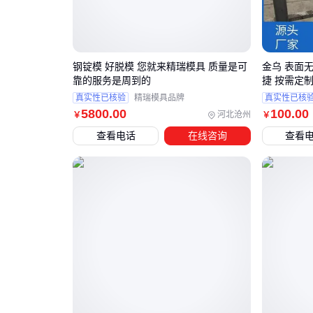
钢锭模 好脱模 您就来精瑞模具 质量是可
金乌 表面
靠的服务是周到的
捷 按需定
真实性已核验
精瑞模具品牌
真实性已核
5800
.00
100
.00
河北沧州
￥
￥
查看电话
在线咨询
查看