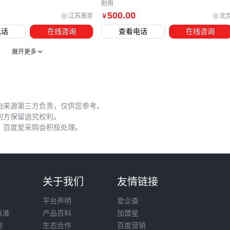
耐用
组件的选型不能仅看单价，而要考虑系统兼容性带来的长期收
500
.00
江苏南京
北
￥
益。
电话
在线咨询
查看电话
在线咨询
五、为什么同样的垫板，不同车间的磨损差异大？
展开更多
垫板的实际表现往往受日常操作细节影响。例如未及时清理的
金属碎屑会加速工作面磨损，而存放时直接叠放可能导致精密
加工面产生压痕。这些细节在采购阶段容易被忽视，却直接影
由来源第三方负责，仅供您参考。
响垫板的使用寿命。
利方保留追究权利。
，百度爱采购会积极处理。
三个高频问题场景需特别注意：
安装后首次使用前，建议用
数字精密水平仪
校验垫板平面
度，避免机床本身不平导致的局部过载
则
关于我们
友情链接
每日作业结束后，先用
模具钢丝清洁刷
清除碎屑，再用
橡
胶减震垫
隔离存放
平台声明
爱企查
长期停用时，应在垫板工作面涂抹
模具润滑剂
并覆盖防尘
标准
产品百科
加盟星
布，防止环境腐蚀
则
生态合作
百度营销