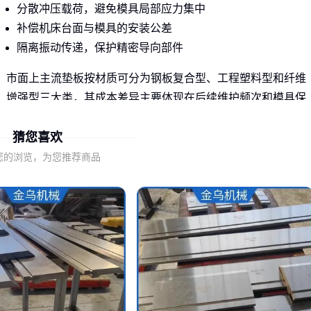
分散冲压载荷，避免模具局部应力集中
补偿机床台面与模具的安装公差
隔离振动传递，保护精密导向部件
市面上主流垫板按材质可分为钢板复合型、工程塑料型和纤维
增强型三大类，其成本差异主要体现在后续维护频次和模具保
护效果上，而非初次采购价格。
猜您喜欢
选择不当的垫板会导致模具维修成本显著增加，这种隐性损耗
您的浏览，为您推荐商品
往往在半年到一年后才会显现。
二、冲压与注塑场景的垫板选择差异
不同加工工艺对垫板的核心要求截然不同：
连续冲压更需要抗冲击性和疲劳寿命
精密注塑优先考虑尺寸稳定性和防粘特性
多工位模具需兼顾各站位的压力均衡