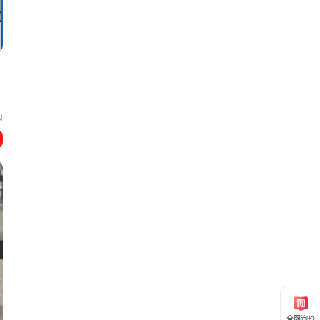
山
全网询价